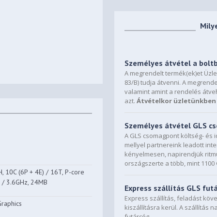
Mily
Személyes átvétel a bolt
A megrendelt termék(ek)et Üzl
83/B) tudja átvenni. A megrende
valamint amint a rendelés átve
azt.
Átvételkor üzletünkben 
Személyes átvétel GLS 
A GLS csomagpont költség- és i
mellyel partnereink leadott in
kényelmesen, napirendjük ritmu
országszerte a több, mint 110
 10C (6P + 4E) / 16T, P-core
8 / 3.6GHz, 24MB
Express szállítás GLS fut
Express szállítás, feladást kö
Graphics
kiszállításra kerül. A szállítás 
futárcég.