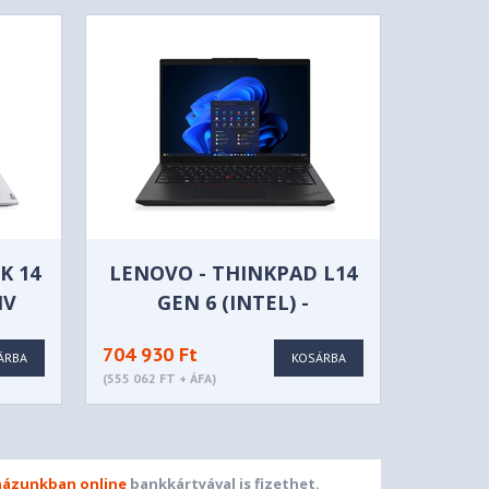
K 14
LENOVO - THINKPAD L14
HV
GEN 6 (INTEL) -
21S6004CHV
704 930 Ft
ÁRBA
KOSÁRBA
(555 062 FT + ÁFA)
ázunkban online
bankkártyával is fizethet.