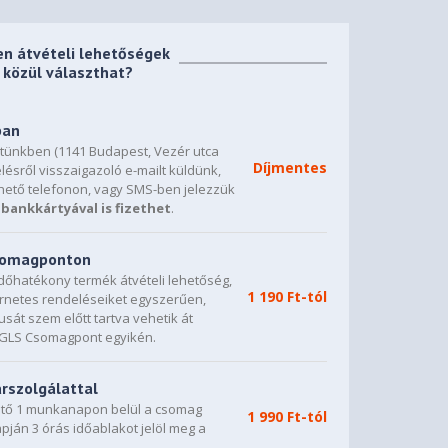
en átvételi lehetőségek
közül választhat?
ban
etünkben (1141 Budapest, Vezér utca
Díjmentes
lésről visszaigazoló e-mailt küldünk,
hető telefonon, vagy SMS-ben jelezzük
bankkártyával is fizethet
.
csomagponton
dőhatékony termék átvételi lehetőség,
1 190 Ft-tól
ternetes rendeléseiket egyszerűen,
sát szem előtt tartva vehetik át
0 GLS Csomagpont egyikén.
árszolgálattal
vető 1 munkanapon belül a csomag
1 990 Ft-tól
napján 3 órás időablakot jelöl meg a