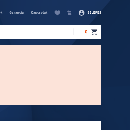
ók
Garancia
Kapcsolat
BELÉPÉS
0