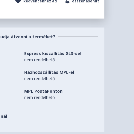
kedvencekhez ad
összehasonlít
tudja átvenni a terméket?
Express kiszállítás GLS-sel
nem rendelhető
Házhozszállítás MPL-el
nem rendelhető
MPL PostaPonton
nem rendelhető
nál