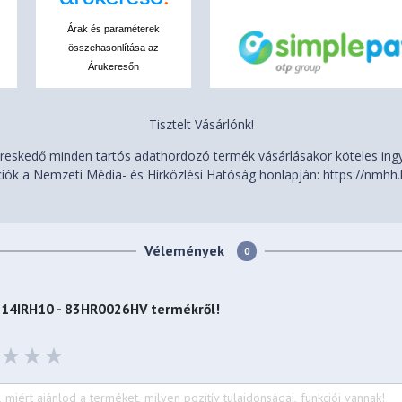
ce multi-touch touchpad,
Árak és paraméterek
chPad (PTP), 75 x 120 mm (2.95
összehasonlítása az
Árukeresőn
Tisztelt Vásárlónk!
eskedő minden tartós adathordozó termék vásárlásakor köteles ingye
iók a Nemzeti Média- és Hírközlési Hatóság honlapján: https://nmhh.
ium (Bottom)
Vélemények
0
(12.34 x 8.74 x 0.67 inches)
5 14IRH10 - 83HR0026HV
termékről!
s)