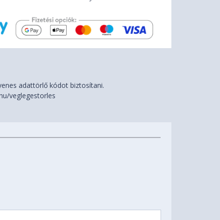
nes adattörlő kódot biztosítani.
hu/veglegestorles