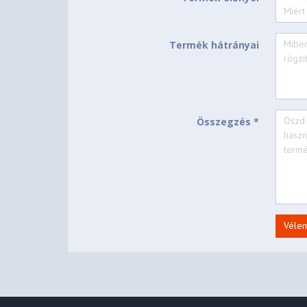
None
Operating System
None
Bundled Software
Termék hátrányai
CONNECTIVITY
Wi-Fi® 6, 802.11ax 2x2
WLAN + Bluetooth
Non-WWAN
WWAN
Összegzés *
No Onboard Ethernet
Ethernet
1x USB-A (USB 5Gbps
1x USB-A (USB 5Gbps
2x USB-C® (USB 5Gbp
PD 3.0 and DisplayP
Standard Ports
Véle
1x HDMI® 1.4b
1x Headphone / mic
1x microSD card rea
Various docking solutio