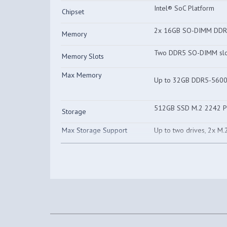
Intel® SoC Platform
Chipset
2x 16GB SO-DIMM DDR
Memory
Two DDR5 SO-DIMM slot
Memory Slots
Max Memory
Up to 32GB DDR5-5600 
512GB SSD M.2 2242 
Storage
Max Storage Support
Up to two drives, 2x M
1TB
Two M.2 slots • One M.
Storage Slot
M.2 2280 PCIe 4.0 x4 s
microSD Card Reader
Card Reader
None
Optical