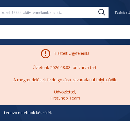
Tudnival
Tisztelt Ügyfeleink!
Üzletünk 2026.08.08.-án zárva tart.
A megrendelések feldolgozása zavartalanul folytatódik.
Üdvözlettel,
FirstShop Team
Lenovo notebook készülék