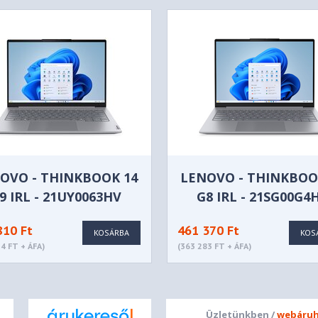
dio
, optimized with Dolby Audio™
ter
OVO - THINKBOOK 14
LENOVO - THINKBOO
-mount)
9 IRL - 21UY0063HV
G8 IRL - 21SG00G4
IPS 300nits Anti-glare, 45%
810 Ft
461 370 Ft
KOSÁRBA
KOS
4 FT + ÁFA)
(363 283 FT + ÁFA)
Üzletünkben /
webáruh