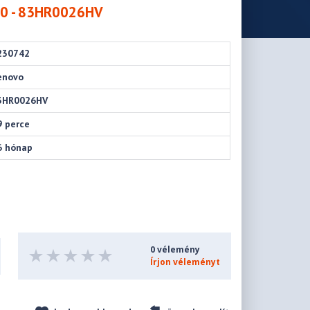
10 - 83HR0026HV
230742
enovo
3HR0026HV
9 perce
6 hónap
0 vélemény
Írjon véleményt