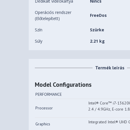
Dedikált videókártya
Nincs
Operációs rendszer
FreeDos
(Előtelepített)
Szín
Szürke
Súly
2.21 kg
Termék leírás
Model Configurations
PERFORMANCE
Intel® Core™ i7-13620H,
Processor
2.4 / 4.9GHz, E-core 1.
Integrated Intel® UHD 
Graphics