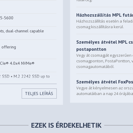
Házhozszállítás MPL futá
5-5600
Házhozszállítás esetén a fela
csomag kiszállításra kerül.
s, dual-channel capable
Személyes átvétel MPL c
offering
postapontton
Vegy át csomagját egyszerűe
csomagponton, PostaPontton, 
PCIe® 4.0x4 NVMe®
csomagautomatából.
.2 SSD • M.2 2242 SSD up to
Személyes átvétel FoxPo
Vegye át kényelmesen az orszá
TELJES LEÍRÁS
automatáiban a nap 24 órájába
2 2242 PCIe® 4.0 x4 slot • One
lot
EZEK IS ÉRDEKELHETIK