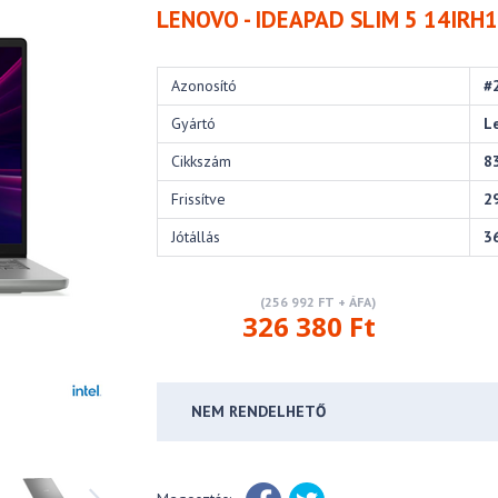
LENOVO - IDEAPAD SLIM 5 14IRH
Azonosító
#
Gyártó
L
Cikkszám
8
Frissítve
2
Jótállás
3
(256 992 FT + ÁFA)
326 380 Ft
NEM RENDELHETŐ