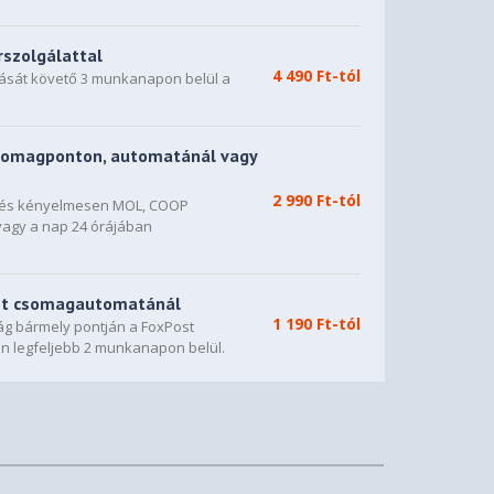
rszolgálattal
4 490 Ft-tól
dását követő 3 munkanapon belül a
somagponton, automatánál vagy
2 990 Ft-tól
n és kényelmesen MOL, COOP
vagy a nap 24 órájában
st csomagautomatánál
1 190 Ft-tól
g bármely pontján a FoxPost
n legfeljebb 2 munkanapon belül.