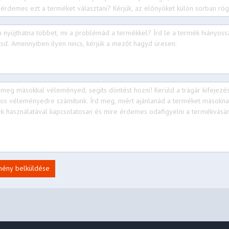
 + BT5.2
 / USB 3.2 Gen 1)
 / USB 3.2 Gen 1), Always On
s / USB 3.2 Gen 1), with USB
ort™ 1.4
mény belküldése
rophone combo jack (3.5mm)
der
ns supported via USB-C®. For