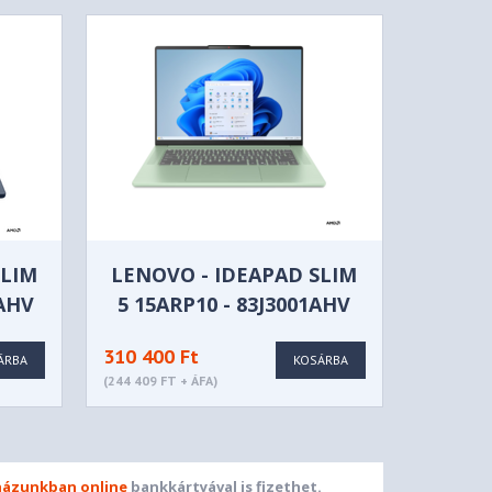
SLIM
LENOVO - IDEAPAD SLIM
7AHV
5 15ARP10 - 83J3001AHV
310 400 Ft
ÁRBA
KOSÁRBA
(244 409 FT + ÁFA)
ázunkban online
bankkártyával is fizethet.