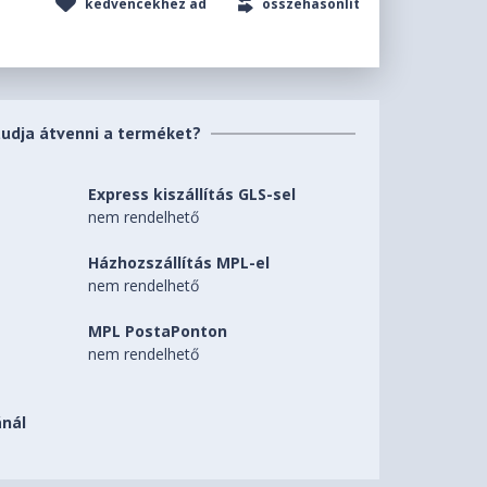
kedvencekhez ad
összehasonlít
tudja átvenni a terméket?
Express kiszállítás GLS-sel
nem rendelhető
Házhozszállítás MPL-el
nem rendelhető
MPL PostaPonton
nem rendelhető
nál