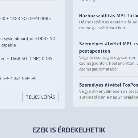
Házhozszállítás MPL futá
800 + 16GB SO-DIMM DDR5-
Házhozszállítás esetén a fela
csomag kiszállításra kerül.
to systemboard, one DDR5 SO-
Személyes átvétel MPL c
l capable
postapontton
Vegy át csomagját egyszerűe
ered + 16GB SO-DIMM) DDR5-
csomagponton, PostaPontton, 
csomagautomatából.
PCIe® 4.0x4 NVMe®
Személyes átvétel FoxPo
Vegye át kényelmesen az orszá
.2 SSD • M.2 2242 SSD up to
TELJES LEÍRÁS
automatáiban a nap 24 órájába
 x4 slots
EZEK IS ÉRDEKELHETIK