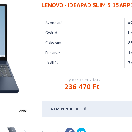
LENOVO - IDEAPAD SLIM 3 15ARP
Azonosító
#
Gyártó
L
Cikkszám
8
Frissítve
1
Jótállás
3
(186 196 FT + ÁFA)
236 470 Ft
NEM RENDELHETŐ