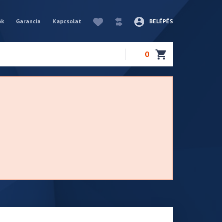
ók
Garancia
Kapcsolat
BELÉPÉS
0