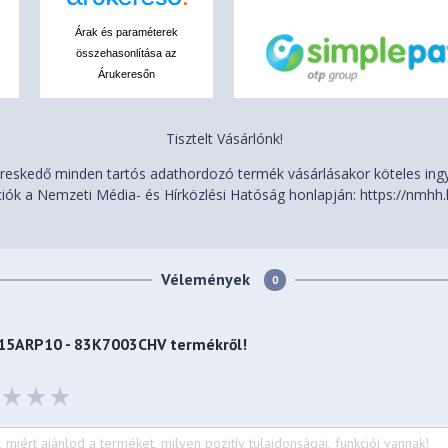
Árak és paraméterek
ce multi-touch touchpad,
összehasonlítása az
chPad (PTP), 75 x 120 mm (2.95
Árukeresőn
Tisztelt Vásárlónk!
eskedő minden tartós adathordozó termék vásárlásakor köteles ingye
dized (Top), Texture (Bottom)
iók a Nemzeti Média- és Hírközlési Hatóság honlapján: https://nmhh.
S (Bottom)
Vélemények
0
7.9 mm (13.52 x 9.51 x 0.67-
3 15ARP10 - 83K7003CHV
termékről!
 lbs)