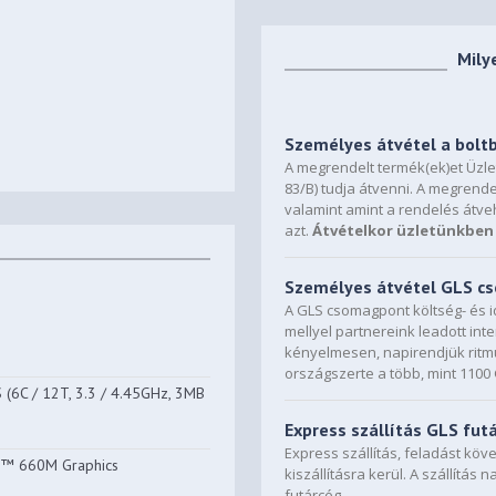
Mily
Személyes átvétel a bolt
A megrendelt termék(ek)et Üzl
83/B) tudja átvenni. A megrende
valamint amint a rendelés átve
azt.
Átvételkor üzletünkben 
Személyes átvétel GLS 
A GLS csomagpont költség- és i
mellyel partnereink leadott in
kényelmesen, napirendjük ritmu
országszerte a több, mint 110
6C / 12T, 3.3 / 4.45GHz, 3MB
Express szállítás GLS fut
Express szállítás, feladást kö
n™ 660M Graphics
kiszállításra kerül. A szállítás 
futárcég.