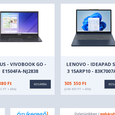
dio
, optimized with Dolby Audio™
utter
US - VIVOBOOK GO -
LENOVO - IDEAPAD 
E1504FA-NJ2838
3 15ARP10 - 83K700
880 Ft
305 350 Ft
KOSÁRBA
KOS
) IPS 300nits Anti-glare, 45%
1 FT + ÁFA)
(240 433 FT + ÁFA)
Üzletünkben /
webáruh