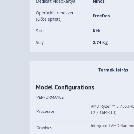
Dedikált videókártya
Nincs
Operációs rendszer
FreeDos
(Előtelepített)
Szín
Kék
Súly
2.74 kg
Termék leírás
Model Configurations
PERFORMANCE
AMD Ryzen™ 5 7533HS (
Processor
L2 / 16MB L3)
Integrated AMD Radeo
Graphics