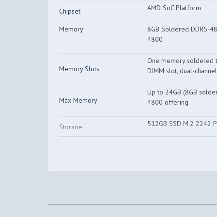
AMD SoC Platform
Chipset
Memory
8GB Soldered DDR5-4
4800
One memory soldered 
Memory Slots
DIMM slot, dual-channe
Up to 24GB (8GB sold
Max Memory
4800 offering
512GB SSD M.2 2242 
Storage
Storage Support
Up to two drives, 2x M
1TB
Two M.2 2242 PCIe® 4.0
Storage Slot
SD Card Reader
Card Reader