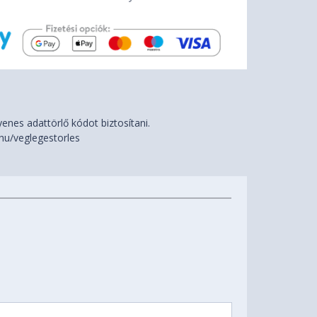
nes adattörlő kódot biztosítani.
hu/veglegestorles