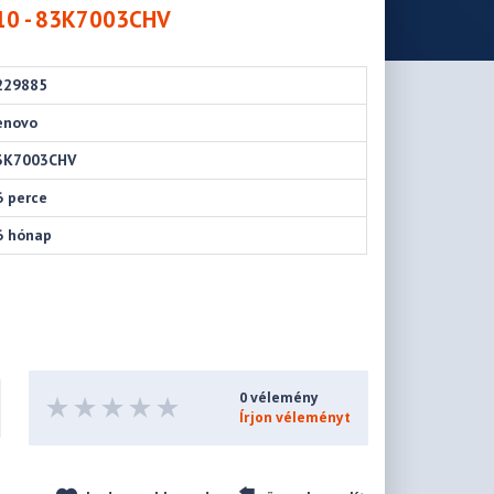
10 - 83K7003CHV
229885
enovo
3K7003CHV
6 perce
6 hónap
0 vélemény
Írjon véleményt