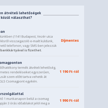
en átvételi lehetőségek
közül választhat?
ban
etünkben (1141 Budapest, Vezér utca
Díjmentes
lésről visszaigazoló e-mailt küldünk,
hető telefonon, vagy SMS-ben jelezzük
bankkártyával is fizethet
.
csomagponton
dőhatékony termék átvételi lehetőség,
1 190 Ft-tól
ternetes rendeléseiket egyszerűen,
sát szem előtt tartva vehetik át
0 GLS Csomagpont egyikén.
árszolgálattal
vető 1 munkanapon belül a csomag
1 990 Ft-tól
napján 3 órás időablakot jelöl meg a