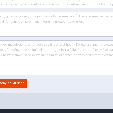
 + BT5.3
 / USB 3.2 Gen 1)
s / USB 3.2 Gen 1), with USB
ort™ 1.2
mény belküldése
rophone combo jack (3.5mm)