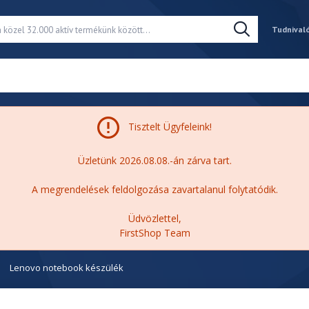
Tudnival
Tisztelt Ügyfeleink!
Üzletünk 2026.08.08.-án zárva tart.
A megrendelések feldolgozása zavartalanul folytatódik.
Üdvözlettel,
FirstShop Team
Lenovo notebook készülék