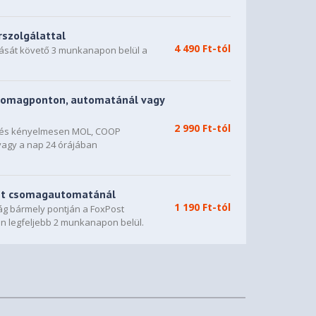
rszolgálattal
4 490 Ft-tól
dását követő 3 munkanapon belül a
somagponton, automatánál vagy
2 990 Ft-tól
n és kényelmesen MOL, COOP
vagy a nap 24 órájában
st csomagautomatánál
1 190 Ft-tól
g bármely pontján a FoxPost
n legfeljebb 2 munkanapon belül.