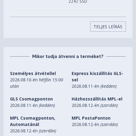
2242 SSD
One M.2 PCIe® 3.0 x2 slot
Storage Slot
TELJES LEÍRÁS
SD Card Reader
Card Reader
None
Optical
High Definition (HD) Audio
Mikor tudja átvenni a terméket?
Audio Chip
User-facing stereo speakers,
Személyes átvétellel
Express kiszállítás GLS-
1.5W x2, optimized with Dolby
Speakers
2026.08.10-én
hétfőn 15:00
sel
Audio™
után
2026.08.11-én
(kedden)
HD 720p with Privacy Shutter
Camera
GLS Csomagponton
Házhozszállítás MPL-el
2026.08.11-én
(kedden)
2026.08.12-én
(szerdán)
2x, Array
Microphone
MPL Csomagponton,
MPL PostaPonton
Integrated 47Wh
Battery
Automatánál
2026.08.12-én
(szerdán)
2026.08.12-én
(szerdán)
65W Round Tip (3-pin)