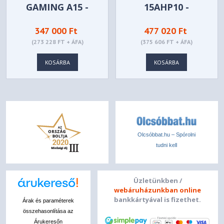
GAMING A15 -
15AHP10 -
FA506NCG-HN185
83JG002THV
347 000 Ft
477 020 Ft
(273 228 FT + ÁFA)
(375 606 FT + ÁFA)
KOSÁRBA
KOSÁRBA
Olcsóbbat.hu – Spórolni
tudni kell
Üzletünkben /
webáruházunkban online
bankkártyával is fizethet.
Árak és paraméterek
összehasonlítása az
Árukeresőn