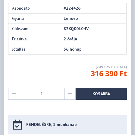
Azonosító
#224426
Gyártó
Lenovo
Cikkszám
82XQ00L0HV
Frissítve
2 órája
Jótállás
36 hónap
(249 125 FT + ÁFA)
316 390 Ft
KOSÁRBA
RENDELÉSRE, 1 munkanap