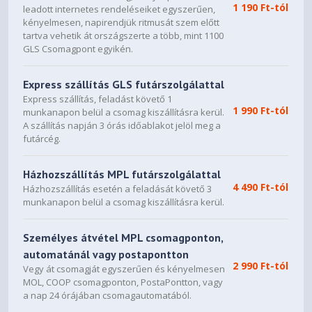
1 190 Ft-tól
leadott internetes rendeléseiket egyszerűen,
kényelmesen, napirendjük ritmusát szem előtt
Dimensions (WxDxH)
359.3 x 235 x 17.9 mm (14.15
tartva vehetik át országszerte a több, mint 1100
x 9.25 x 0.70 inches)
GLS Csomagpont egyikén.
Weight
Starting at 1.62 kg (3.57 lbs)
Express szállítás GLS futárszolgálattal
Express szállítás, feladást követő 1
1 990 Ft-tól
munkanapon belül a csomag kiszállításra kerül.
SOFTWARE
A szállítás napján 3 órás időablakot jelöl meg a
None
futárcég.
Operating System
None
Bundled Software
Házhozszállítás MPL futárszolgálattal
4 490 Ft-tól
Házhozszállítás esetén a feladását követő 3
CONNECTIVITY
munkanapon belül a csomag kiszállításra kerül.
No Onboard Ethernet
Ethernet
Személyes átvétel MPL csomagponton,
WLAN + Bluetooth
Wi-Fi® 6, 802.11ax 2x2 +
automatánál vagy postapontton
BT5.2
2 990 Ft-tól
Vegy át csomagját egyszerűen és kényelmesen
MOL, COOP csomagponton, PostaPontton, vagy
2x USB 3.2 Gen 1
a nap 24 órájában csomagautomatából.
1x USB-C® 3.2 Gen 1