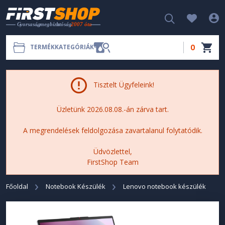
0
TERMÉKKATEGÓRIÁK
Tisztelt Ügyfeleink!
Üzletünk 2026.08.08.-án zárva tart.
A megrendelések feldolgozása zavartalanul folytatódik.
Üdvözlettel,
FirstShop Team
Főoldal
Notebook Készülék
Lenovo notebook készülék