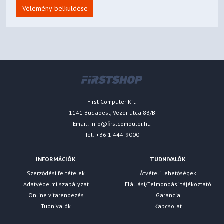
Vélemény belküldése
First Computer Kft.
1141 Budapest, Vezér utca 83/B
Email:
info@firstcomputer.hu
Tel: +36 1 444-9000
INFORMÁCIÓK
TUDNIVALÓK
Szerződési feltételek
Átvételi lehetőségek
Adatvédelmi szabályzat
Elállási/Felmondási tájékoztató
Online vitarendezés
Garancia
Tudnivalók
Kapcsolat