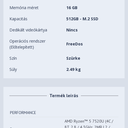
Memória méret
16 GB
Kapacitás
512GB - M.2 SSD
Dedikált videókártya
Nincs
Operációs rendszer
FreeDos
(Előtelepített)
Szín
Szürke
Súly
2.49 kg
Termék leírás
PERFORMANCE
AMD Ryzen™ 5 7520U (4C /
8T, 2.8 / 4.3GHz, 2MB L2 /