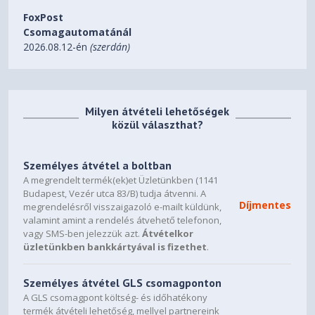
Power Adapter
FoxPost
DESIGN
Csomagautomatánál
2026.08.12-én
(szerdán)
15.6" FHD (1920x1080) TN
Display
250nits Anti-glare
None
Touchscreen
Milyen átvételi lehetőségek
közül választhat?
Backlit, Hungarian
Keyboard
Buttonless Mylar® surface
Személyes átvétel a boltban
multi-touch touchpad, supports
A megrendelt termék(ek)et Üzletünkben (1141
Touchpad
Precision TouchPad (PTP), 69 x
Budapest, Vezér utca 83/B) tudja átvenni. A
104 mm (2.72 x 4.09 inches)
Díjmentes
megrendelésről visszaigazoló e-mailt küldünk,
valamint amint a rendelés átvehető telefonon,
Arctic Grey
vagy SMS-ben jelezzük azt.
Átvételkor
Case Color
üzletünkben bankkártyával is fizethet
.
IMR (In-Mold Decoration by
Surface Treatment
Roller)
Személyes átvétel GLS csomagponton
A GLS csomagpont költség- és időhatékony
PC-ABS (Top), PC-ABS (Bottom)
termék átvételi lehetőség, mellyel partnereink
Case Material