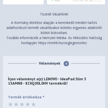
Tisztelt Vásárlónk!
A Kormány döntése alapján a kereskedő minden tartós
adathordozó termék vásárlásakor köteles ingyenes adattörlő
kódot biztosítani.
További információk a Nemzeti Média- és Hírközlési Hatóság
honlapján: https://nmhh.hu/veglegestorles
Vélemények
0
Írjon véleményt a(z)
LENOVO - IdeaPad Slim 3
15AMN8 - 82XQ00L0HV
termékről!
Termék értékelése *