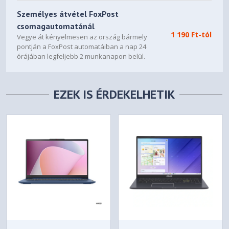
(support data transfer,
Személyes átvétel FoxPost
Power Delivery and
csomagautomatánál
DisplayPort™ 1.2)
1 190 Ft-tól
Vegye át kényelmesen az ország bármely
1x HDMI® 1.4
Standard Ports
pontján a FoxPost automatáiban a nap 24
órájában legfeljebb 2 munkanapon belül.
1x Headphone /
microphone combo jack
(3.5mm)
EZEK IS ÉRDEKELHETIK
1x Card reader
1x Power connector
SECURITY & PRIVACY
Firmware TPM 2.0 Enabled
Security Chip
None
Fingerprint Reader
Camera privacy shutter
Other Security
SERVICE
2-year, Courier or Carry-in
Base Warranty