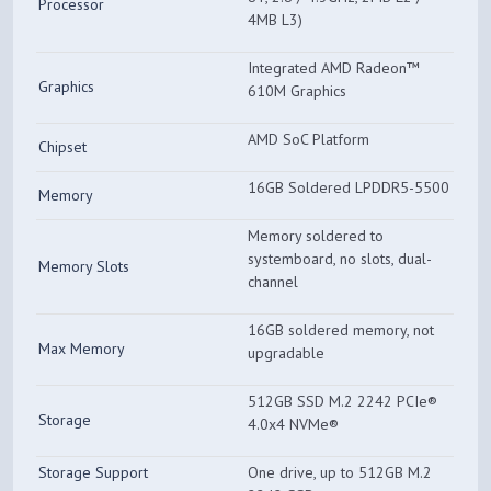
Processor
4MB L3)
Integrated AMD Radeon™
Graphics
610M Graphics
AMD SoC Platform
Chipset
16GB Soldered LPDDR5-5500
Memory
Memory soldered to
systemboard, no slots, dual-
Memory Slots
channel
16GB soldered memory, not
Max Memory
upgradable
512GB SSD M.2 2242 PCIe®
Storage
4.0x4 NVMe®
Storage Support
One drive, up to 512GB M.2