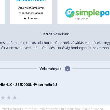
, 100% DCI-P3, DisplayHDR™
z VRR
Árak és paraméterek
összehasonlítása az
Árukeresőn
n
Tisztelt Vásárlónk!
eskedő minden tartós adathordozó termék vásárlásakor köteles ingye
iók a Nemzeti Média- és Hírközlési Hatóság honlapján: https://nmhh.
e multi-touch touchpad, supports
P), 80 x 135 mm (3.15 x 5.31
Vélemények
0
odized with Sandblasting)
14IAH10 - 83JK000NHV
termékről!
ium (Bottom)