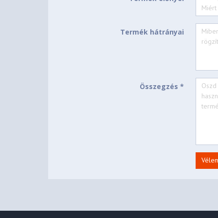
Dimensions (WxDxH)
312 x 221 x 15.5 mm (1
Termék hátrányai
Weight
Starting at 1.39 kg (3.06
SOFTWARE
None
Összegzés *
Operating System
None
Bundled Software
CONNECTIVITY
Wi-Fi® 6, 802.11ax 2x2
WLAN + Bluetooth
Véle
Non-WWAN
WWAN
No Onboard Ethernet
Ethernet
1x USB-A (USB 5Gbps