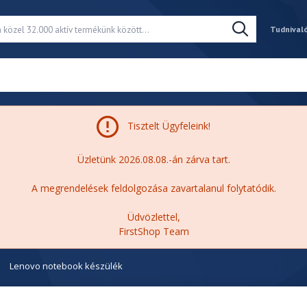
Tudnival
Tisztelt Ügyfeleink!
Üzletünk 2026.08.08.-án zárva tart.
A megrendelések feldolgozása zavartalanul folytatódik.
Üdvözlettel,
FirstShop Team
Lenovo notebook készülék