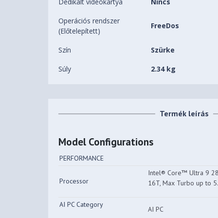
Dedikált videókártya
Nincs
Operációs rendszer
FreeDos
(Előtelepített)
Szín
Szürke
Súly
2.34 kg
Termék leírás
Model Configurations
PERFORMANCE
Intel® Core™ Ultra 9 28
Processor
16T, Max Turbo up to 
AI PC Category
AI PC