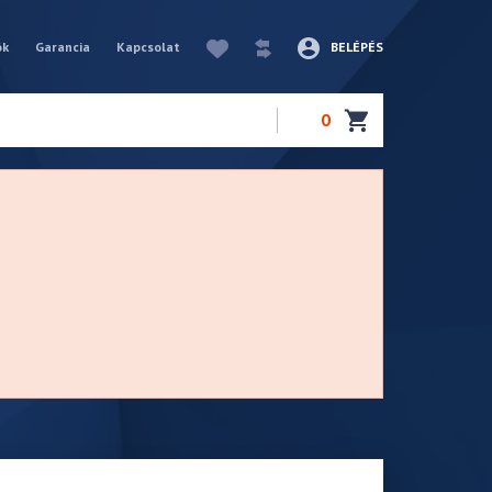
ók
Garancia
Kapcsolat
BELÉPÉS
0