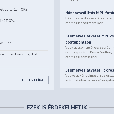
ost, up to 13 TOPS
Házhozszállítás MPL futá
Házhozszállítás esetén a fela
™ 140T GPU
csomag kiszállításra kerül.
Személyes átvétel MPL c
postapontton
5x-8533
Vegy át csomagját egyszerűe
csomagponton, PostaPontton, 
temboard, no slots, dual-
csomagautomatából.
Személyes átvétel FoxPo
 not upgradable
Vegye át kényelmesen az orszá
TELJES LEÍRÁS
automatáiban a nap 24 órájába
e® 4.0x4 NVMe®
.2 SSD • M.2 2242 SSD up to
EZEK IS ÉRDEKELHETIK
2 2242 PCIe® 4.0 x4 slot • One