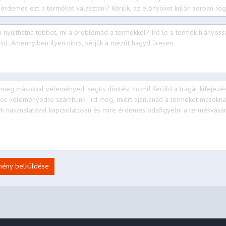
2.28 x 8.7 x 0.61 inches)
 lbs)
 + BT5.2
mény belküldése
 / USB 3.2 Gen 1)