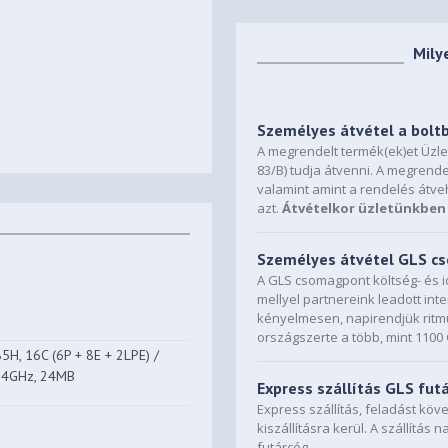
Mily
Személyes átvétel a bolt
A megrendelt termék(ek)et Üzl
83/B) tudja átvenni. A megrende
valamint amint a rendelés átve
azt.
Átvételkor üzletünkben 
Személyes átvétel GLS 
A GLS csomagpont költség- és i
mellyel partnereink leadott in
kényelmesen, napirendjük ritmu
országszerte a több, mint 110
5H, 16C (6P + 8E + 2LPE) /
5.4GHz, 24MB
Express szállítás GLS fut
Express szállítás, feladást kö
kiszállításra kerül. A szállítás 
futárcég.