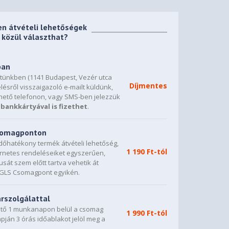
en átvételi lehetőségek
közül választhat?
ban
etünkben (1141 Budapest, Vezér utca
Díjmentes
lésről visszaigazoló e-mailt küldünk,
hető telefonon, vagy SMS-ben jelezzük
bankkártyával is fizethet
.
csomagponton
dőhatékony termék átvételi lehetőség,
1 190 Ft-tól
ternetes rendeléseiket egyszerűen,
sát szem előtt tartva vehetik át
0 GLS Csomagpont egyikén.
árszolgálattal
vető 1 munkanapon belül a csomag
1 990 Ft-tól
napján 3 órás időablakot jelöl meg a