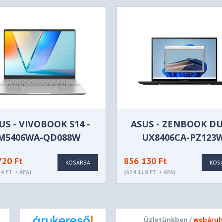
lot
dio
, optimized with Dolby Atmos®
vacy Shutter, ToF Sensor
US - VIVOBOOK S14 -
ASUS - ZENBOOK DU
M5406WA-QD088W
UX8406CA-PZ123
720 Ft
856 130 Ft
KOSÁRBA
KOS
4 FT + ÁFA)
(674 118 FT + ÁFA)
in)
ED 500nits (typical) /
Üzletünkben /
webáruh