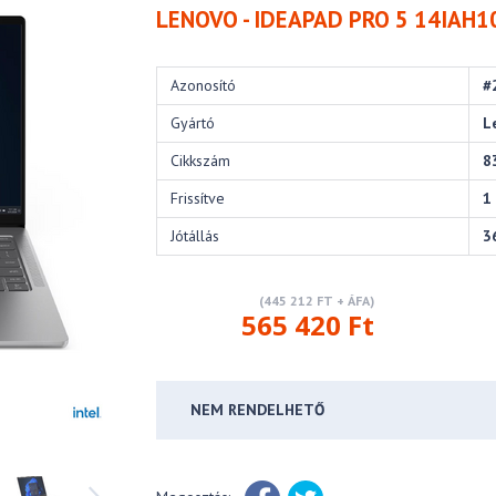
LENOVO - IDEAPAD PRO 5 14IAH1
Azonosító
#
Gyártó
L
Cikkszám
8
Frissítve
1
Jótállás
3
(445 212 FT + ÁFA)
565 420 Ft
NEM RENDELHETŐ