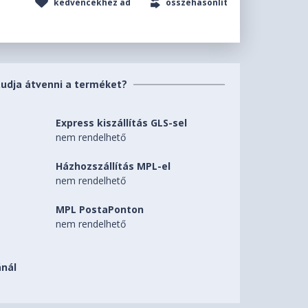
kedvencekhez ad
összehasonlít
tudja átvenni a terméket?
Express kiszállítás GLS-sel
nem rendelhető
Házhozszállítás MPL-el
nem rendelhető
MPL PostaPonton
nem rendelhető
nál