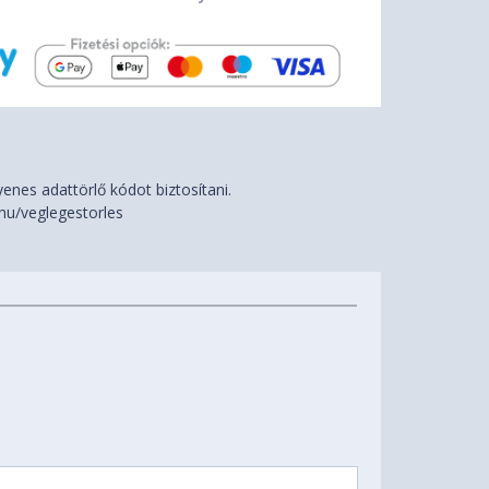
nes adattörlő kódot biztosítani.
hu/veglegestorles