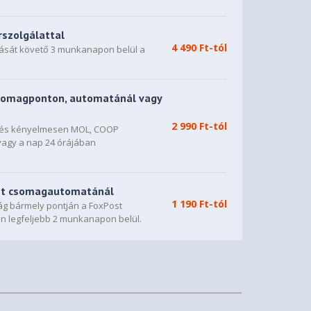
rszolgálattal
4 490 Ft-tól
dását követő 3 munkanapon belül a
somagponton, automatánál vagy
2 990 Ft-tól
n és kényelmesen MOL, COOP
vagy a nap 24 órájában
st csomagautomatánál
1 190 Ft-tól
g bármely pontján a FoxPost
n legfeljebb 2 munkanapon belül.