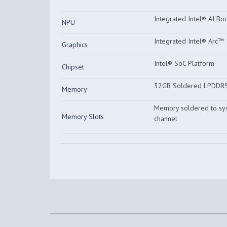
Integrated Intel® AI Bo
NPU
Integrated Intel® Arc
Graphics
Intel® SoC Platform
Chipset
32GB Soldered LPDDR
Memory
Memory soldered to sys
Memory Slots
channel
32GB soldered memory,
Max Memory
1TB SSD M.2 2242 PCI
Storage
Max Storage Support
Up to two drives, 2x M
1TB
Two M.2 slots • One M.