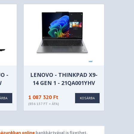
O -
LENOVO - THINKPAD X9-
W
14 GEN 1 - 21QA001YHV
1 087 320 Ft
ÁRBA
KOSÁRBA
(856 157 FT + ÁFA)
ázunkban online
bankkártyával is fizethet.