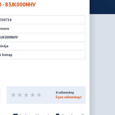
0 - 83JK000NHV
230734
enovo
3JK000NHV
 órája
6 hónap
0 vélemény
Írjon véleményt