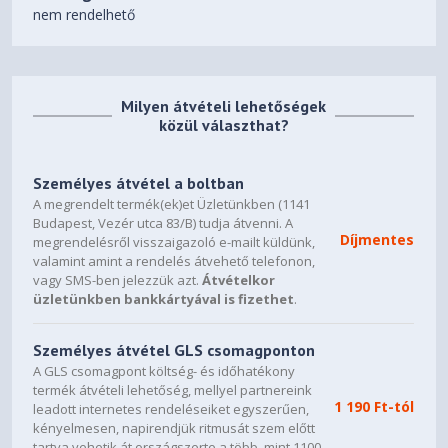
57Wh
nem rendelhető
65W USB-C® (3-pin)
Power Adapter
DESIGN
Milyen átvételi lehetőségek
közül választhat?
14" WUXGA (1920x1200)
OLED 400nits Glossy, 100%
Display
DCI-P3, 60Hz, TÜV Low Blue
Személyes átvétel a boltban
Light, Glass, Touch
A megrendelt termék(ek)et Üzletünkben (1141
Budapest, Vezér utca 83/B) tudja átvenni. A
10-point Multi-touch
Díjmentes
megrendelésről visszaigazoló e-mailt küldünk,
Touchscreen
valamint amint a rendelés átvehető telefonon,
vagy SMS-ben jelezzük azt.
Átvételkor
None
Color Calibration
üzletünkben bankkártyával is fizethet
.
Backlit, Hungarian
Keyboard
Személyes átvétel GLS csomagponton
Buttonless Mylar® surface
A GLS csomagpont költség- és időhatékony
multi-touch touchpad, supports
termék átvételi lehetőség, mellyel partnereink
1 190 Ft-tól
Touchpad
leadott internetes rendeléseiket egyszerűen,
Precision TouchPad (PTP), 75 x
kényelmesen, napirendjük ritmusát szem előtt
120 mm (2.95 x 4.72 inches)
tartva vehetik át országszerte a több, mint 1100