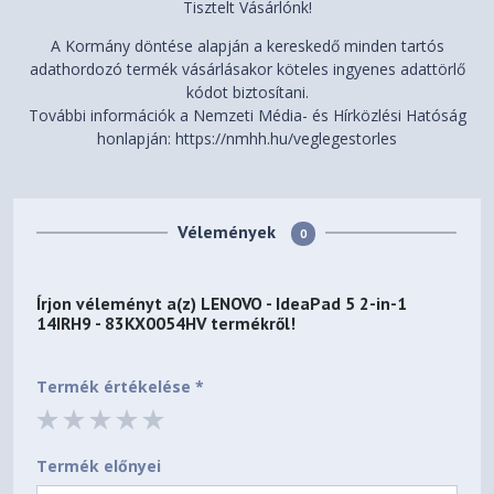
Tisztelt Vásárlónk!
(Hardware Solution)
A Kormány döntése alapján a kereskedő minden tartós
MIL-STD-810H military test
adathordozó termék vásárlásakor köteles ingyenes adattörlő
Mil-Spec Test
passed (21 test items)
kódot biztosítani.
További információk a Nemzeti Média- és Hírközlési Hatóság
MODEL INFORMATION
honlapján: https://nmhh.hu/veglegestorles
83KX0054HV
Model
83KX
Machine Type
Vélemények
0
EET
Region
Írjon véleményt a(z)
LENOVO - IdeaPad 5 2-in-1
Hungary
Country/Region
14IRH9 - 83KX0054HV
termékről!
Yes
TopSeller
Termék értékelése *
198155545207
EAN / UPC / JAN
2024-09-23
Announce Date
Termék előnyei