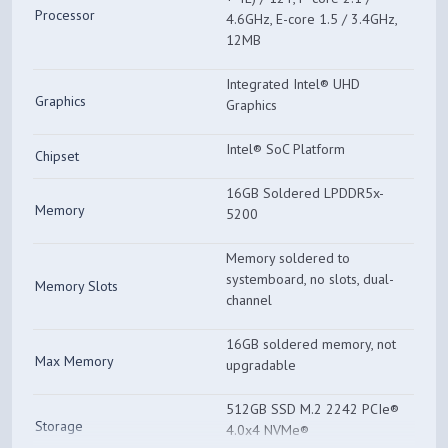
Processor
4.6GHz, E-core 1.5 / 3.4GHz,
12MB
Integrated Intel® UHD
Graphics
Graphics
Intel® SoC Platform
Chipset
16GB Soldered LPDDR5x-
Memory
5200
Memory soldered to
systemboard, no slots, dual-
Memory Slots
channel
16GB soldered memory, not
Max Memory
upgradable
512GB SSD M.2 2242 PCIe®
Storage
4.0x4 NVMe®