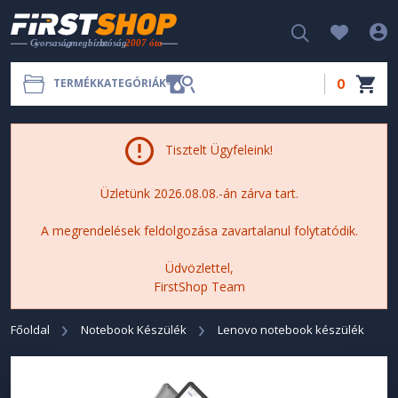
0
TERMÉKKATEGÓRIÁK
Tisztelt Ügyfeleink!
Üzletünk 2026.08.08.-án zárva tart.
A megrendelések feldolgozása zavartalanul folytatódik.
Üdvözlettel,
FirstShop Team
Főoldal
Notebook Készülék
Lenovo notebook készülék