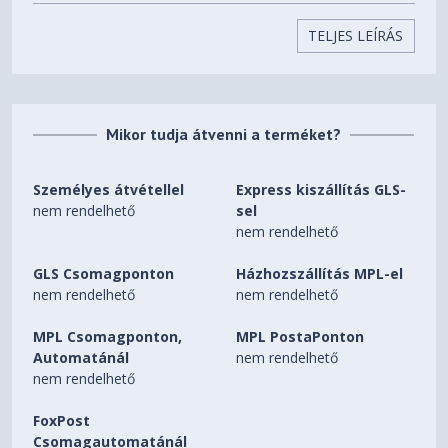
Max Storage Support
One drive, up to 1TB M.2
TELJES LEÍRÁS
2242 SSD
One M.2 2242 PCIe® 4.0 x4
Storage Slot
slot
Mikor tudja átvenni a terméket?
microSD Card Reader
Card Reader
Személyes átvétellel
Express kiszállítás GLS-
High Definition (HD) Audio,
nem rendelhető
sel
Audio Chip
Realtek® ALC3287 codec
nem rendelhető
Stereo speakers, 2W x2,
GLS Csomagponton
Házhozszállítás MPL-el
Speakers
optimized with Dolby Audio™
nem rendelhető
nem rendelhető
FHD 1080p with Privacy
MPL Csomagponton,
MPL PostaPonton
Camera
Shutter
Automatánál
nem rendelhető
nem rendelhető
2x, Array
Microphone
FoxPost
Battery
Csomagautomatánál