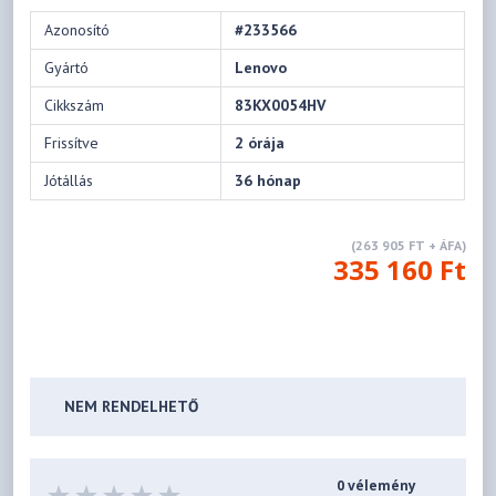
Azonosító
#233566
Gyártó
Lenovo
Cikkszám
83KX0054HV
Frissítve
2 órája
Jótállás
36 hónap
(263 905 FT + ÁFA)
335 160 Ft
NEM RENDELHETŐ
0 vélemény