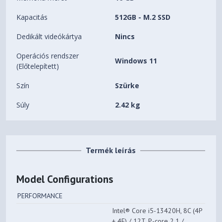
Kapacitás
512GB - M.2 SSD
Dedikált videókártya
Nincs
Operációs rendszer
Windows 11
(Előtelepített)
Szín
Szürke
Súly
2.42 kg
Termék leírás
Model Configurations
PERFORMANCE
Intel® Core i5-13420H, 8C (4P
+ 4E) / 12T, P-core 2.1 /