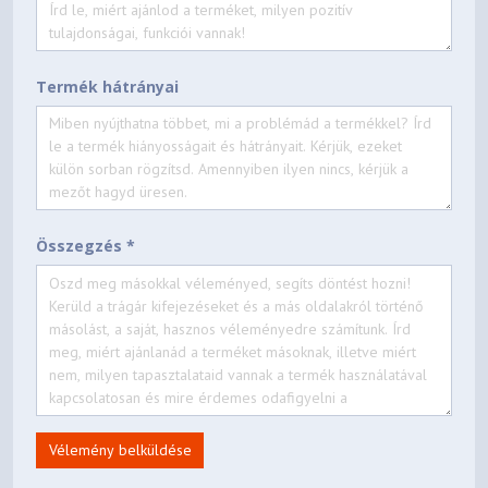
2030-06-27
End of Support
Termék hátrányai
Összegzés *
Vélemény belküldése