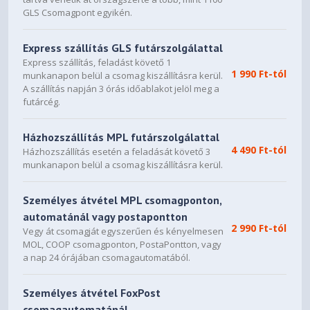
GLS Csomagpont egyikén.
Luna Grey
Case Color
Express szállítás GLS futárszolgálattal
Aluminium Stamping (Anodized
Surface Treatment
Express szállítás, feladást követő 1
with Sandblasting)
1 990 Ft-tól
munkanapon belül a csomag kiszállításra kerül.
A szállítás napján 3 órás időablakot jelöl meg a
Aluminium (Top), PC-ABS +
futárcég.
Case Material
40% GF (Bottom)
Házhozszállítás MPL futárszolgálattal
Pen Upgradable (Purchase
4 490 Ft-tól
Pen
Házhozszállítás esetén a feladását követő 3
Separately)
munkanapon belül a csomag kiszállításra kerül.
Dimensions (WxDxH)
313 x 227 x 17.5 mm (12.32 x
8.94 x 0.69 inches)
Személyes átvétel MPL csomagponton,
automatánál vagy postapontton
2 990 Ft-tól
Weight
Vegy át csomagját egyszerűen és kényelmesen
Starting at 1.5 kg (3.31 lbs)
MOL, COOP csomagponton, PostaPontton, vagy
a nap 24 órájában csomagautomatából.
SOFTWARE
Személyes átvétel FoxPost
Windows® 11 Home,
Operating System
csomagautomatánál