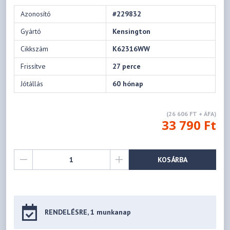
Azonosító
#229832
Gyártó
Kensington
Cikkszám
K62316WW
Frissítve
27 perce
Jótállás
60 hónap
(26 606 FT + ÁFA)
33 790 Ft
KOSÁRBA
RENDELÉSRE, 1 munkanap