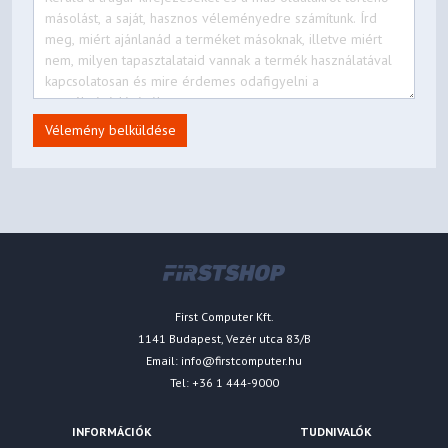
Vélemény belküldése
First Computer Kft.
1141 Budapest, Vezér utca 83/B
Email:
info@firstcomputer.hu
Tel: +36 1 444-9000
INFORMÁCIÓK
TUDNIVALÓK