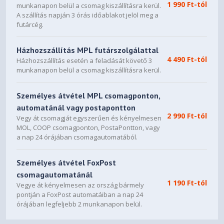
1 990 Ft-tól
munkanapon belül a csomag kiszállításra kerül.
A szállítás napján 3 órás időablakot jelöl meg a
futárcég.
Házhozszállítás MPL futárszolgálattal
4 490 Ft-tól
Házhozszállítás esetén a feladását követő 3
munkanapon belül a csomag kiszállításra kerül.
Személyes átvétel MPL csomagponton,
automatánál vagy postapontton
2 990 Ft-tól
Vegy át csomagját egyszerűen és kényelmesen
MOL, COOP csomagponton, PostaPontton, vagy
a nap 24 órájában csomagautomatából.
Személyes átvétel FoxPost
csomagautomatánál
1 190 Ft-tól
Vegye át kényelmesen az ország bármely
pontján a FoxPost automatáiban a nap 24
órájában legfeljebb 2 munkanapon belül.