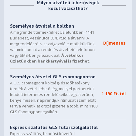
Milyen átvételi lehetőségek
közül választhat?
Személyes átvétel a boltban
A megrendelt termék(ek)et Üzletünkben (1141
Budapest, Vezér utca 83/B) tudja átvenni. A
Díjmentes
megrendelésről visszaigazoló e-mailt küldünk,
valamint amint a rendelés átvehető telefonon,
vagy SMS-ben jelezzük azt.
Átvételkor
üzletünkben bankkártyával is fizethet
.
Személyes átvétel GLS csomagponton
A GLS csomagpont költség- és időhatékony
termék átvételi lehetőség, mellyel partnereink
1 190 Ft-tól
leadott internetes rendeléseiket egyszerűen,
kényelmesen, napirendjük ritmusát szem előtt
tartva vehetik át országszerte a több, mint 1100
GLS Csomagpont egyikén.
Express szállítás GLS futárszolgálattal
Express szállítás, feladást követő 1