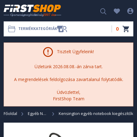
0
TERMÉKKATEGÓRIÁK
Tisztelt Ügyfeleink!
Üzletünk 2026.08.08.-án zárva tart.
A megrendelések feldolgozása zavartalanul folytatódik.
Üdvözlettel,
FirstShop Team
Főoldal
Egyéb Notebook Kiegészítők
Kensington egyéb notebook kiegészítők