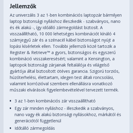
Jellemzők
Az univerzális 3 az 1-ben kombinációs laptopzár bármilyen
laptop biztonsági nyíláshoz illeszkedik - szabványos, nano
és ék alakú -, így időálló zármegoldást biztosít. A
visszaállítható, 10 000 lehetséges kombinációt kínáló 4
számjegyű zár és a szénacél kábel biztonságot nyújt a
lopási kísérletek ellen. További jellemzői közé tartozik a
Register & Retrieve™ a gyors, biztonságos és egyszerű
kombináció visszakeresésért; valamint a Kensington, a
laptopok biztonsági zárjainak feltalálója és világelső
gyártója által biztosított ötéves garancia. Szigorú torziós,
húzóterhelési, élettartam, idegen test általi roncsolási,
valamint korrózióval szembeni ellenállásra vonatkozó
műszaki elvárások figyelembevételével tervezett termék.
3 az 1-ben kombinációs zár visszaállítható
Egy zár minden nyíláshoz - illeszkedik a szabványos,
nano vagy ék alakú biztonsági nyílásokhoz, márkától és
generációtól függetlenül
Időtálló zármegoldás