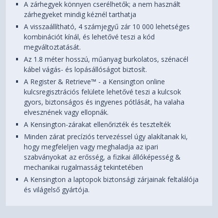
A zárhegyek könnyen cserélhetők; a nem használt
zárhegyeket mindig kéznél tarthatja
A visszaállítható, 4 számjegyű zár 10 000 lehetséges
kombinációt kínál, és lehetővé teszi a kód
megváltoztatását.
Az 1.8 méter hosszú, műanyag burkolatos, szénacél
kábel vágás- és lopásállóságot biztosít.
A Register & Retrieve™ - a Kensington online
kulcsregisztrációs felülete lehetővé teszi a kulcsok
gyors, biztonságos és ingyenes pótlását, ha valaha
elvesznének vagy ellopnák.
A Kensington-zárakat ellenőrizték és tesztelték
Minden zárat precíziós tervezéssel úgy alakítanak ki,
hogy megfeleljen vagy meghaladja az ipari
szabványokat az erősség, a fizikai állóképesség &
mechanikai rugalmasság tekintetében
A Kensington a laptopok biztonsági zárjainak feltalálója
és világelső gyártója.