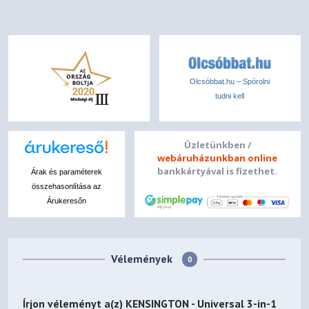
Olcsóbbat.hu – Spórolni
tudni kell
Üzletünkben /
webáruházunkban online
bankkártyával is fizethet.
Árak és paraméterek
összehasonlítása az
Árukeresőn
Vélemények
0
Írjon véleményt a(z)
KENSINGTON - Universal 3-in-1