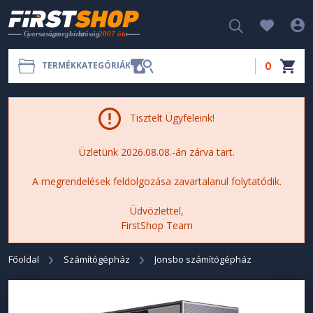
0
TERMÉKKATEGÓRIÁK
Tisztelt Ügyfeleink!
Üzletünk 2026.08.08.-án zárva tart.
A megrendelések feldolgozása zavartalanul folytatódik.
Üdvözlettel,
FirstShop Team
Főoldal
Számítógépház
Jonsbo számítógépház