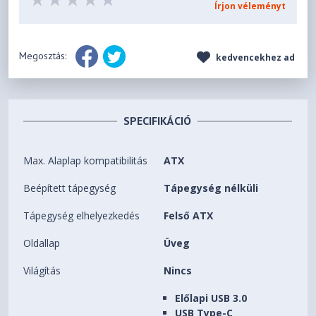
Írjon véleményt
Megosztás:
kedvencekhez ad
SPECIFIKÁCIÓ
Max. Alaplap kompatibilitás
ATX
Beépített tápegység
Tápegység nélküli
Tápegység elhelyezkedés
Felső ATX
Oldallap
Üveg
Világítás
Nincs
Előlapi USB 3.0
USB Type-C