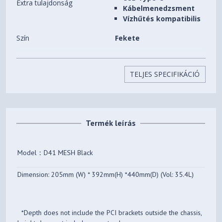
Extra tulajdonság
Kábelmenedzsment
Vízhűtés kompatibilis
Szín
Fekete
Beépíthető HDD-k (3,5")
2 db
száma
TELJES SPECIFIKÁCIÓ
Beépíthető SSD-k (2,5")
3 db
száma
Előlapi (5,25") bővítőhelyek
0 db
Termék leírás
száma
Beépített ventilátorok
0 db
Model：D41 MESH Black
Beépíthető
8 db
Dimension: 205mm (W) * 392mm(H) *440mm(D) (Vol: 35.4L)
ventilátorok(12CM) száma
Processzorhűtő maximális
168 mm
magassága
*Depth does not include the PCI brackets outside the chassis,