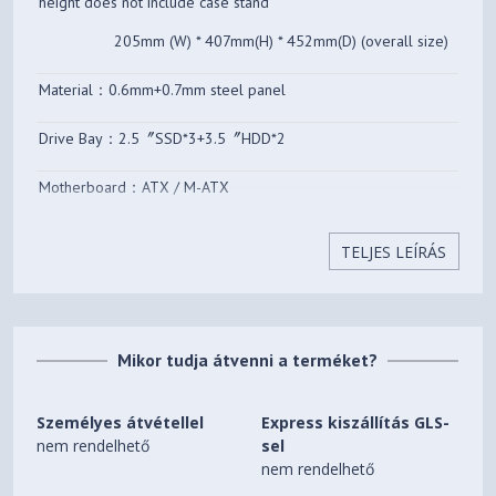
height does not include case stand
Videokártya maximális
400 mm
hossza
205mm (W) * 407mm(H) * 452mm(D) (overall size)
Material：0.6mm+0.7mm steel panel
Drive Bay：2.5〞SSD*3+3.5〞HDD*2
Motherboard：ATX / M-ATX
PCI expansion slots：7
TELJES LEÍRÁS
Front I/O：USB3.2 Gen 2 Type-C*1 / USB3.0*1/Audio & Mic*1
Power supply support：ATX
Mikor tudja átvenni a terméket?
CPU cooler support：168mm
Személyes átvétellel
Express kiszállítás GLS-
Graphics card support：330-400mm
nem rendelhető
sel
nem rendelhető
Fan mounting position：Top 120mm*3 or 140mm*2 Rear