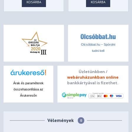
KOSÁRBA
KOSÁRBA
Olcsóbbat.hu – Spórolni
tudni kell
Üzletünkben /
webáruházunkban online
bankkártyával is fizethet.
Árak és paraméterek
összehasonlítása az
Árukeresőn
Vélemények
0