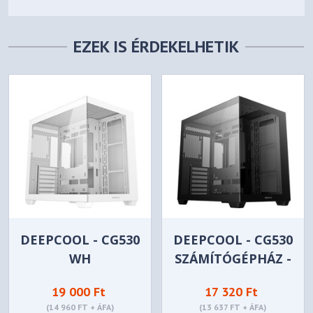
EZEK IS ÉRDEKELHETIK
DEEPCOOL - CG530
DEEPCOOL - CG530
WH
SZÁMÍTÓGÉPHÁZ -
SZÁMÍTÓGÉPHÁZ -
FEKETE
19 000 Ft
17 320 Ft
FEHÉR
(14 960 FT + ÁFA)
(13 637 FT + ÁFA)