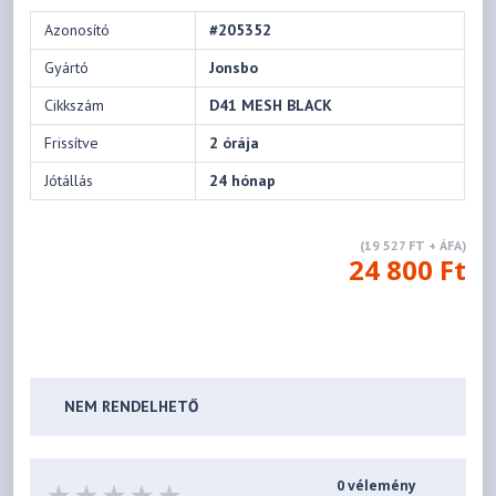
Azonosító
#205352
Gyártó
Jonsbo
Cikkszám
D41 MESH BLACK
Frissítve
2 órája
Jótállás
24 hónap
(19 527 FT + ÁFA)
24 800 Ft
NEM RENDELHETŐ
0 vélemény