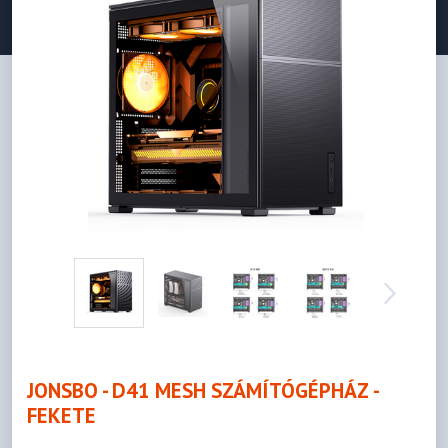
JONSBO - D41 MESH SZÁMÍTÓGÉPHÁZ -
FEKETE