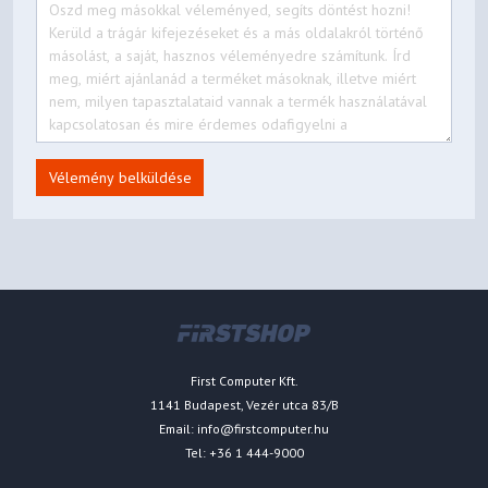
Vélemény belküldése
First Computer Kft.
1141 Budapest, Vezér utca 83/B
Email:
info@firstcomputer.hu
Tel: +36 1 444-9000