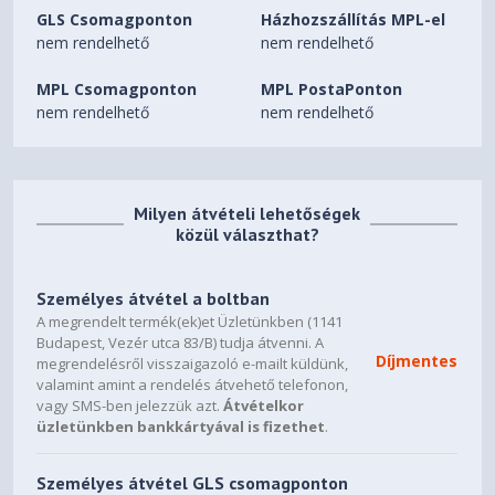
120*1mm Bottom 120mm*3 or 140mm*2 Front
GLS Csomagponton
Házhozszállítás MPL-el
120mm*1
nem rendelhető
nem rendelhető
Radiator support： Top 240/280/360*1 Rear
MPL Csomagponton
MPL PostaPonton
120*1 Bottom 240/360*1
nem rendelhető
nem rendelhető
Weight：Net 6.6KG
Milyen átvételi lehetőségek
közül választhat?
Személyes átvétel a boltban
A megrendelt termék(ek)et Üzletünkben (1141
Budapest, Vezér utca 83/B) tudja átvenni. A
Díjmentes
megrendelésről visszaigazoló e-mailt küldünk,
valamint amint a rendelés átvehető telefonon,
vagy SMS-ben jelezzük azt.
Átvételkor
üzletünkben bankkártyával is fizethet
.
Személyes átvétel GLS csomagponton