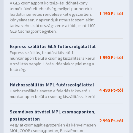
A GLS csomagpont költség- és időhatékony
termék átvételi lehetőség, mellyel partnereink
1 190 Ft-tól
leadott internetes rendeléseiket egyszerűen,
kényelmesen, napirendjük ritmusát szem előtt
tartva vehetik át országszerte a több, mint 1100
GLS Csomagpont egyikén.
Express szállítás GLS futárszolgálattal
Express szállítás, feladást követő 1
1 990 Ft-tól
munkanapon belül a csomag kiszállításra kerül.
A szállítás napján 3 órás időablakot jelöl meg a
futárcég.
Házhozszállítás MPL futárszolgálattal
4 490 Ft-tól
Házhozszállítás esetén a feladását követő 3
munkanapon belül a csomag kiszállításra kerül.
Személyes átvétel MPL csomagponton,
postapontton
2 990 Ft-tól
Vegy át csomagját egyszerűen és kényelmesen
MOL, COOP csomagponton, PostaPontton.