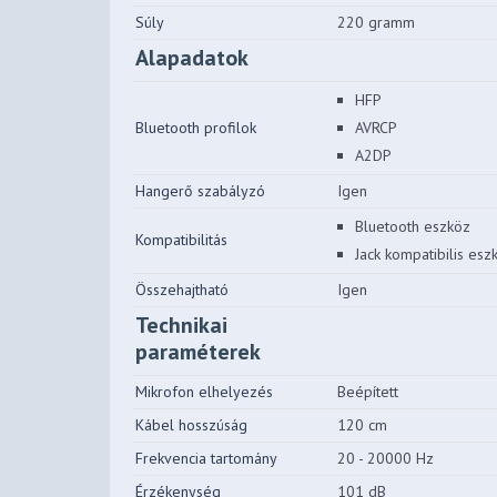
Súly
220 gramm
Alapadatok
HFP
Bluetooth profilok
AVRCP
A2DP
Hangerő szabályzó
Igen
Bluetooth eszköz
Kompatibilitás
Jack kompatibilis esz
Összehajtható
Igen
Technikai
paraméterek
Mikrofon elhelyezés
Beépített
Kábel hosszúság
120 cm
Frekvencia tartomány
20 - 20000 Hz
Érzékenység
101 dB