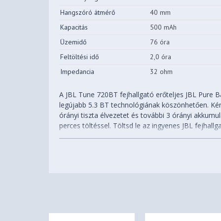
Hangszóró átmérő
40 mm
Kapacitás
500 mAh
Üzemidő
76 óra
Feltöltési idő
2,0 óra
Impedancia
32 ohm
A JBL Tune 720BT fejhallgató erőteljes JBL Pure 
legújabb 5.3 BT technológiának köszönhetően. Kén
órányi tiszta élvezetet és további 3 órányi akkumu
perces töltéssel. Töltsd le az ingyenes JBL fejhall
testreszabhatod a fejhallgató hangzását az EQ seg
hívásokat, a hangot és a hangerőt a fülkagylóból
köszönhetően. Ha egy hívás érkezik, miközben vid
eszközön, a JBL Tune 720BT zökkenőmentesen átvá
egyetlen hívásról sem maradsz le. Könnyű és kén
hallgatás után is, a JBL Tune 720BT fejhallgató ös
magaddal viheted.
Jellemzők: