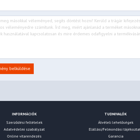
mény belküldése
INFORMÁCIÓK
TUDNIVALÓK
Szerződési feltételek
Átvételi lehetőségek
Adatvédelmi szabályzat
Elállási/Felmondási tájékozta
Online vitarendezés
Garancia