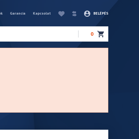
ók
Garancia
Kapcsolat
BELÉPÉS
0