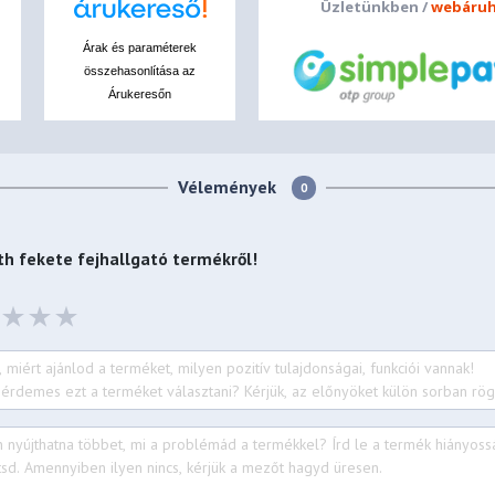
Üzletünkben /
webáruh
Árak és paraméterek
összehasonlítása az
Árukeresőn
Vélemények
0
h fekete fejhallgató
termékről!