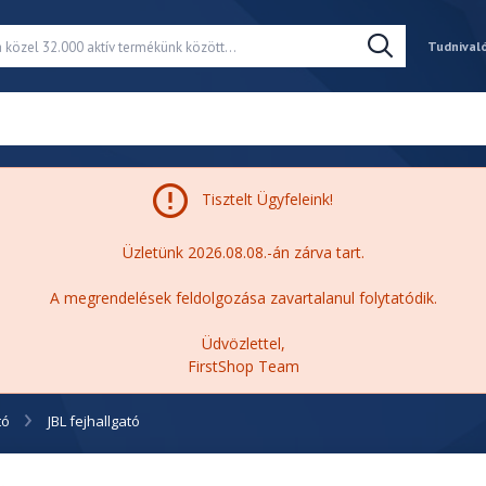
Tudnival
Tisztelt Ügyfeleink!
Üzletünk 2026.08.08.-án zárva tart.
A megrendelések feldolgozása zavartalanul folytatódik.
Üdvözlettel,
FirstShop Team
tó
JBL fejhallgató