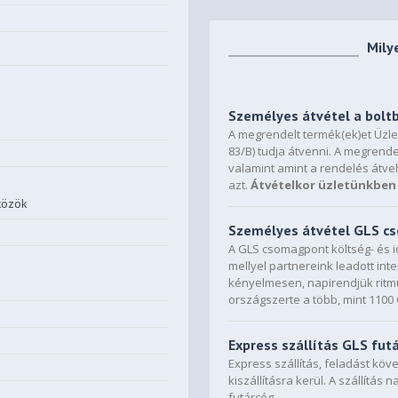
Mily
Személyes átvétel a bolt
A megrendelt termék(ek)et Üzl
83/B) tudja átvenni. A megrende
valamint amint a rendelés átve
azt.
Átvételkor üzletünkben 
közök
Személyes átvétel GLS 
A GLS csomagpont költség- és i
mellyel partnereink leadott in
kényelmesen, napirendjük ritmu
országszerte a több, mint 110
Express szállítás GLS fut
Express szállítás, feladást kö
kiszállításra kerül. A szállítás 
futárcég.