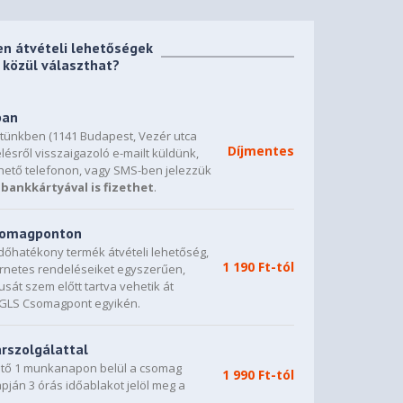
en átvételi lehetőségek
közül választhat?
ban
etünkben (1141 Budapest, Vezér utca
Díjmentes
lésről visszaigazoló e-mailt küldünk,
hető telefonon, vagy SMS-ben jelezzük
bankkártyával is fizethet
.
csomagponton
dőhatékony termék átvételi lehetőség,
1 190 Ft-tól
ternetes rendeléseiket egyszerűen,
sát szem előtt tartva vehetik át
0 GLS Csomagpont egyikén.
árszolgálattal
vető 1 munkanapon belül a csomag
1 990 Ft-tól
napján 3 órás időablakot jelöl meg a