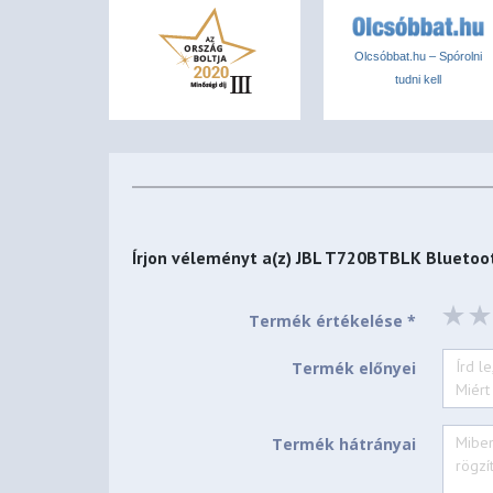
JBL Pure Bass Sound
Vezeték nélküli Bluetooth 5.3 technológia
Olcsóbbat.hu – Spórolni
tudni kell
Akár 76 órás akkumulátor-üzemidő
Hívások Voice Aware funkcióval
Könnyű, kényelmes, összecsukható kivitel
Levehető audio kábel
Írjon véleményt a(z)
JBL T720BTBLK Bluetoot
Termék értékelése *
Termék előnyei
Termék hátrányai