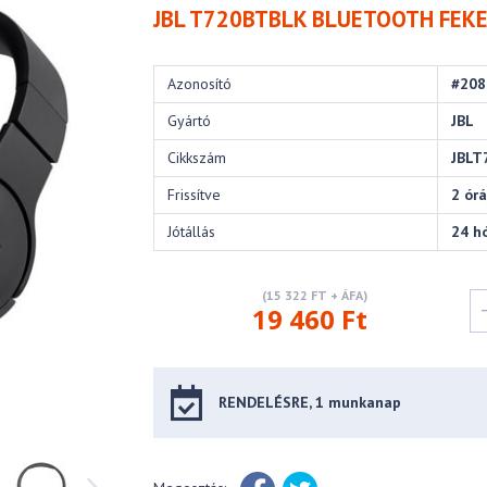
JBL T720BTBLK BLUETOOTH FEK
Azonosító
#208
Gyártó
JBL
Cikkszám
JBLT
Frissítve
2 órá
Jótállás
24 h
(15 322 FT + ÁFA)
19 460 Ft
RENDELÉSRE, 1 munkanap