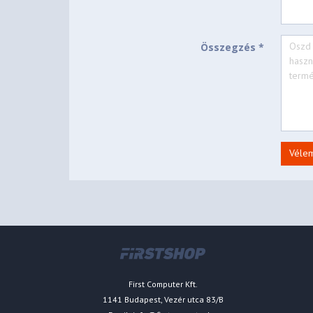
Összegzés *
Véle
First Computer Kft.
1141 Budapest, Vezér utca 83/B