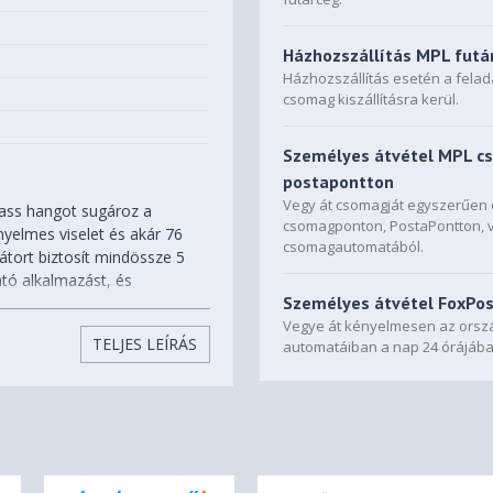
Házhozszállítás MPL futá
Házhozszállítás esetén a fela
csomag kiszállításra kerül.
Személyes átvétel MPL c
postapontton
Vegy át csomagját egyszerűe
Bass hangot sugároz a
csomagponton, PostaPontton, 
yelmes viselet és akár 76
csomagautomatából.
látort biztosít mindössze 5
gató alkalmazást, és
Személyes átvétel FoxPo
ítségével. Kezeld a
Vegye át kényelmesen az orszá
 a kényelmes gombvezérlésnek
TELJES LEÍRÁS
automatáiban a nap 24 órájába
eót nézel egy másik
lt a telefonodra, így
yelmes még órákig tartó
szehajtható, így bárhová