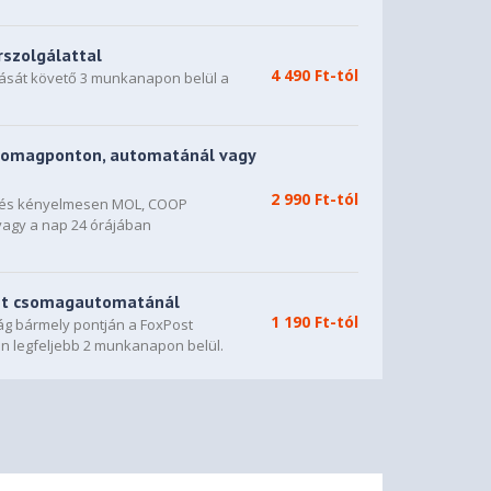
rszolgálattal
4 490 Ft-tól
dását követő 3 munkanapon belül a
somagponton, automatánál vagy
2 990 Ft-tól
n és kényelmesen MOL, COOP
vagy a nap 24 órájában
st csomagautomatánál
1 190 Ft-tól
g bármely pontján a FoxPost
n legfeljebb 2 munkanapon belül.