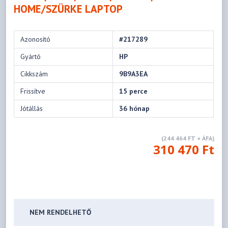
HOME/SZÜRKE LAPTOP
Azonosító
#217289
Gyártó
HP
Cikkszám
9B9A3EA
Frissítve
15 perce
Jótállás
36 hónap
(244 464 FT + ÁFA)
310 470 Ft
NEM RENDELHETŐ