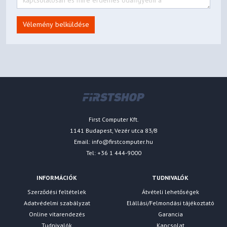
Vélemény belküldése
First Computer Kft.
1141 Budapest, Vezér utca 83/B
Email:
info@firstcomputer.hu
Tel: +36 1 444-9000
INFORMÁCIÓK
TUDNIVALÓK
Szerződési feltételek
Átvételi lehetőségek
Adatvédelmi szabályzat
Elállási/Felmondási tájékoztató
Online vitarendezés
Garancia
Tudnivalók
Kapcsolat