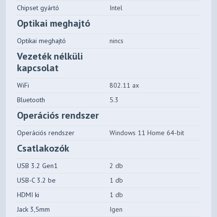
Chipset gyártó
Intel
Optikai meghajtó
Optikai meghajtó
nincs
Vezeték nélküli
kapcsolat
WiFi
802.11 ax
Bluetooth
5.3
Operációs rendszer
Operációs rendszer
Windows 11 Home 64-bit
Csatlakozók
USB 3.2 Gen1
2 db
USB-C 3.2 be
1 db
HDMI ki
1 db
Jack 3,5mm
Igen