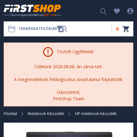
0
TERMÉKKATEGÓRIÁK
Tisztelt Ügyfeleink!
Üzletünk 2026.08.08.-án zárva tart.
A megrendelések feldolgozása zavartalanul folytatódik.
Üdvözlettel,
FirstShop Team
Főoldal
Notebook Készülék
HP notebook készülék