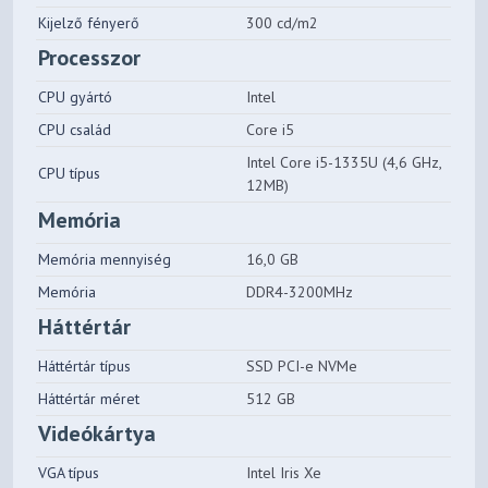
Kijelző fényerő
300 cd/m2
Processzor
CPU gyártó
Intel
CPU család
Core i5
Intel Core i5-1335U (4,6 GHz,
CPU típus
12MB)
Memória
Memória mennyiség
16,0 GB
Memória
DDR4-3200MHz
Háttértár
Háttértár típus
SSD PCI-e NVMe
Háttértár méret
512 GB
Videókártya
VGA típus
Intel Iris Xe