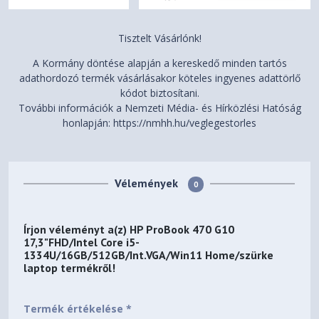
Tisztelt Vásárlónk!
A Kormány döntése alapján a kereskedő minden tartós
adathordozó termék vásárlásakor köteles ingyenes adattörlő
kódot biztosítani.
További információk a Nemzeti Média- és Hírközlési Hatóság
honlapján: https://nmhh.hu/veglegestorles
Vélemények
0
Írjon véleményt a(z)
HP ProBook 470 G10
17,3"FHD/Intel Core i5-
1334U/16GB/512GB/Int.VGA/Win11 Home/szürke
laptop
termékről!
Termék értékelése *