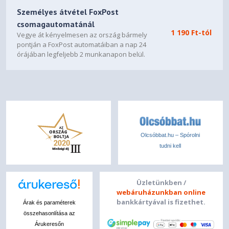
Személyes átvétel FoxPost
csomagautomatánál
1 190 Ft-tól
Vegye át kényelmesen az ország bármely
pontján a FoxPost automatáiban a nap 24
órájában legfeljebb 2 munkanapon belül.
Olcsóbbat.hu – Spórolni
tudni kell
Üzletünkben /
webáruházunkban online
bankkártyával is fizethet.
Árak és paraméterek
összehasonlítása az
Árukeresőn