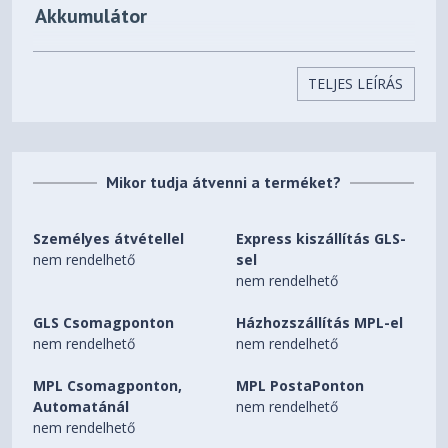
Akkumulátor
Technológia
Li-ion
Tárolt energia
41 wattóra
TELJES LEÍRÁS
Cellák száma
3
Töltő teljesítmény
45 watt
Fizikai jellemzők
Mikor tudja átvenni a terméket?
Alap szín
Szürke
Személyes átvétellel
Express kiszállítás GLS-
Szélesség (max.)
400,7 mm
nem rendelhető
sel
Magasság (max.)
19,9 mm
nem rendelhető
Mélység (max.)
257,8 mm
GLS Csomagponton
Házhozszállítás MPL-el
Nettó súly
2,08 kg
nem rendelhető
nem rendelhető
Audió
MPL Csomagponton,
MPL PostaPonton
Hangszóró
Sztereó
Automatánál
nem rendelhető
nem rendelhető
Mikrofon
Igen