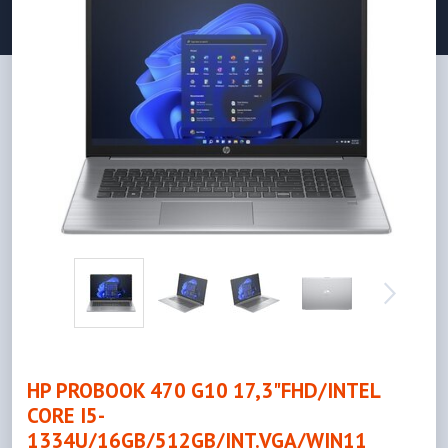
HP PROBOOK 470 G10 17,3"FHD/INTEL
CORE I5-
1334U/16GB/512GB/INT.VGA/WIN11