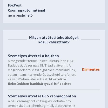
Egyéb adatok
FoxPost
Csomagautomatánál
Billentyűzet
Magyar
nem rendelhető
Egyéb funkciók
Billentyűzet világítás
Igen
Numerikus billentyűzet
Igen
Milyen átvételi lehetőségek
közül választhat?
Személyes átvétel a boltban
A megrendelt termék(ek)et Üzletünkben (1141
Budapest, Vezér utca 83/B) tudja átvenni. A
Díjmentes
megrendelésről visszaigazoló e-mailt küldünk,
valamint amint a rendelés átvehető telefonon,
vagy SMS-ben jelezzük azt.
Átvételkor
üzletünkben bankkártyával is fizethet
.
Személyes átvétel GLS csomagponton
A GLS csomagpont költség- és időhatékony
termék átvételi lehetőség, mellyel partnereink