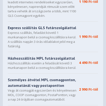
1 190 Ft-tól
leadott internetes rendeléseiket egyszerűen,
kényelmesen, napirendjük ritmusát szem előtt
tartva vehetik át országszerte a több, mint 1100
GLS Csomagpont egyikén.
Express szállítás GLS futárszolgálattal
Express szállítás, feladást követő 1
1 990 Ft-tól
munkanapon belül a csomag kiszállításra kerül.
A szállítás napján 3 órás időablakot jelöl meg a
futárcég.
Házhozszállítás MPL futárszolgálattal
4 490 Ft-tól
Házhozszállítás esetén a feladását követő 3
munkanapon belül a csomag kiszállításra kerül.
Személyes átvétel MPL csomagponton,
automatánál vagy postapontton
2 990 Ft-tól
Vegy át csomagját egyszerűen és kényelmesen
MOL, COOP csomagponton, PostaPontton, vagy
a nap 24 órájában csomagautomatából.