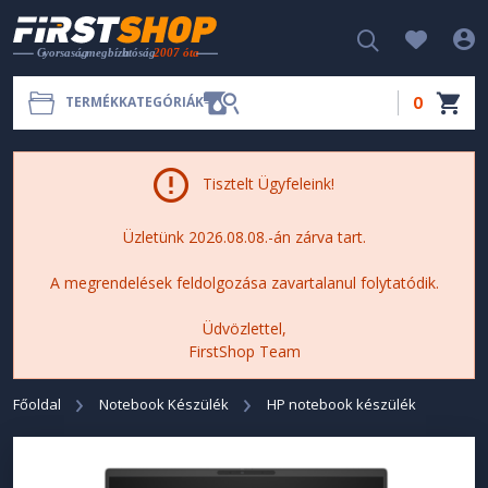
0
TERMÉKKATEGÓRIÁK
Tisztelt Ügyfeleink!
Üzletünk 2026.08.08.-án zárva tart.
A megrendelések feldolgozása zavartalanul folytatódik.
Üdvözlettel,
FirstShop Team
Főoldal
Notebook Készülék
HP notebook készülék