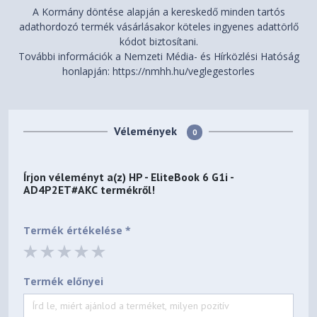
használja a HP Care Pack
A Kormány döntése alapján a kereskedő minden tartós
szolgáltatásokat kereső
adathordozó termék vásárlásakor köteles ingyenes adattörlő
eszközt a következő
kódot biztosítani.
webhelyen:
http://www.hp.com
További információk a Nemzeti Média- és Hírközlési Hatóság
/go/cpc
.
honlapján: https://nmhh.hu/veglegestorles
HP 3 éves következő
munkanapi helyszíni
Vélemények
hardvertámogatás
0
noteszgépekhez. Használati
feltételek:
https://h20195.www
Támogatási szolgáltatás jár
2.hp.com/v2/GetPDF.aspx/4AA
Írjon véleményt a(z)
HP - EliteBook 6 G1i -
hozzá
AD4P2ET#AKC
termékről!
5-
6385HUE
&
https://www8.hp.c
om/h20195/v2/getpdf.aspx/4
Termék értékelése *
AA5-7123HUE.pdf
Termék előnyei