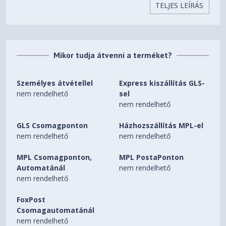
1200), IPS, anti-glare, 300 nits,
Kijelző
TELJES LEÍRÁS
4
5
6
7
62.5% sRGB
40,6 cm (16 hüvelyk)
képátlójú, WUXGA (1920 x
Mikor tudja átvenni a terméket?
1200), IPS, csillogásmentes,
Kijelző
300 nit fényerő,
4
5
6
7
62,5% sRGB
Személyes átvétellel
Express kiszállítás GLS-
nem rendelhető
sel
Nem
Érintőképernyő
nem rendelhető
62.5% sRGB
Színskála
GLS Csomagponton
Házhozszállítás MPL-el
nem rendelhető
nem rendelhető
300 nit
Fényerő
MPL Csomagponton,
MPL PostaPonton
35,94 x 25,1 x 1,7 cm (hátul);
Automatánál
nem rendelhető
35,94 x 25,1 x 1,09 cm
nem rendelhető
(előlap) (Az elülső magasság
mérése az elülső szél
FoxPost
közelében történik, ahol a ház
Csomagautomatánál
Minimális méretek (sz x h x m)
ferde alsó burkolata kezdődik.
nem rendelhető