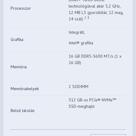
technológiával akár 5,2 GHz,
Processzor
12 MB L3 gyorsítótár, 12 mag,
2
3
14 szál)
Integrált,
Grafika
Intel® grafika
16 GB DDR5-5600 MT/s (1 x
16 GB)
Memória
2 SODIMM
Memóriahelyek
512 GB-os PCIe® NVMe™
SSD-meghajtó
Belső tárolás
16" diagonal, WUXGA (1920 x