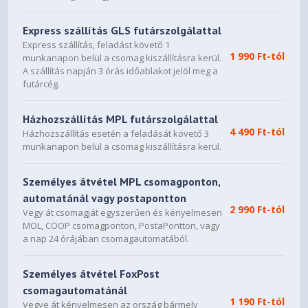
Bluetooth® 5.4 vezeték nélküli
Vezeték nélküli
kártya, nem vPro®
Express szállítás GLS futárszolgálattal
Express szállítás, feladást követő 1
Halszürke alumínium
Termékszín
1 990 Ft-tól
munkanapon belül a csomag kiszállításra kerül.
A szállítás napján 3 órás időablakot jelöl meg a
Cseppálló, háttér-világításos
futárcég.
billentyűzet numerikus
Billentyűzet
billentyűzettel
Házhozszállítás MPL futárszolgálattal
4 490 Ft-tól
Házhozszállítás esetén a feladását követő 3
5 MP-es infravörös kamera
Kamera
munkanapon belül a csomag kiszállításra kerül.
Poly Studio hangrendszer,
Személyes átvétel MPL csomagponton,
dupla sztereó hangszóró,
Hang
beépített kétcsatornás
automatánál vagy postapontton
2 990 Ft-tól
mikrofonok
Vegy át csomagját egyszerűen és kényelmesen
MOL, COOP csomagponton, PostaPontton, vagy
a nap 24 órájában csomagautomatából.
Clickpad a multi-touch
Mutatóeszköz
kézmozdulatok támogatásával
Személyes átvétel FoxPost
1 HDMI 2.1; 1 kombinált
csomagautomatánál
sztereó fejhallgató- és
1 190 Ft-tól
Vegye át kényelmesen az ország bármely