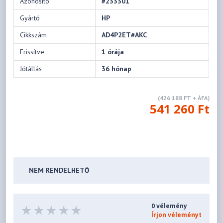
Azonosító
#233301
Gyártó
HP
Cikkszám
AD4P2ET#AKC
Frissítve
1 órája
Jótállás
36 hónap
(426 188 FT + ÁFA)
541 260 Ft
NEM RENDELHETŐ
0 vélemény
Írjon véleményt