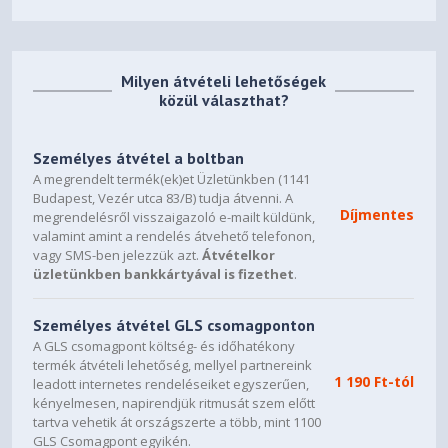
A hátsó magasság mérése a
hátsó szél közelében történik,
ahol a ház ferde alsó
burkolata végződik.)
Milyen átvételi lehetőségek
közül választhat?
Kezdő tömeg: 1,75 kg (A
tömeg a konfigurációtól
Tömeg
függően változik. Nem
Személyes átvétel a boltban
tartalmazza a tápegységet.)
A megrendelt termék(ek)et Üzletünkben (1141
Budapest, Vezér utca 83/B) tudja átvenni. A
Díjmentes
megrendelésről visszaigazoló e-mailt küldünk,
HP Long Life 3 cellás, 56 Wh-s
Akkumulátor típusa
valamint amint a rendelés átvehető telefonon,
lítiumion-polimer
vagy SMS-ben jelezzük azt.
Átvételkor
üzletünkben bankkártyával is fizethet
.
(Az akkumulátor belső
összetevő, ezért az ügyfél
Személyes átvétel GLS csomagponton
nem cserélheti ki. A jótállás
Akkumulátor üzemideje
A GLS csomagpont költség- és időhatékony
alapján szervizelhető.
termék átvételi lehetőség, mellyel partnereink
Gyorstöltés 30 perc alatt 50%-
1 190 Ft-tól
leadott internetes rendeléseiket egyszerűen,
ra.)
kényelmesen, napirendjük ritmusát szem előtt
tartva vehetik át országszerte a több, mint 1100
Intel® Wi-Fi 7 BE201 (2x2) és
GLS Csomagpont egyikén.