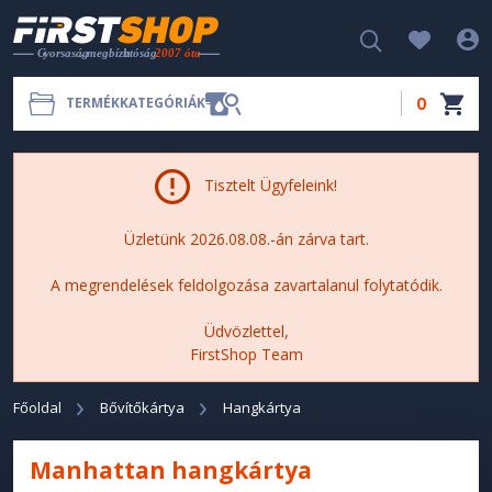
0
TERMÉKKATEGÓRIÁK
Tisztelt Ügyfeleink!
Üzletünk 2026.08.08.-án zárva tart.
A megrendelések feldolgozása zavartalanul folytatódik.
Üdvözlettel,
FirstShop Team
Főoldal
Bővítőkártya
Hangkártya
Manhattan hangkártya