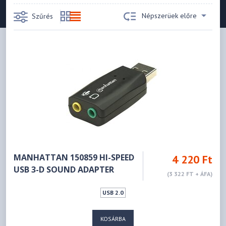
Népszerüek előre
Szűrés
MANHATTAN 150859 HI-SPEED
4 220 Ft
USB 3-D SOUND ADAPTER
(3 322 FT + ÁFA)
USB 2.0
KOSÁRBA