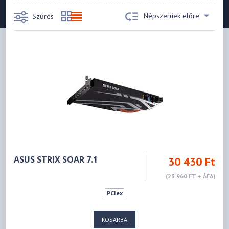
Népszerüek előre
Szűrés
ASUS STRIX SOAR 7.1
30 430 Ft
(23 960 FT + ÁFA)
PCIex
KOSÁRBA