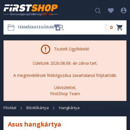
0
TERMÉKKATEGÓRIÁK
Tisztelt Ügyfeleink!
Üzletünk 2026.08.08.-án zárva tart.
A megrendelések feldolgozása zavartalanul folytatódik.
Üdvözlettel,
FirstShop Team
Főoldal
Bővítőkártya
Hangkártya
Asus hangkártya