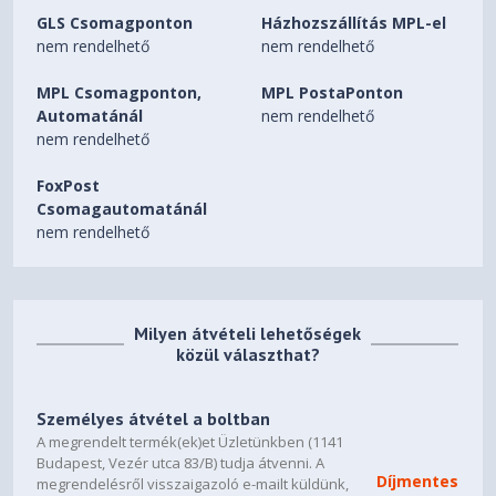
GLS Csomagponton
Házhozszállítás MPL-el
nem rendelhető
nem rendelhető
MPL Csomagponton,
MPL PostaPonton
Automatánál
nem rendelhető
nem rendelhető
FoxPost
Csomagautomatánál
nem rendelhető
Milyen átvételi lehetőségek
közül választhat?
Személyes átvétel a boltban
A megrendelt termék(ek)et Üzletünkben (1141
Budapest, Vezér utca 83/B) tudja átvenni. A
Díjmentes
megrendelésről visszaigazoló e-mailt küldünk,