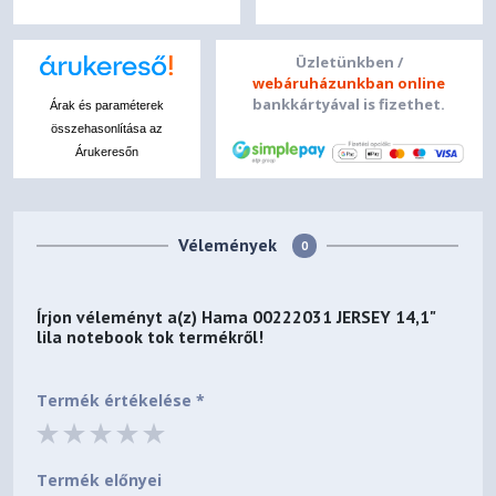
Üzletünkben /
webáruházunkban online
bankkártyával is fizethet.
Árak és paraméterek
összehasonlítása az
Árukeresőn
Vélemények
0
Írjon véleményt a(z)
Hama 00222031 JERSEY 14,1"
lila notebook tok
termékről!
Termék értékelése *
Termék előnyei