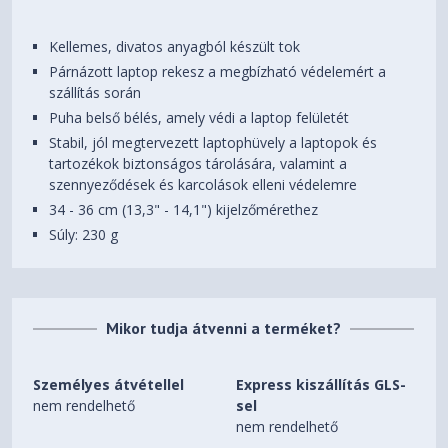
Kellemes, divatos anyagból készült tok
Párnázott laptop rekesz a megbízható védelemért a
szállítás során
Puha belső bélés, amely védi a laptop felületét
Stabil, jól megtervezett laptophüvely a laptopok és
tartozékok biztonságos tárolására, valamint a
szennyeződések és karcolások elleni védelemre
34 - 36 cm (13,3" - 14,1") kijelzőmérethez
Súly: 230 g
Mikor tudja átvenni a terméket?
Személyes átvétellel
Express kiszállítás GLS-
nem rendelhető
sel
nem rendelhető