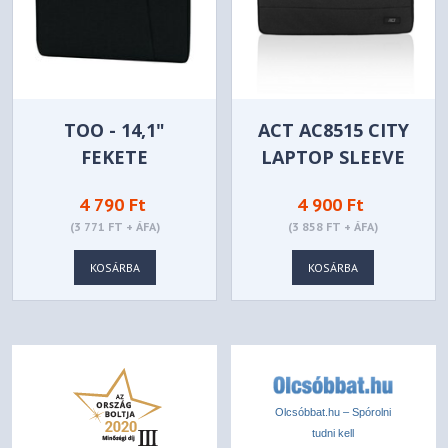
TOO - 14,1"
ACT AC8515 CITY
FEKETE
LAPTOP SLEEVE
NOTEBOOK TOK
14,1" BLACK
4 790 Ft
4 900 Ft
(3 771 FT + ÁFA)
(3 858 FT + ÁFA)
KOSÁRBA
KOSÁRBA
Olcsóbbat.hu – Spórolni
tudni kell