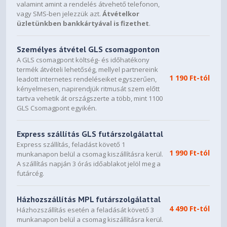
valamint amint a rendelés átvehető telefonon,
vagy SMS-ben jelezzük azt.
Átvételkor
üzletünkben bankkártyával is fizethet
.
Személyes átvétel GLS csomagponton
A GLS csomagpont költség- és időhatékony
termék átvételi lehetőség, mellyel partnereink
1 190 Ft-tól
leadott internetes rendeléseiket egyszerűen,
kényelmesen, napirendjük ritmusát szem előtt
tartva vehetik át országszerte a több, mint 1100
GLS Csomagpont egyikén.
Express szállítás GLS futárszolgálattal
Express szállítás, feladást követő 1
1 990 Ft-tól
munkanapon belül a csomag kiszállításra kerül.
A szállítás napján 3 órás időablakot jelöl meg a
futárcég.
Házhozszállítás MPL futárszolgálattal
4 490 Ft-tól
Házhozszállítás esetén a feladását követő 3
munkanapon belül a csomag kiszállításra kerül.