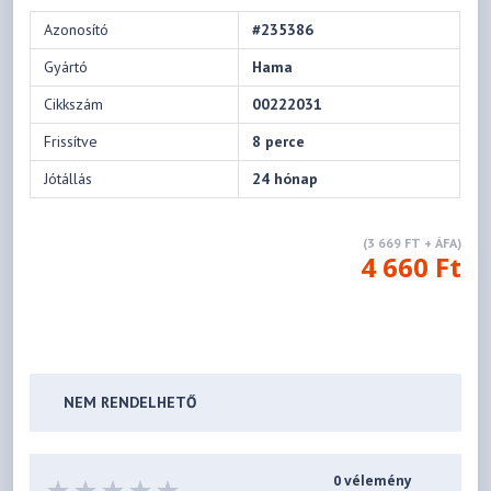
Azonosító
#235386
Gyártó
Hama
Cikkszám
00222031
Frissítve
8 perce
Jótállás
24 hónap
(3 669 FT + ÁFA)
4 660 Ft
NEM RENDELHETŐ
0 vélemény