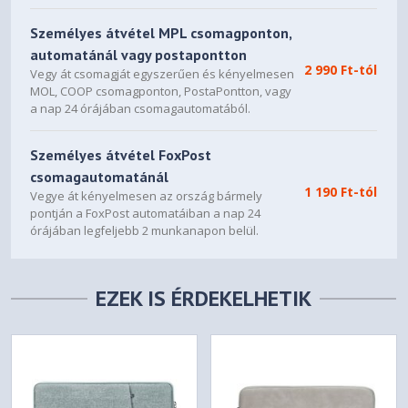
Személyes átvétel MPL csomagponton,
automatánál vagy postapontton
2 990 Ft-tól
Vegy át csomagját egyszerűen és kényelmesen
MOL, COOP csomagponton, PostaPontton, vagy
a nap 24 órájában csomagautomatából.
Személyes átvétel FoxPost
csomagautomatánál
1 190 Ft-tól
Vegye át kényelmesen az ország bármely
pontján a FoxPost automatáiban a nap 24
órájában legfeljebb 2 munkanapon belül.
EZEK IS ÉRDEKELHETIK