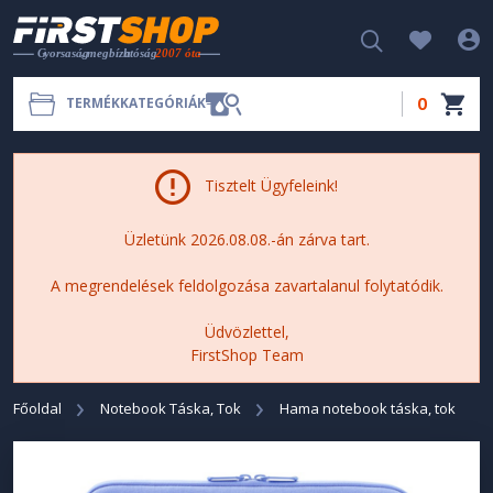
0
TERMÉKKATEGÓRIÁK
Tisztelt Ügyfeleink!
Üzletünk 2026.08.08.-án zárva tart.
A megrendelések feldolgozása zavartalanul folytatódik.
Üdvözlettel,
FirstShop Team
Főoldal
Notebook Táska, Tok
Hama notebook táska, tok