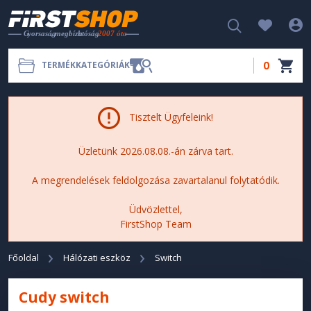
0
TERMÉKKATEGÓRIÁK
Tisztelt Ügyfeleink!
Üzletünk 2026.08.08.-án zárva tart.
A megrendelések feldolgozása zavartalanul folytatódik.
Üdvözlettel,
FirstShop Team
Főoldal
Hálózati eszköz
Switch
Cudy switch