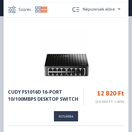
Népszerüek előre
Szűrés
CUDY FS1016D 16-PORT
12 820 Ft
10/100MBPS DESKTOP SWITCH
(10 094 FT + ÁFA)
KOSÁRBA