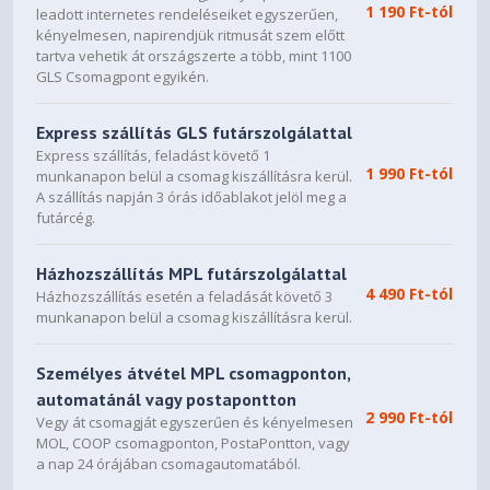
1 190 Ft-tól
leadott internetes rendeléseiket egyszerűen,
* The entire materials provided herein are for reference
kényelmesen, napirendjük ritmusát szem előtt
only. GIGABYTE reserves the right to modify or revise the
tartva vehetik át országszerte a több, mint 1100
content at anytime without prior notice.
GLS Csomagpont egyikén.
* Advertised performance is based on maximum
theoretical interface values from respective Chipset
Express szállítás GLS futárszolgálattal
vendors or organization who defined the interface
Express szállítás, feladást követő 1
specification. Actual performance may vary by system
1 990 Ft-tól
munkanapon belül a csomag kiszállításra kerül.
configuration.
A szállítás napján 3 órás időablakot jelöl meg a
* All trademarks and logos are the properties of their
futárcég.
respective holders.
* Due to standard PC architecture, a certain amount of
memory is reserved for system usage and therefore the
Házhozszállítás MPL futárszolgálattal
4 490 Ft-tól
actual memory size is less than the stated amount.
Házhozszállítás esetén a feladását követő 3
munkanapon belül a csomag kiszállításra kerül.
Személyes átvétel MPL csomagponton,
automatánál vagy postapontton
2 990 Ft-tól
Vegy át csomagját egyszerűen és kényelmesen
MOL, COOP csomagponton, PostaPontton, vagy
a nap 24 órájában csomagautomatából.