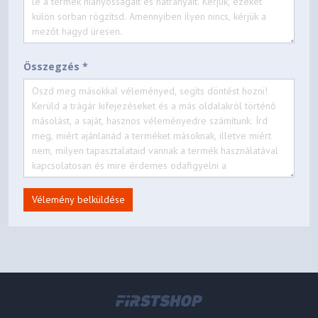
Összegzés *
Vélemény belküldése