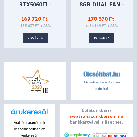
RTX5060TI -
8GB DUAL FAN -
GHOST 8GB OC -
VCG5060T8DFXPB1
169 720 Ft
170 370 Ft
NE7506TT19P1-
(133 637 FT + ÁFA)
(134 149 FT + ÁFA)
GB2062B
KOSÁRBA
KOSÁRBA
Olcsóbbat.hu – Spórolni
tudni kell
Üzletünkben /
webáruházunkban online
bankkártyával is fizethet.
Árak és paraméterek
összehasonlítása az
Árukeresőn