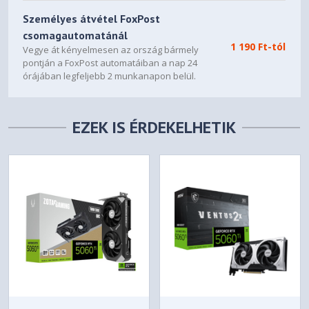
Személyes átvétel FoxPost
csomagautomatánál
1 190 Ft-tól
Vegye át kényelmesen az ország bármely
pontján a FoxPost automatáiban a nap 24
órájában legfeljebb 2 munkanapon belül.
EZEK IS ÉRDEKELHETIK