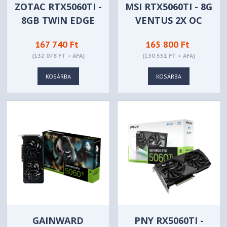
ZOTAC RTX5060TI -
MSI RTX5060TI - 8G
8GB TWIN EDGE
VENTUS 2X OC
OC - ZT-B50610H-
PLUS
167 740 Ft
165 800 Ft
10M
(132 078 FT + ÁFA)
(130 551 FT + ÁFA)
KOSÁRBA
KOSÁRBA
GAINWARD
PNY RX5060TI -