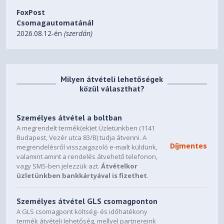
4.6
FoxPost
Recommended PSU
Csomagautomatánál
2026.08.12-én
(szerdán)
650W
Power Connectors
8 Pin*1
Milyen átvételi lehetőségek
közül választhat?
Output
DisplayPort 2.1b *3
Személyes átvétel a boltban
HDMI 2.1b *1
A megrendelt termék(ek)et Üzletünkben (1141
Budapest, Vezér utca 83/B) tudja átvenni. A
Accessories
Díjmentes
megrendelésről visszaigazoló e-mailt küldünk,
valamint amint a rendelés átvehető telefonon,
Quick guide
vagy SMS-ben jelezzük azt.
Átvételkor
üzletünkben bankkártyával is fizethet
.
* The terms HDMI, HDMI High-Definition Multimedia
Személyes átvétel GLS csomagponton
Interface, HDMI Trade dress and the HDMI Logos are
trademarks or registered trademarks of HDMI Licensing
A GLS csomagpont költség- és időhatékony
termék átvételi lehetőség, mellyel partnereink
Administrator, Inc.