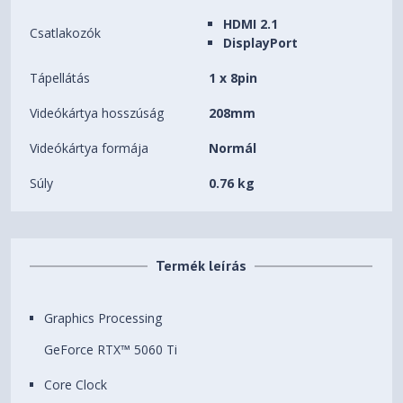
HDMI 2.1
Csatlakozók
DisplayPort
Tápellátás
1 x 8pin
Videókártya hosszúság
208mm
Videókártya formája
Normál
Súly
0.76 kg
Termék leírás
Graphics Processing
GeForce RTX™ 5060 Ti
Core Clock