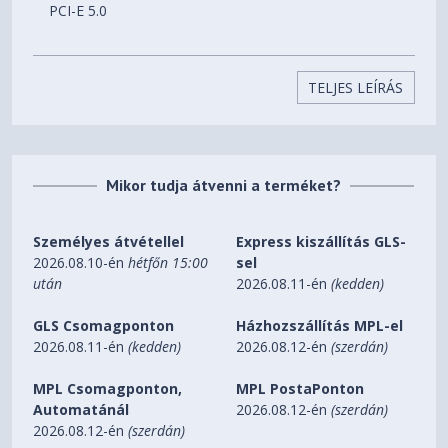
PCI-E 5.0
Digital max resolution
7680x4320
TELJES LEÍRÁS
Multi-view
4
Mikor tudja átvenni a terméket?
Card size
L=208 W=120 H=40 mm
Személyes átvétellel
Express kiszállítás GLS-
2026.08.10-én
hétfőn 15:00
sel
PCB Form
után
2026.08.11-én
(kedden)
ATX
GLS Csomagponton
Házhozszállítás MPL-el
DirectX
2026.08.11-én
(kedden)
2026.08.12-én
(szerdán)
DirectX 12 API
MPL Csomagponton,
MPL PostaPonton
Automatánál
2026.08.12-én
(szerdán)
OpenGL
2026.08.12-én
(szerdán)