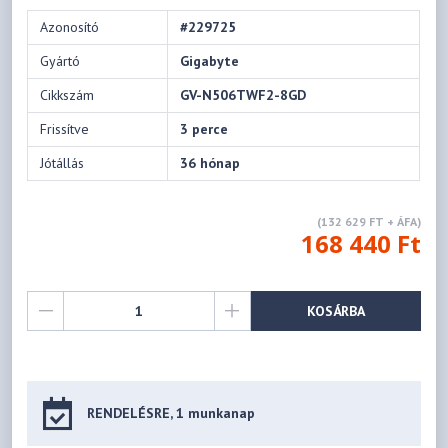
Azonosító
#229725
Gyártó
Gigabyte
Cikkszám
GV-N506TWF2-8GD
Frissítve
3 perce
Jótállás
36 hónap
(132 629 FT + ÁFA)
168 440 Ft
KOSÁRBA
RENDELÉSRE, 1 munkanap