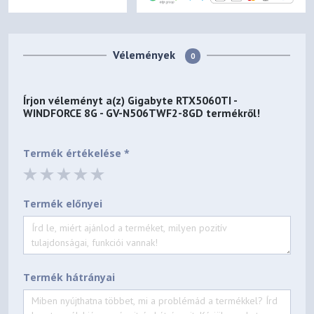
Vélemények
0
Írjon véleményt a(z)
Gigabyte RTX5060TI -
WINDFORCE 8G - GV-N506TWF2-8GD
termékről!
Termék értékelése *
Termék előnyei
Termék hátrányai