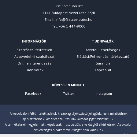
First Computer Kft.
1141 Budapest, Vezér utca 83/B
Email:
info@firstcomputer.hu
Tel: +36 1 444-9000
INFORMÁCIÓK
TUDNIVALÓK
Szerződési feltételek
Átvételi lehetőségek
Adatvédelmi szabályzat
Elállási/Felmondási tájékoztató
Online vitarendezés
Garancia
Tudnivalók
Kapcsolat
KÖVESSEN MINKET
Facebook
Twitter
Instagram
A weboldalon feltüntetett adatok kizárólag tájékoztató jellegűek, nem minősülnek
ajánlattételnek. Az ár és szállítási idő változás jogát fenntartjuk!
A termékeknél megjelenített képek csak illusztrációk, a valóságtól eltérhetnek. Az oldalon
lévő esetleges hibákért felelősséget nem vállalunk.
Eltérés esetén a gyártó által megadott paraméterek érvényesek! Bruttó árainkat 27% ÁFÁ-val