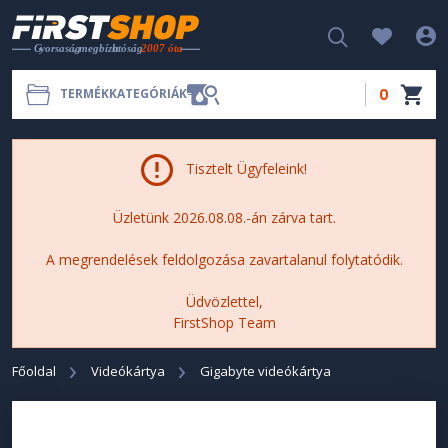
0
TERMÉKKATEGÓRIÁK
Tisztelt Ügyfeleink!
Üzletünk 2026.08.08.-án zárva tart.
A megrendelések feldolgozása zavartalanul folytatódik.
Üdvözlettel,
FirstShop Team
Főoldal
Videókártya
Gigabyte videókártya