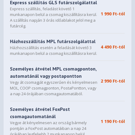
Express szállítás GLS futárszolgálattal
Express szállítás, feladást követő 1
1 990 Ft-tól
munkanapon belül a csomag kiszállításra kerül.
A szállítás napján 3 órás időablakot jelöl meg a
futárcég.
Házhozszállítás MPL futárszolgálattal
4 490 Ft-tól
Házhozszállítás esetén a feladását követő 3
munkanapon belül a csomag kiszállításra kerül.
Személyes átvétel MPL csomagponton,
automatánál vagy postapontton
2 990 Ft-tól
Vegy át csomagját egyszerűen és kényelmesen
MOL, COOP csomagponton, PostaPontton, vagy
a nap 24 órájában csomagautomatából.
Személyes átvétel FoxPost
csomagautomatánál
1 190 Ft-tól
Vegye át kényelmesen az ország bármely
pontján a FoxPost automatáiban a nap 24
órájában legfeljebb 2 munkanapon belül.