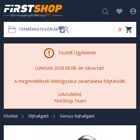
0
TERMÉKKATEGÓRIÁK
Tisztelt Ügyfeleink!
Üzletünk 2026.08.08.-án zárva tart.
A megrendelések feldolgozása zavartalanul folytatódik.
Üdvözlettel,
FirstShop Team
Főoldal
FEJhallgató
Genius fejhallgató