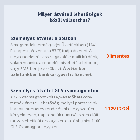
Milyen átvételi lehetőségek
közül választhat?
Személyes átvétel a boltban
A megrendelt termék(ek)et Üzletünkben (1141
Budapest, Vezér utca 83/B) tudja átvenni. A
Díjmentes
megrendelésről visszaigazoló e-mailt küldünk,
valamint amint a rendelés átvehető telefonon,
vagy SMS-ben jelezzük azt.
Átvételkor
üzletünkben bankkártyával is fizethet
.
Személyes átvétel GLS csomagponton
A GLS csomagpont költség- és időhatékony
termék átvételi lehetőség, mellyel partnereink
1 190 Ft-tól
leadott internetes rendeléseiket egyszerűen,
kényelmesen, napirendjük ritmusát szem előtt
tartva vehetik át országszerte a több, mint 1100
GLS Csomagpont egyikén.