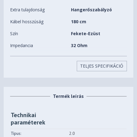
Extra tulajdonság
Hangerőszabályzó
Kábel hosszúság
180 cm
Szín
Fekete-Ezüst
Impedancia
32 Ohm
Érzékenység
N/A
TELJES SPECIFIKÁCIÓ
Kialakítás
Zárt rendszerű
Forma
Fej tetőre/feletti
Termék leírás
Technikai
paraméterek
Típus:
2.0