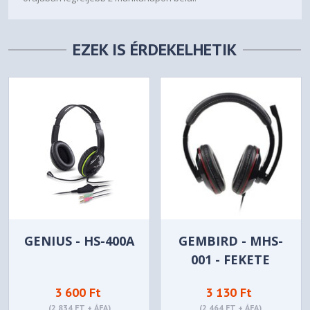
EZEK IS ÉRDEKELHETIK
GENIUS - HS-400A
GEMBIRD - MHS-
001 - FEKETE
3 600 Ft
3 130 Ft
(2 834 FT + ÁFA)
(2 464 FT + ÁFA)