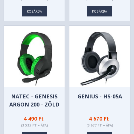
KOSÁRBA
KOSÁRBA
NATEC - GENESIS
GENIUS - HS-05A
ARGON 200 - ZÖLD
4 490 Ft
4 670 Ft
(3 535 FT + ÁFA)
(3 677 FT + ÁFA)