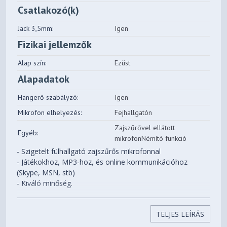
Csatlakozó(k)
Jack 3,5mm:
Igen
Fizikai jellemzők
Alap szín:
Ezüst
Alapadatok
Hangerő szabályzó:
Igen
Mikrofon elhelyezés:
Fejhallgatón
Zajszűrővel ellátott
Egyéb:
mikrofonNémító funkció
- Szigetelt fülhallgató zajszűrős mikrofonnal
- Játékokhoz, MP3-hoz, és online kommunikációhoz
(Skype, MSN, stb)
- Kiváló minőség.
- Zajszűrővel ellátott mikrofon
- Kristálytiszta hangzás
TELJES LEÍRÁS
- MUTE
- hangerőszabályozó