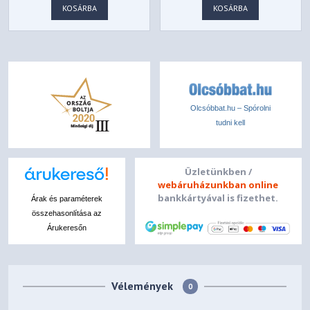
KOSÁRBA
KOSÁRBA
Olcsóbbat.hu – Spórolni
tudni kell
Üzletünkben /
webáruházunkban online
bankkártyával is fizethet.
Árak és paraméterek
összehasonlítása az
Árukeresőn
Vélemények
0