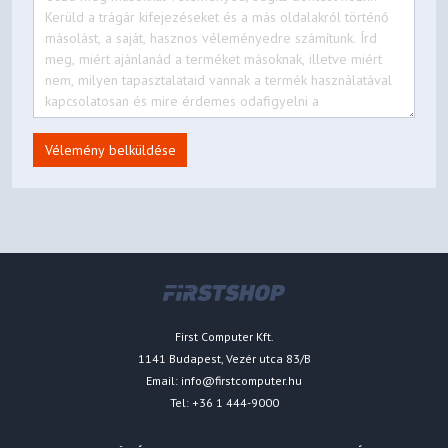
Vélemény belküldése
First Computer Kft.
1141 Budapest, Vezér utca 83/B
Email:
info@firstcomputer.hu
Tel: +36 1 444-9000