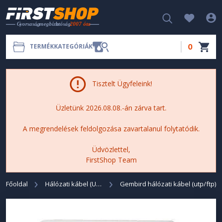
0
TERMÉKKATEGÓRIÁK
Tisztelt Ügyfeleink!
Üzletünk 2026.08.08.-án zárva tart.
A megrendelések feldolgozása zavartalanul folytatódik.
Üdvözlettel,
FirstShop Team
Főoldal
Hálózati kábel (UTP/FTP)
Gembird hálózati kábel (utp/ftp)