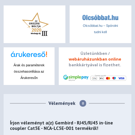
Olcsóbbat.hu – Spórolni
tudni kell
Üzletünkben /
webáruházunkban online
bankkártyával is fizethet.
Árak és paraméterek
összehasonlítása az
Árukeresőn
Vélemények
0
Írjon véleményt a(z)
Gembird - RJ45/RJ45 in-line
coupler Cat5E - NCA-LC5E-001
termékről!