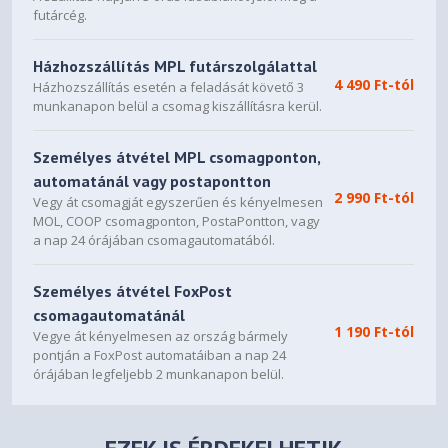
futárcég.
Házhozszállítás MPL futárszolgálattal
4 490 Ft-tól
Házhozszállítás esetén a feladását követő 3
munkanapon belül a csomag kiszállításra kerül.
Személyes átvétel MPL csomagponton,
automatánál vagy postapontton
2 990 Ft-tól
Vegy át csomagját egyszerűen és kényelmesen
MOL, COOP csomagponton, PostaPontton, vagy
a nap 24 órájában csomagautomatából.
Személyes átvétel FoxPost
csomagautomatánál
1 190 Ft-tól
Vegye át kényelmesen az ország bármely
pontján a FoxPost automatáiban a nap 24
órájában legfeljebb 2 munkanapon belül.