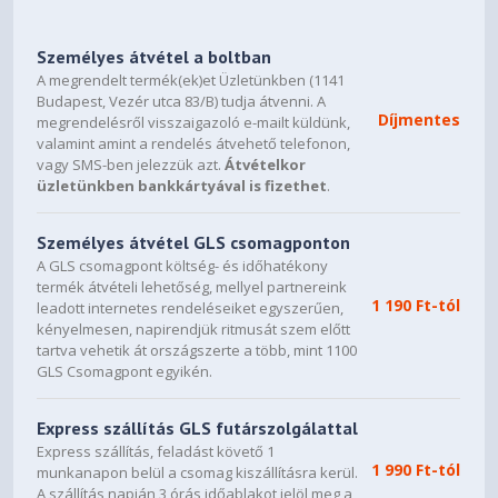
Személyes átvétel a boltban
A megrendelt termék(ek)et Üzletünkben (1141
Budapest, Vezér utca 83/B) tudja átvenni. A
Díjmentes
megrendelésről visszaigazoló e-mailt küldünk,
valamint amint a rendelés átvehető telefonon,
vagy SMS-ben jelezzük azt.
Átvételkor
üzletünkben bankkártyával is fizethet
.
Személyes átvétel GLS csomagponton
A GLS csomagpont költség- és időhatékony
termék átvételi lehetőség, mellyel partnereink
1 190 Ft-tól
leadott internetes rendeléseiket egyszerűen,
kényelmesen, napirendjük ritmusát szem előtt
tartva vehetik át országszerte a több, mint 1100
GLS Csomagpont egyikén.
Express szállítás GLS futárszolgálattal
Express szállítás, feladást követő 1
1 990 Ft-tól
munkanapon belül a csomag kiszállításra kerül.
A szállítás napján 3 órás időablakot jelöl meg a