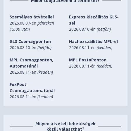
Mikor tudja átvenni a terméket?
Személyes átvétellel
Express kiszállítás GLS-
2026.08.07-én
pénteken
sel
15:00 után
2026.08.10-én
(hétfőn)
GLS Csomagponton
Házhozszállítás MPL-el
2026.08.10-én
(hétfőn)
2026.08.11-én
(kedden)
MPL Csomagponton,
MPL PostaPonton
Automatánál
2026.08.11-én
(kedden)
2026.08.11-én
(kedden)
FoxPost
Csomagautomatánál
2026.08.11-én
(kedden)
Milyen átvételi lehetőségek
közül választhat?