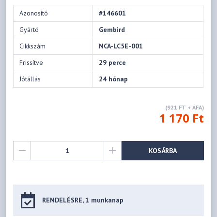
Azonosító
#146601
Gyártó
Gembird
Cikkszám
NCA-LC5E-001
Frissítve
29 perce
Jótállás
24 hónap
(921 FT + ÁFA)
1 170 Ft
KOSÁRBA
RENDELÉSRE, 1 munkanap