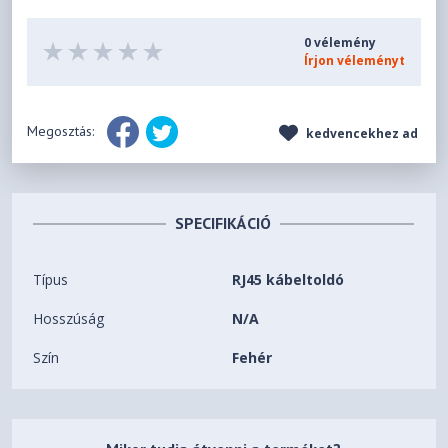
0 vélemény
Írjon véleményt
Megosztás:
kedvencekhez ad
SPECIFIKÁCIÓ
Típus
RJ45 kábeltoldó
Hosszúság
N/A
Szín
Fehér