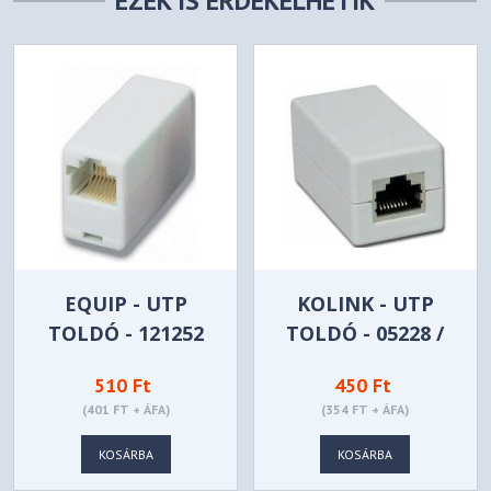
EZEK IS ÉRDEKELHETIK
EQUIP - UTP
KOLINK - UTP
TOLDÓ - 121252
TOLDÓ - 05228 /
TET3508
510 Ft
450 Ft
(401 FT + ÁFA)
(354 FT + ÁFA)
KOSÁRBA
KOSÁRBA