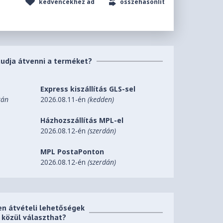
kedvencekhez ad
összehasonlít
tudja átvenni a terméket?
Express kiszállítás GLS-sel
tán
2026.08.11-én
(kedden)
Házhozszállítás MPL-el
2026.08.12-én
(szerdán)
MPL PostaPonton
2026.08.12-én
(szerdán)
en átvételi lehetőségek
közül választhat?