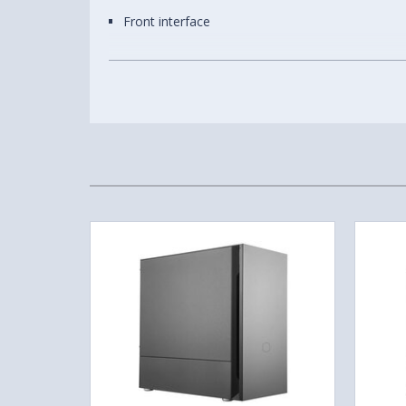
Front interface
Súly
7.49 kg
1x USB 3.2 Gen 2x2 Type-C (20 Gbps), 2x USB 3.
Total fan mounts
7x 120 mm or 4x 140 mm
Front fan
3x 120/ 2x 140 mm (1x Dynamic X2 GP-14 inclu
Top fan
2x 120/140 mm
Rear fan
1x 120 mm (1x Dynamic X2 GP-12 included)
Bottom fan
1x 120 mm (requires HDD Cage to be removed)