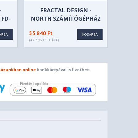
-
FRACTAL DESIGN -
 FD-
NORTH SZÁMÍTÓGÉPHÁZ
- CHARCOAL BLACK - FD-
53 840 Ft
C-NOR1C-01
ÁRBA
KOSÁRBA
(42 393 FT + ÁFA)
ázunkban online
bankkártyával is fizethet.