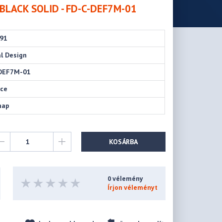
- BLACK SOLID - FD-C-DEF7M-01
91
l Design
DEF7M-01
rce
nap
KOSÁRBA
0 vélemény
Írjon véleményt