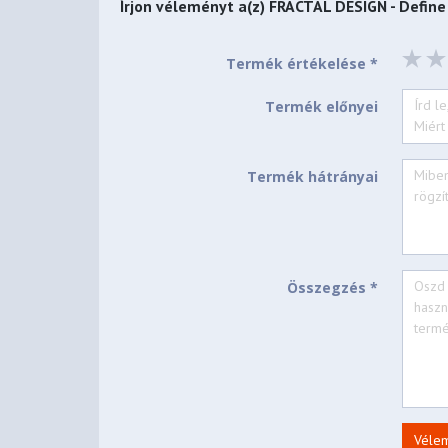
Írjon véleményt a(z)
FRACTAL DESIGN - Define 
Left side panel
Industrial sound-damped steel or tempered glas
Termék értékelése *
Right side panel
Termék előnyei
Industrial sound-damped steel
Compatibility
Termék hátrányai
Motherboard compatibility
mATX / Mini-DTX / Mini ITX
Power supply type
Összegzés *
ATX
Front radiator
120/240, 140/280 (361 mm max height, 146 mm
Top radiator
Véle