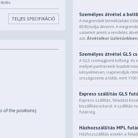
bilis
Személyes átvétel a bolt
TELJES SPECIFIKÁCIÓ
A megrendelt termék(ek)et Üzl
83/B) tudja átvenni. A megrende
valamint amint a rendelés átve
azt.
Átvételkor üzletünkben 
Személyes átvétel GLS 
A GLS csomagpont költség- és i
mellyel partnereink leadott in
kényelmesen, napirendjük ritmu
országszerte a több, mint 110
Express szállítás GLS fut
Express szállítás, feladást kö
kiszállításra kerül. A szállítás 
o of the positions)
futárcég.
Házhozszállítás MPL futá
Házhozszállítás esetén a fela