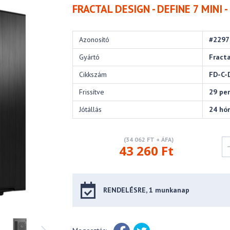
FRACTAL DESIGN - DEFINE 7 MINI 
Azonosító
#2297
Gyártó
Fracta
Cikkszám
FD-C-
Frissítve
29 pe
Jótállás
24 hó
(34 062 FT + ÁFA)
43 260 Ft
RENDELÉSRE, 1 munkanap