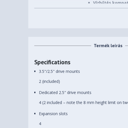
Vízhűtés kompati
Szín
Fekete
Beépíthető HDD-k (3,5")
2 db
száma
Beépíthető SSD-k (2,5")
4 db
Termék leírás
száma
Előlapi (5,25") bővítőhelyek
Specifications
0 db
száma
3.5"/2.5" drive mounts
Beépített ventilátorok
2 db
2 (included)
Beépíthető
7 db
Dedicated 2.5" drive mounts
ventilátorok(12CM) száma
4 (2 included – note the 8 mm height limit on tw
Processzorhűtő maximális
167 mm
magassága
Expansion slots
Videokártya maximális
4
331 mm
hossza