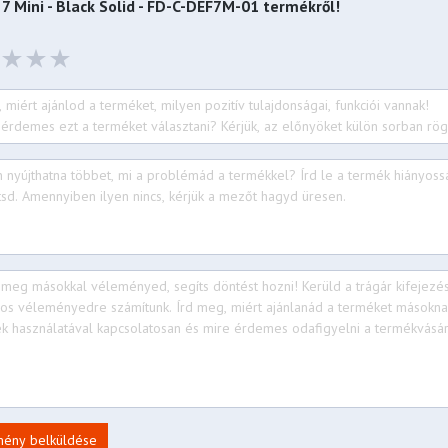
7 Mini - Black Solid - FD-C-DEF7M-01
termékről!
s
 max width)
mény belküldése