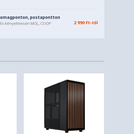
somagponton, postapontton
2 990 Ft-tól
n és kényelmesen MOL, COOP