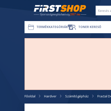
TERMÉKKATEGÓRIÁK
TONER KERESŐ
Főoldal
Hardver
Számítógépház
Fractal 