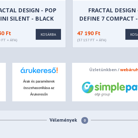
ACTAL DESIGN - POP
FRACTAL DESIGN 
INI SILENT - BLACK
DEFINE 7 COMPACT -
LID - FD-C-POS1M-01
C-DEF7C-01
30 Ft
47 190 Ft
KOSÁRBA
KOS
 FT + ÁFA)
(37 157 FT + ÁFA)
Üzletünkben /
webáruh
Árak és paraméterek
összehasonlítása az
Árukeresőn
Vélemények
0