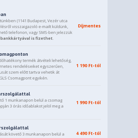
ban
etünkben (1141 Budapest, Vezér utca
Díjmentes
lésről visszaigazoló e-mailt küldünk,
hető telefonon, vagy SMS-ben jelezzük
bankkártyával is fizethet
.
csomagponton
dőhatékony termék átvételi lehetőség,
1 190 Ft-tól
ternetes rendeléseiket egyszerűen,
sát szem előtt tartva vehetik át
0 GLS Csomagpont egyikén.
árszolgálattal
vető 1 munkanapon belül a csomag
1 990 Ft-tól
napján 3 órás időablakot jelöl meg a
rszolgálattal
4 490 Ft-tól
dását követő 3 munkanapon belül a