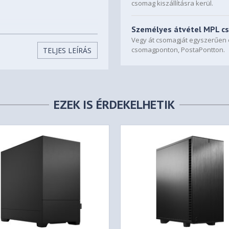
csomag kiszállításra kerül.
Személyes átvétel MPL c
0, 2x USB 2.0, Audio
Vegy át csomagját egyszerűe
csomagponton, PostaPontton.
TELJES LEÍRÁS
EZEK IS ÉRDEKELHETIK
ded)