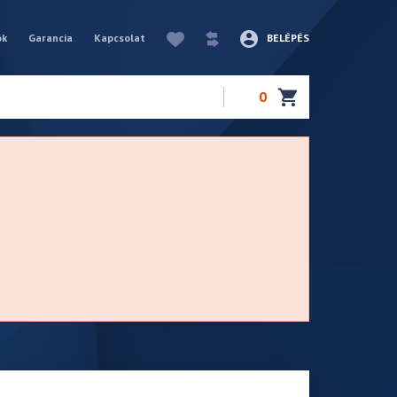
ók
Garancia
Kapcsolat
BELÉPÉS
0