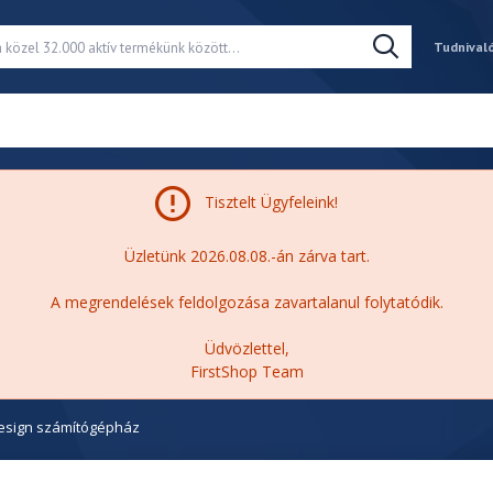
Tudnival
Tisztelt Ügyfeleink!
Üzletünk 2026.08.08.-án zárva tart.
A megrendelések feldolgozása zavartalanul folytatódik.
Üdvözlettel,
FirstShop Team
Design számítógépház