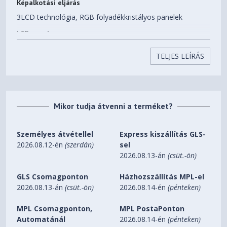
Képalkotási eljárás
3LCD technológia, RGB folyadékkristályos panelek
LCD panel
0,67 hüvelyk ezzel: C2 Fine
TELJES LEÍRÁS
Kép
Színesfény kibocsátás
5.200 Lumen- 3.640 Lumen (gazdaságos) az IDMS15.4
Mikor tudja átvenni a terméket?
szabványnak megfelelően
Fehérfény kibocsátás
Személyes átvétellel
Express kiszállítás GLS-
5.200 Lumen - 3.640 Lumen (gazdaságos) In accordance
2026.08.12-én
(szerdán)
sel
with ISO 21118:2020
2026.08.13-án
(csüt.-ön)
Felbontás
GLS Csomagponton
Házhozszállítás MPL-el
WUXGA
2026.08.13-án
(csüt.-ön)
2026.08.14-én
(pénteken)
Nagy felbontás
MPL Csomagponton,
MPL PostaPonton
Full HD
Automatánál
2026.08.14-én
(pénteken)
Képarány