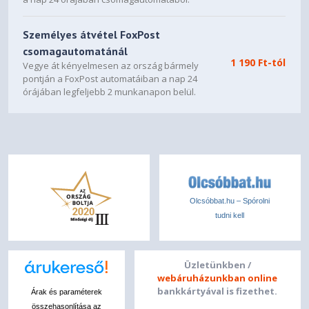
20 mm - 31,8 mm
Személyes átvétel FoxPost
Fókusz
csomagautomatánál
Kézi
1 190 Ft-tól
Vegye át kényelmesen az ország bármely
pontján a FoxPost automatáiban a nap 24
Offset
órájában legfeljebb 2 munkanapon belül.
27 : 1
Csatlakozók
Csatlakozók
RS-232C, Ethernet interfész (1000 Base-T/ 100-Base TX/
10-Base-T), Vezeték nélküli LAN a/n (5 GHz) (opcionális),
VGA be (2x), VGA ki, HDMI be (2x), HDBaseT, Miracast
Olcsóbbat.hu – Spórolni
(opcionális), Jack kimenet, Jack bemenet (2x), USB 2.0-A,
tudni kell
USB 2.0
Okostelefon-csatlakoztatás
Ad-hoc / Infrastruktúra
Üzletünkben /
webáruházunkban online
Speciális funkciók
bankkártyával is fizethet.
Árak és paraméterek
összehasonlítása az