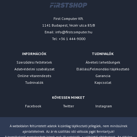
Páratartalom
Üzemeltetés 20% - 80%, Tárolás 10% - 90%
First Computer Kft.
Mellékelt szoftverek
1141 Budapest, Vezér utca 83/B
EasyMP Multi PC Projection
Email:
info@firstcomputer.hu
Opciók
Tel: +36 1 444-9000
Air filter, Ceiling mount, Dokumentumkamera, Külső
hangszóró, HDBaseT Átjátszó, Safety wire set,
INFORMÁCIÓK
TUDNIVALÓK
Suspension adapter, WP System - ELPWP10, Vezeték
Szerződési feltételek
Átvételi lehetőségek
nélküli LAN modul, Wireless transmitter - ELPWT01
Adatvédelmi szabályzat
Elállási/Felmondási tájékoztató
Hangszóró
Online vitarendezés
Garancia
Tudnivalók
Kapcsolat
10 Watt
A doboz tartalma
KÖVESSEN MINKET
Tápkábel, Távvezérlő elemekkel, User guide, Garancia
Facebook
Twitter
Instagram
dokumentumok
Szoba/Alkalmazás típusa
A weboldalon feltüntetett adatok kizárólag tájékoztató jellegűek, nem minősülnek
Tárgyalóteremben, Házimozi, Otthoni iroda, Nagy
ajánlattételnek. Az ár és szállítási idő változás jogát fenntartjuk!
tárgyalótermi / Előadótermi, Tárgyalóterem / tanterem,
A termékeknél megjelenített képek csak illusztrációk, a valóságtól eltérhetnek. Az oldalon