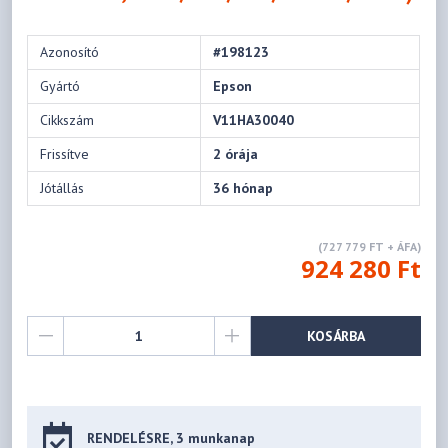
Azonosító
#198123
Gyártó
Epson
Cikkszám
V11HA30040
Frissítve
2 órája
Jótállás
36 hónap
(727 779 FT + ÁFA)
924 280 Ft
KOSÁRBA
RENDELÉSRE, 3 munkanap