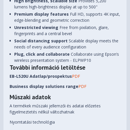
High brightness, scalable size
Provides 5,200
lumens high-brightness display at up to 500"
Premium display features
Full HD, supports 4K input,
edge-blending and geometric correction
Unrestricted viewing
Free from pixilation, glare,
fingerprints and a central bevel
Social distancing support
Scalable display meets the
needs of every audience configuration
Plug, click and collaborate
Collaborate using Epson’s
wireless presentation system - ELPWP10
További információ letöltése
EB-L520U Adatlap/prospektus
PDF
Business display solutions range
PDF
Műszaki adatok
A termékek műszaki jellemzői és adatai előzetes
figyelmeztetés nélkül változhatnak
Nyomtatási technológia