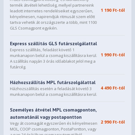
akár 1,07 milliárd szín
termék átvételi lehetőség, mellyel partnereink
1 190 Ft-tól
leadott internetes rendeléseiket egyszerűen,
Optika
kényelmesen, napirendjük ritmusát szem előtt
tartva vehetik át országszerte a több, mint 1100
Vetítési arány
GLS Csomagpont egyikén.
1,35 - 2,20:1
Zoom
Express szállítás GLS futárszolgálattal
Manual, Factor: 1 - 1,6
Express szállítás, feladást követő 1
1 990 Ft-tól
munkanapon belül a csomag kiszállításra kerül.
Az objektív zoom tartománya
A szállítás napján 3 órás időablakot jelöl meg a
futárcég.
1,35 - 2,2 : 1
Objektív
Házhozszállítás MPL futárszolgálattal
Optikai
4 490 Ft-tól
Házhozszállítás esetén a feladását követő 3
munkanapon belül a csomag kiszállításra kerül.
Vetítési méret
50 hüvelyk - 500 hüvelyk
Személyes átvétel MPL csomagponton,
Az objektív F értéke
automatánál vagy postapontton
2 990 Ft-tól
1,5 - 1,7
Vegy át csomagját egyszerűen és kényelmesen
MOL, COOP csomagponton, PostaPontton, vagy
Gyújtótávolság
a nap 24 órájában csomagautomatából.