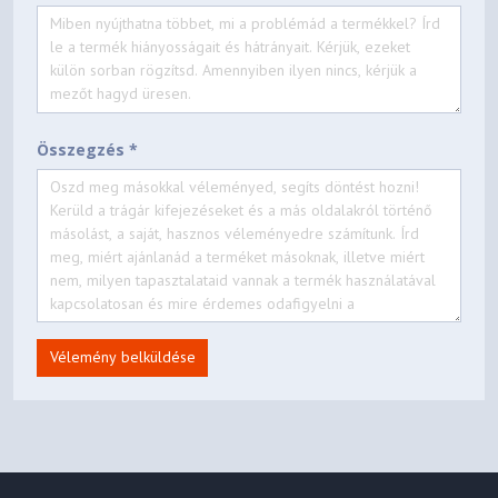
Általános
Energiafogyasztás
293 Watt, 223 Watt (gazdaságos), 0,3 Watt (készenléti
üzemmódban), On mode power consumption as defined
in JBMS-84 234 Watt
Összegzés *
Tápfeszültség
AC 100 V - 240 V, 50 Hz - 60 Hz
Termék méretei
440‎ x 122 x 304 mm (szélesség x mélység x magasság)
Súly
7,7 kg
Vélemény belküldése
Zajszint
Normál: 31 dB (A) - Gazdaságos: 23 dB (A)
Hőmérséklet
Tárolás -10°C - 60°C