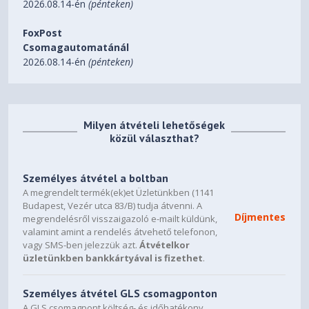
2026.08.14-én
(pénteken)
16:10
FoxPost
Kontrasztarány
Csomagautomatánál
2.500.000 : 1
2026.08.14-én
(pénteken)
Fényforrás
Lézer
Milyen átvételi lehetőségek
Fényforrás
közül választhat?
20.000 Óra Durability High, 30.000 Óra Durability Eco
Keystone-korrekció
Személyes átvétel a boltban
Manuális függőleges: ± 30 °, Manuális vízszintes ± 30 °
A megrendelt termék(ek)et Üzletünkben (1141
Budapest, Vezér utca 83/B) tudja átvenni. A
Videoszerkesztés
Díjmentes
megrendelésről visszaigazoló e-mailt küldünk,
10 Bit
valamint amint a rendelés átvehető telefonon,
vagy SMS-ben jelezzük azt.
Átvételkor
2D függőleges képfrissítési frekvencia
üzletünkben bankkártyával is fizethet
.
192 Hz - 240 Hz
Személyes átvétel GLS csomagponton
Színreprodukció
A GLS csomagpont költség- és időhatékony