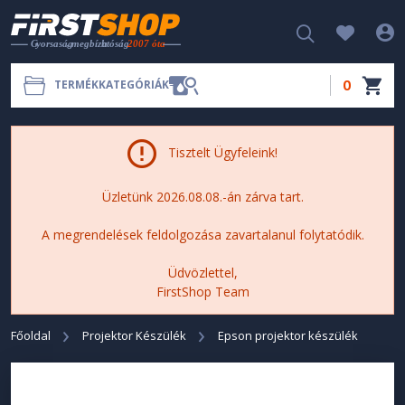
0
TERMÉKKATEGÓRIÁK
Tisztelt Ügyfeleink!
Üzletünk 2026.08.08.-án zárva tart.
A megrendelések feldolgozása zavartalanul folytatódik.
Üdvözlettel,
FirstShop Team
Főoldal
Projektor Készülék
Epson projektor készülék