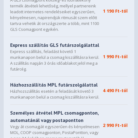
garancia-időszak
2 év
A GLS csomagpont költség- és időhatékony
termék átvételi lehetőség, mellyel partnereink
méretek
99 × 65 × 17 mm
1 190 Ft-tól
leadott internetes rendeléseiket egyszerűen,
kényelmesen, napirendjük ritmusát szem előtt
értékesítési csomagolás
1 db, kis papír doboz
tartva vehetik át országszerte a több, mint 1100
GLS Csomagpont egyikén.
Express szállítás GLS futárszolgálattal
Express szállítás, feladást követő 1
1 990 Ft-tól
munkanapon belül a csomag kiszállításra kerül.
A szállítás napján 3 órás időablakot jelöl meg a
futárcég.
Házhozszállítás MPL futárszolgálattal
4 490 Ft-tól
Házhozszállítás esetén a feladását követő 3
munkanapon belül a csomag kiszállításra kerül.
Személyes átvétel MPL csomagponton,
automatánál vagy postapontton
2 990 Ft-tól
Vegy át csomagját egyszerűen és kényelmesen
MOL, COOP csomagponton, PostaPontton, vagy