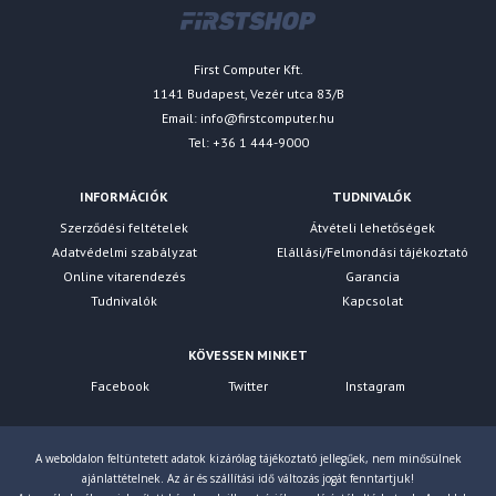
First Computer Kft.
1141 Budapest, Vezér utca 83/B
Email:
info@firstcomputer.hu
Tel: +36 1 444-9000
INFORMÁCIÓK
TUDNIVALÓK
Szerződési feltételek
Átvételi lehetőségek
Adatvédelmi szabályzat
Elállási/Felmondási tájékoztató
Online vitarendezés
Garancia
Tudnivalók
Kapcsolat
KÖVESSEN MINKET
Facebook
Twitter
Instagram
A weboldalon feltüntetett adatok kizárólag tájékoztató jellegűek, nem minősülnek
ajánlattételnek. Az ár és szállítási idő változás jogát fenntartjuk!