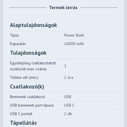
Termék leírás
Alaptulajdonságok
Típus
Power Bank
Kapacitás
10000 mAh
Tulajdonságok
Egyidejűleg csatlakoztatott
1
eszközök max. száma
Töltési idő (min.)
2 óra
Csatlakozó(k)
Bemeneti csatlakozó
USB
USB bemeneti port típusa
USB C
USB C portok
2 db
Tápellátás