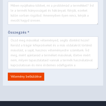
Összegzés *
Vélemény belküldése