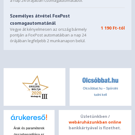
a nap 24 órájában csomagautomatából.
Személyes átvétel FoxPost
csomagautomatánál
1 190 Ft-tól
Vegye át kényelmesen az ország bármely
pontján a FoxPost automatáiban a nap 24
órájában legfeljebb 2 munkanapon belül.
Olcsóbbat.hu – Spórolni
tudni kell
Üzletünkben /
webáruházunkban online
bankkártyával is fizethet.
Árak és paraméterek
összehasonlítása az