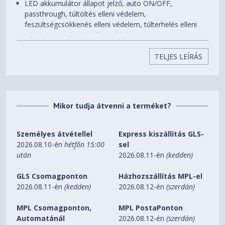
LED akkumulátor állapot jelző, auto ON/OFF,
passthrough, túltöltés elleni védelem,
feszültségcsökkenés elleni védelem, túlterhelés elleni
védelem, rövidzárlat elleni védelem
anyag: alumínium
TELJES LEÍRÁS
szín: szürke
súly: 184 g
üzemi hőmérséklet: 0 °C és +40 °C
méretek: 99 × 65 × 17 mm
Mikor tudja átvenni a terméket?
garancia-időszak: 2 év
akkumulátor kapacitása
10 000 mAh/38,5 Wh
Személyes átvétellel
Express kiszállítás GLS-
auto ON/OFF
igen
2026.08.10-én
hétfőn 15:00
sel
akkumulátor típusa
Li-Po 3,85 V
után
2026.08.11-én
(kedden)
max.kim. teljesítmény
20 W
GLS Csomagponton
Házhozszállítás MPL-el
feltöltési idő
2 óra
2026.08.11-én
(kedden)
2026.08.12-én
(szerdán)
passthrough
igen
MPL Csomagponton,
MPL PostaPonton
szín
szürke
Automatánál
2026.08.12-én
(szerdán)