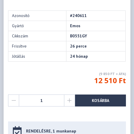
Azonosító
#240611
Gyártó
Emos
Cikkszám
B0551GY
Frissítve
26 perce
Jótállás
24 hónap
(9 850 FT + ÁFA)
12 510 Ft
KOSÁRBA
RENDELÉSRE, 1 munkanap