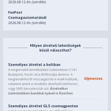
LED töltés jelző
igen
2026.08.12-én
(szerdán)
LED akkumulátor állapot jelző
igen
FoxPost
kábel mellékelve
USB-C/USB-C
Csomagautomatánál
2026.08.12-én
(szerdán)
gyors töltéshez
PD 20 W
súly
184 g
anyag
alumínium
Milyen átvételi lehetőségek
max.bem. teljesítmény
18 W
közül választhat?
feszültségcsökkenés elleni
igen
védelem
Személyes átvétel a boltban
túltöltés elleni védelem
igen
A megrendelt termék(ek)et Üzletünkben (1141
túlterhelés elleni védelem
igen
Budapest, Vezér utca 83/B) tudja átvenni. A
Díjmentes
megrendelésről visszaigazoló e-mailt küldünk,
rövidzárlat elleni védelem
igen
valamint amint a rendelés átvehető telefonon,
vagy SMS-ben jelezzük azt.
Átvételkor
üzemi hőmérséklet
0 °C és +40 °C
üzletünkben bankkártyával is fizethet
.
bemeneti interfész típusa
1× USB-C
kimeneti interfész típusa
1× USB-C
Személyes átvétel GLS csomagponton