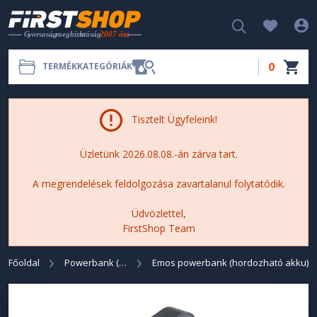
0
TERMÉKKATEGÓRIÁK
Tisztelt Ügyfeleink!
Üzletünk 2026.08.08.-án zárva tart.
A megrendelések feldolgozása zavartalanul folytatódik.
Üdvözlettel,
FirstShop Team
Főoldal
Powerbank (Hordozható akku)
Emos powerbank (hordozható akku)