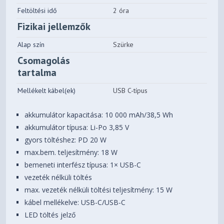
Feltöltési idő
2 óra
Fizikai jellemzők
Alap szín
Szürke
Csomagolás
tartalma
Mellékelt kábel(ek)
USB C-típus
akkumulátor kapacitása: 10 000 mAh/38,5 Wh
akkumulátor típusa: Li-Po 3,85 V
gyors töltéshez: PD 20 W
max.bem. teljesítmény: 18 W
bemeneti interfész típusa: 1× USB-C
vezeték nélküli töltés
max. vezeték nélküli töltési teljesítmény: 15 W
kábel mellékelve: USB-C/USB-C
LED töltés jelző