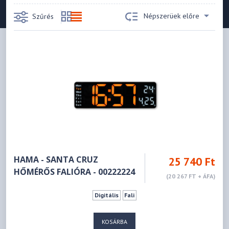
Népszerüek előre
Szűrés
HAMA - SANTA CRUZ
25 740 Ft
HŐMÉRŐS FALIÓRA - 00222224
(20 267 FT + ÁFA)
Digitális
Fali
KOSÁRBA