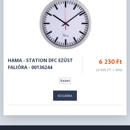
HAMA - STATION DFC EZÜST
6 230 Ft
FALIÓRA - 00136244
(4 905 FT + ÁFA)
Ezüst
KOSÁRBA