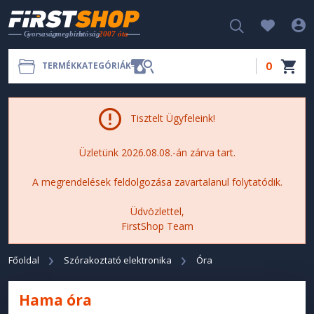
0
TERMÉKKATEGÓRIÁK
Tisztelt Ügyfeleink!
Üzletünk 2026.08.08.-án zárva tart.
A megrendelések feldolgozása zavartalanul folytatódik.
Üdvözlettel,
FirstShop Team
Főoldal
Szórakoztató elektronika
Óra
Hama óra