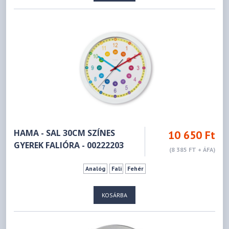
HAMA - SAL 30CM SZÍNES
10 650 Ft
GYEREK FALIÓRA - 00222203
(8 385 FT + ÁFA)
Analóg
Fali
Fehér
KOSÁRBA