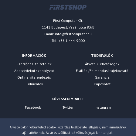
First Computer Kft.
1141 Budapest, Vezér utca 83/B
Email:
info@firstcomputer.hu
Tel: +36 1 444-9000
INFORMÁCIÓK
TUDNIVALÓK
Szerződési feltételek
Átvételi lehetőségek
Adatvédelmi szabályzat
Elállási/Felmondási tájékoztató
Online vitarendezés
Garancia
Tudnivalók
Kapcsolat
KÖVESSEN MINKET
Facebook
Twitter
Instagram
A weboldalon feltüntetett adatok kizárólag tájékoztató jellegűek, nem minősülnek
ajánlattételnek. Az ár és szállítási idő változás jogát fenntartjuk!