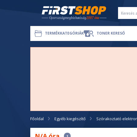
TERMÉKKATEGÓRIÁK
TONER KERESŐ
Főoldal
Egyéb kiegészítő
Szórakoztató elektro
N/A óra
1