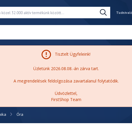
Tudnival
Tisztelt Ügyfeleink!
Üzletünk 2026.08.08.-án zárva tart.
A megrendelések feldolgozása zavartalanul folytatódik.
Üdvözlettel,
FirstShop Team
nika
Óra