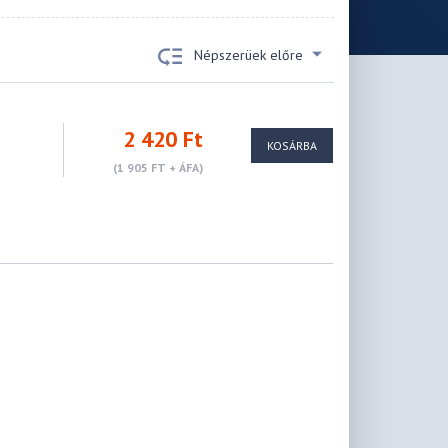
Népszerüek előre
2 420 Ft
KOSÁRBA
(1 905 FT + ÁFA)