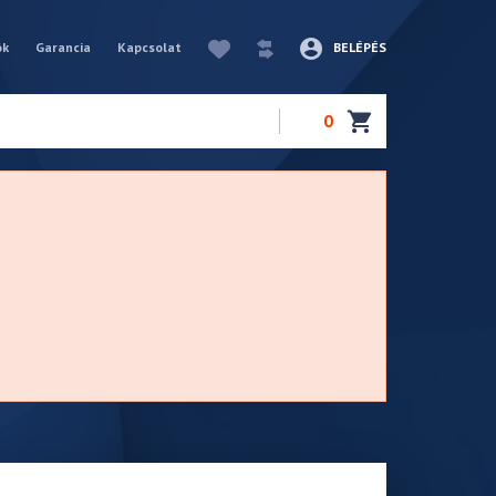
ók
Garancia
Kapcsolat
BELÉPÉS
0