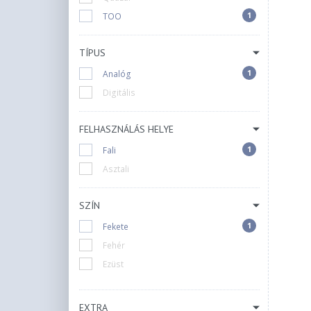
1
TOO
TÍPUS
1
Analóg
Digitális
FELHASZNÁLÁS HELYE
1
Fali
Asztali
SZÍN
1
Fekete
Fehér
Ezüst
EXTRA