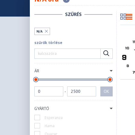
SZŰRÉS
N/A
szűrők törlése
ÁR
-
OK
GYÁRTÓ
Esperanza
Hama
Quazar