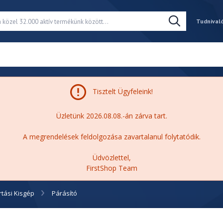
Tudnival
Tisztelt Ügyfeleink!
Üzletünk 2026.08.08.-án zárva tart.
A megrendelések feldolgozása zavartalanul folytatódik.
Üdvözlettel,
FirstShop Team
rtási Kisgép
Párásító