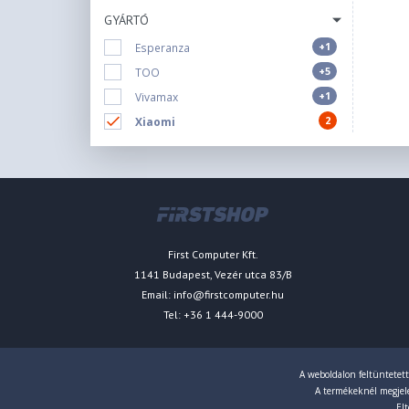
GYÁRTÓ
+1
Esperanza
+5
TOO
+1
Vivamax
2
Xiaomi
First Computer Kft.
1141 Budapest, Vezér utca 83/B
Email:
info@firstcomputer.hu
Tel: +36 1 444-9000
A weboldalon feltüntetett
A termékeknél megjelen
Elt