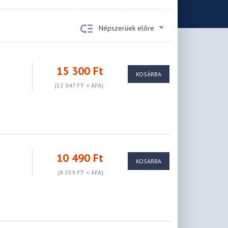
Népszerüek előre
15 300 Ft
KOSÁRBA
(12 047 FT + ÁFA)
10 490 Ft
KOSÁRBA
(8 259 FT + ÁFA)