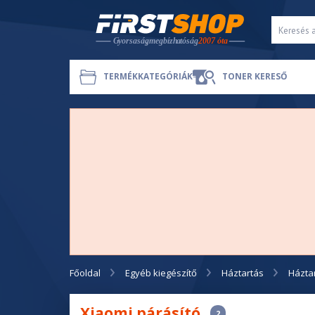
TERMÉKKATEGÓRIÁK
TONER KERESŐ
Főoldal
Egyéb kiegészítő
Háztartás
Házta
Xiaomi párásító
2