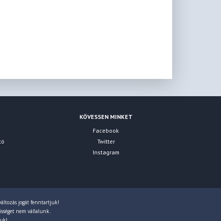
KÖVESSEN MINKET
Facebook
tó
Twitter
Instagram
áltozás jogát fenntartjuk!
lősséget nem vállalunk.
juk!