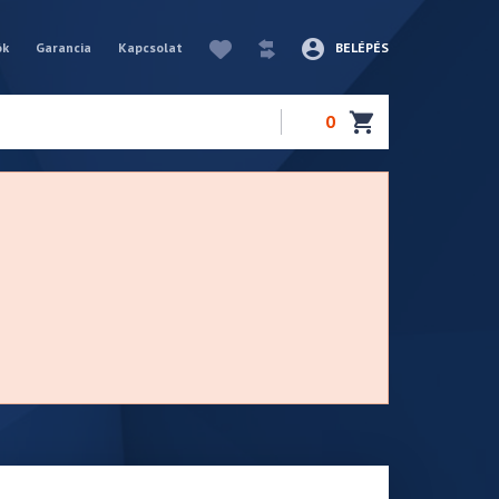
ók
Garancia
Kapcsolat
BELÉPÉS
0