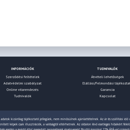
INFORMÁCIÓK
TUDNIVALÓK
Szerződési feltételek
Átvételi lehetőségek
Adatvédelmi szabályzat
Elállási/Felmondási tájékozta
Online vitarendezés
Garancia
Tudnivalók
Kapcsolat
 adatok kizárólag tájékoztató jellegűek, nem minősülnek ajánlattételnek. Az ár és szállítási idő v
ített képek csak illusztrációk, a valóságtól eltérhetnek. Az oldalon lévő esetleges hibákért fele
érés esetén a gyártó által megadott paraméterek érvényesek! Bruttó árainkat 27% ÁFÁ-val számol