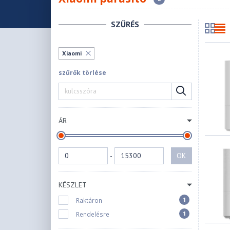
SZŰRÉS
Xiaomi
szűrők törlése
ÁR
-
OK
KÉSZLET
1
Raktáron
1
Rendelésre