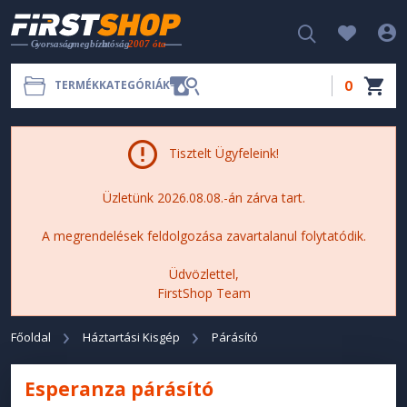
0
TERMÉKKATEGÓRIÁK
Tisztelt Ügyfeleink!
Üzletünk 2026.08.08.-án zárva tart.
A megrendelések feldolgozása zavartalanul folytatódik.
Üdvözlettel,
FirstShop Team
Főoldal
Háztartási Kisgép
Párásító
Esperanza párásító