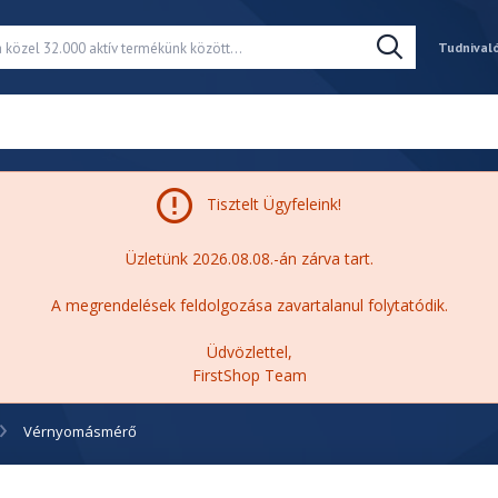
Tudnival
Tisztelt Ügyfeleink!
Üzletünk 2026.08.08.-án zárva tart.
A megrendelések feldolgozása zavartalanul folytatódik.
Üdvözlettel,
FirstShop Team
Vérnyomásmérő