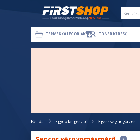
TERMÉKKATEGÓRIÁK
TONER KERESŐ
Főoldal
Egyéb kiegészítő
Egészségmegőrzés
Sencor vérnyomásmérő
2