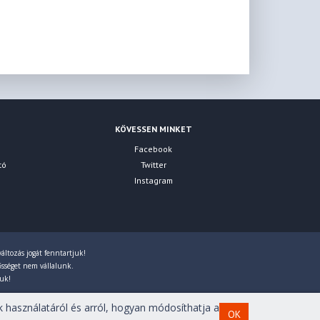
KÖVESSEN MINKET
Facebook
tó
Twitter
Instagram
áltozás jogát fenntartjuk!
lősséget nem vállalunk.
juk!
 használatáról és arról, hogyan módosíthatja a
OK