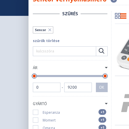
SZŰRÉS
Sencor
szűrők törlése
ÁR
-
OK
GYÁRTÓ
+1
Esperanza
+1
Momert
+1
Omega