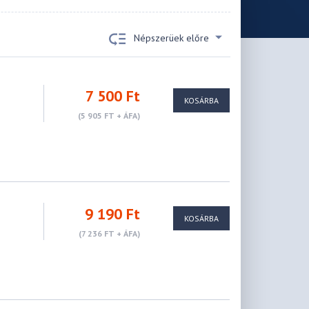
Népszerüek előre
7 500 Ft
KOSÁRBA
(5 905 FT + ÁFA)
9 190 Ft
KOSÁRBA
(7 236 FT + ÁFA)