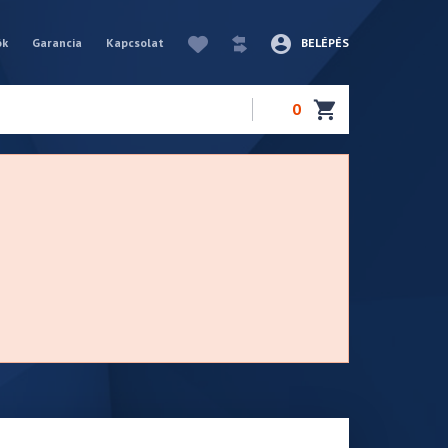
ók
Garancia
Kapcsolat
BELÉPÉS
0