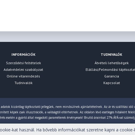
INFORMÁCIÓK
TUDNIVALÓK
Szerződési feltételek
Átvételi lehetőségek
Adatvédelmi szabályzat
Elállási/Felmondási tájékozta
Online vitarendezés
Garancia
Tudnivalók
Kapcsolat
 adatok kizárólag tájékoztató jellegűek, nem minősülnek ajánlattételnek. Az ár és szállítási idő v
ített képek csak illusztrációk, a valóságtól eltérhetnek. Az oldalon lévő esetleges hibákért fele
érés esetén a gyártó által megadott paraméterek érvényesek! Bruttó árainkat 27% ÁFÁ-val számol
okie-kat használ. Ha bővebb információkat szeretne kapni a cookie-k
tartva!