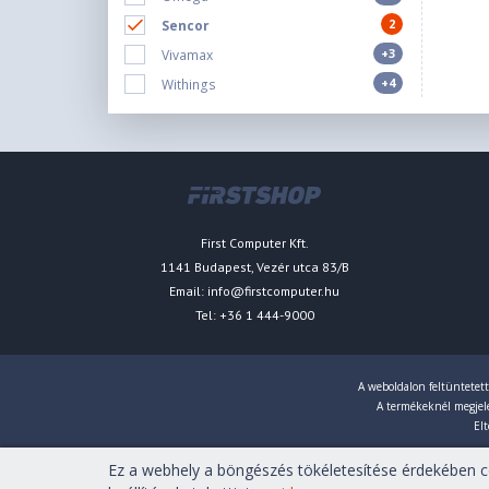
2
Sencor
+3
Vivamax
+4
Withings
First Computer Kft.
1141 Budapest, Vezér utca 83/B
Email:
info@firstcomputer.hu
Tel: +36 1 444-9000
A weboldalon feltüntetett
A termékeknél megjelen
Elt
Ez a webhely a böngészés tökéletesítése érdekében co
Copyright © 2007-2026 First Computer Kft. Minden jog fenn