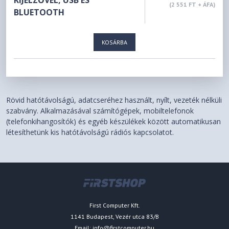
KIJELZŐVEL, USB ÉS
(2 551 FT + ÁFA)
BLUETOOTH
KOSÁRBA
Rövid hatótávolságú, adatcseréhez használt, nyílt, vezeték nélküli
szabvány. Alkalmazásával számítógépek, mobiltelefonok
(telefonkihangosítók) és egyéb készülékek között automatikusan
létesíthetünk kis hatótávolságú rádiós kapcsolatot.
First Computer Kft.
1141 Budapest, Vezér utca 83/B
Email:
info@firstcomputer.hu