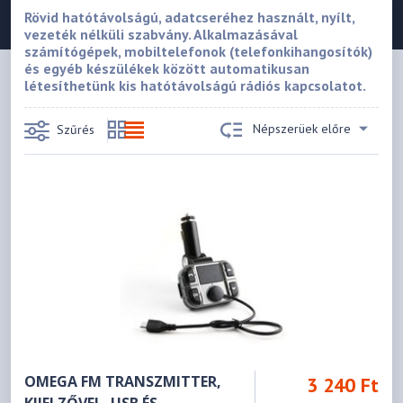
Rövid hatótávolságú, adatcseréhez használt, nyílt,
vezeték nélküli szabvány. Alkalmazásával
számítógépek, mobiltelefonok (telefonkihangosítók)
és egyéb készülékek között automatikusan
létesíthetünk kis hatótávolságú rádiós kapcsolatot.
Népszerüek előre
Szűrés
OMEGA FM TRANSZMITTER,
3 240 Ft