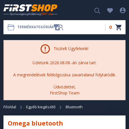
0
TERMÉKKATEGÓRIÁK
Tisztelt Ügyfeleink!
Üzletünk 2026.08.08.-án zárva tart.
A megrendelések feldolgozása zavartalanul folytatódik.
Üdvözlettel,
FirstShop Team
Főoldal
Egyéb kiegészítő
Bluetooth
Omega bluetooth