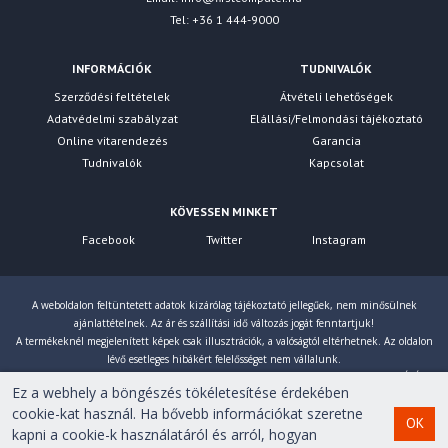
Tel: +36 1 444-9000
INFORMÁCIÓK
TUDNIVALÓK
Szerződési feltételek
Átvételi lehetőségek
Adatvédelmi szabályzat
Elállási/Felmondási tájékoztató
Online vitarendezés
Garancia
Tudnivalók
Kapcsolat
KÖVESSEN MINKET
Facebook
Twitter
Instagram
A weboldalon feltüntetett adatok kizárólag tájékoztató jellegűek, nem minősülnek
ajánlattételnek. Az ár és szállítási idő változás jogát fenntartjuk!
A termékeknél megjelenített képek csak illusztrációk, a valóságtól eltérhetnek. Az oldalon
lévő esetleges hibákért felelősséget nem vállalunk.
Eltérés esetén a gyártó által megadott paraméterek érvényesek! Bruttó árainkat 27% ÁFÁ-val
Ez a webhely a böngészés tökéletesítése érdekében
számoljuk!
cookie-kat használ. Ha bővebb információkat szeretne
OK
kapni a cookie-k használatáról és arról, hogyan
Copyright © 2007-2026 First Computer Kft. Minden jog