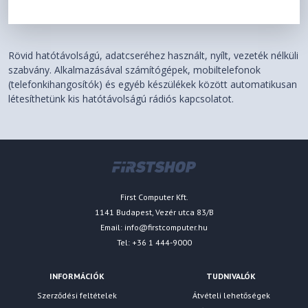
Rövid hatótávolságú, adatcseréhez használt, nyílt, vezeték nélküli
szabvány. Alkalmazásával számítógépek, mobiltelefonok
(telefonkihangosítók) és egyéb készülékek között automatikusan
létesíthetünk kis hatótávolságú rádiós kapcsolatot.
First Computer Kft.
1141 Budapest, Vezér utca 83/B
Email:
info@firstcomputer.hu
Tel: +36 1 444-9000
INFORMÁCIÓK
TUDNIVALÓK
Szerződési feltételek
Átvételi lehetőségek