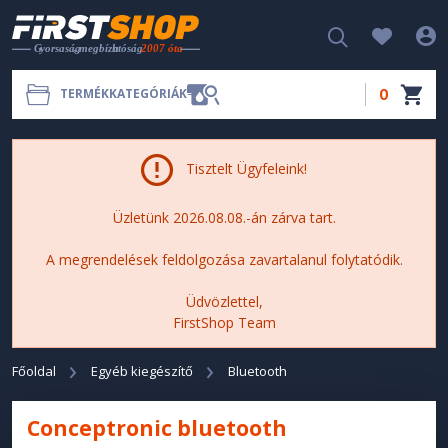
0
TERMÉKKATEGÓRIÁK
Tisztelt Ügyfeleink!
Üzletünk 2026.08.08.-án zárva tart.
A megrendelések feldolgozása zavartalanul folytatódik.
Üdvözlettel,
FirstShop Team
Főoldal
Egyéb kiegészítő
Bluetooth
Conceptronic bluetooth