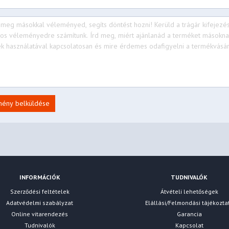
mény belküldése
INFORMÁCIÓK
TUDNIVALÓK
Szerződési feltételek
Átvételi lehetőségek
Adatvédelmi szabályzat
Elállási/Felmondási tájékozta
Online vitarendezés
Garancia
Tudnivalók
Kapcsolat