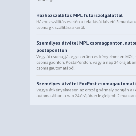
Házhozszállítás MPL futárszolgálattal
Házhozszállítás esetén a feladását követő 3 munkan
csomag kiszállításra kerül.
Személyes átvétel MPL csomagponton, auto
postapontton
Vegy át csomagját egyszerűen és kényelmesen MOL
csomagponton, PostaPontton, vagy a nap 24 órájába
csomagautomatából.
Személyes átvétel FoxPost csomagautomat
Vegye át kényelmesen az ország bármely pontján a F
automatáiban a nap 24 órájában legfeljebb 2 munkan