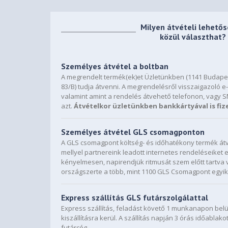
Milyen átvételi lehető
közül választhat?
Személyes átvétel a boltban
A megrendelt termék(ek)et Üzletünkben (1141 Budapes
83/B) tudja átvenni. A megrendelésről visszaigazoló e-
valamint amint a rendelés átvehető telefonon, vagy 
azt.
Átvételkor üzletünkben bankkártyával is fiz
Személyes átvétel GLS csomagponton
A GLS csomagpont költség- és időhatékony termék átv
mellyel partnereink leadott internetes rendeléseiket
kényelmesen, napirendjük ritmusát szem előtt tartva 
országszerte a több, mint 1100 GLS Csomagpont egyik
Express szállítás GLS futárszolgálattal
Express szállítás, feladást követő 1 munkanapon bel
kiszállításra kerül. A szállítás napján 3 órás időablako
futárcég.