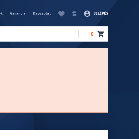
ók
Garancia
Kapcsolat
BELÉPÉS
0