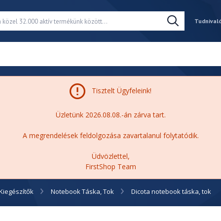
Tudnival
Tisztelt Ügyfeleink!
Üzletünk 2026.08.08.-án zárva tart.
A megrendelések feldolgozása zavartalanul folytatódik.
Üdvözlettel,
FirstShop Team
Kiegészítők
Notebook Táska, Tok
Dicota notebook táska, tok