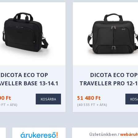
DICOTA ECO TOP
DICOTA ECO TOP
VELLER BASE 13-14.1
TRAVELLER PRO 12-1
FEKETE - D30842-R
90 Ft
51 480 Ft
KOSÁRBA
KOS
 FT + ÁFA)
(40 535 FT + ÁFA)
Üzletünkben /
webáruh