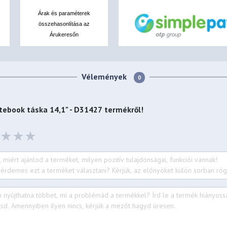
Árak és paraméterek
összehasonlítása az
Árukeresőn
Vélemények
0
otebook táska 14,1" - D31427
termékről!