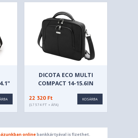
DICOTA ECO MULTI
4.1"
COMPACT 14-15.6IN
PET
22 320 Ft
ÁRBA
KOSÁRBA
(17 574 FT + ÁFA)
ázunkban online
bankkártyával is fizethet.