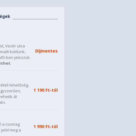
ségek
t, Vezér utca
Díjmentes
mailt küldünk,
SMS-ben jelezzük
ethet
.
ételi lehetőség,
1 190 Ft-tól
 egyszerűen,
vehetik át
én.
ül a csomag
1 990 Ft-tól
t jelöl meg a