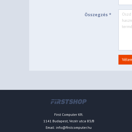
Összegzés *
Véle
First Computer Kft.
1141 Budapest, Vezér utca 83/B
Email:
info@firstcomputer.hu