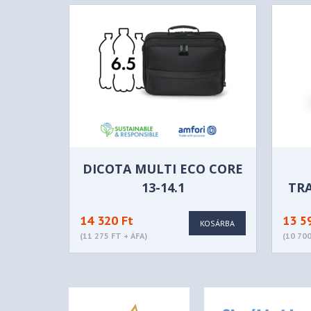
DICOTA MULTI ECO CORE
13-14.1
TRA
14 320 Ft
13 5
KOSÁRBA
(11 275 FT + ÁFA)
(10 700