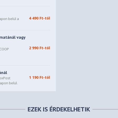
4 490 Ft-tól
apon belül a
matánál vagy
2 990 Ft-tól
, COOP
n
ánál
1 190 Ft-tól
oxPost
apon belül.
EZEK IS ÉRDEKELHETIK