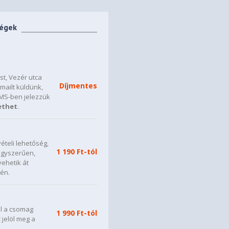
ségek
t, Vezér utca
Díjmentes
mailt küldünk,
SMS-ben jelezzük
ethet
.
ételi lehetőség,
1 190 Ft-tól
 egyszerűen,
vehetik át
én.
ül a csomag
1 990 Ft-tól
t jelöl meg a