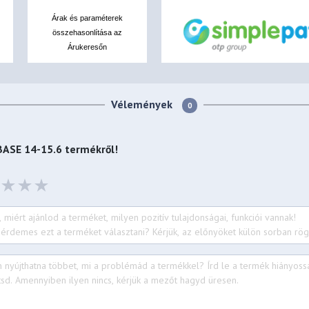
Árak és paraméterek
összehasonlítása az
Árukeresőn
Vélemények
0
BASE 14-15.6
termékről!