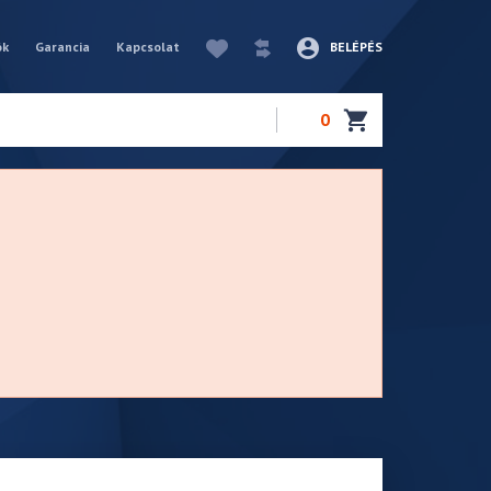
ók
Garancia
Kapcsolat
BELÉPÉS
0