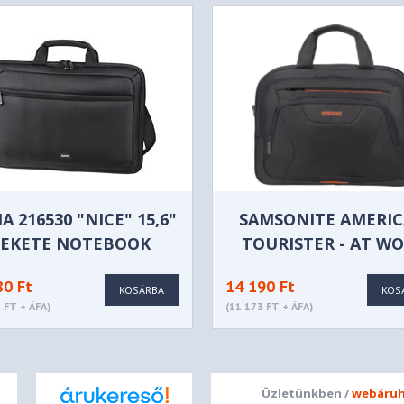
 216530 "NICE" 15,6"
SAMSONITE AMERI
FEKETE NOTEBOOK
TOURISTER - AT W
TÁSKA
15.6"
80 Ft
14 190 Ft
KOSÁRBA
KOS
 FT + ÁFA)
(11 173 FT + ÁFA)
Üzletünkben /
webáruh