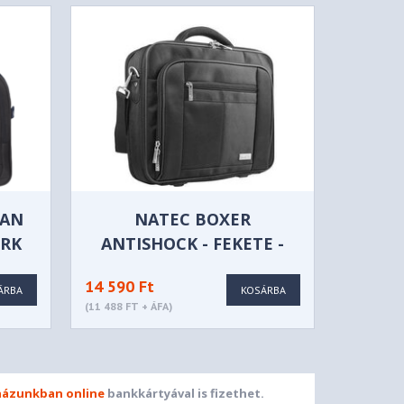
CAN
NATEC BOXER
ORK
ANTISHOCK - FEKETE -
15,6"
14 590 Ft
ÁRBA
KOSÁRBA
(11 488 FT + ÁFA)
ázunkban online
bankkártyával is fizethet.