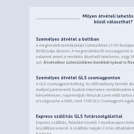
Milyen átvételi lehető
közül választhat?
Személyes átvétel a boltban
A megrendelt termék(ek)et Üzletünkben (1141 Budapes
83/B) tudja átvenni. A megrendelésről visszaigazoló e-
valamint amint a rendelés átvehető telefonon, vagy 
azt.
Átvételkor üzletünkben bankkártyával is fiz
Személyes átvétel GLS csomagponton
A GLS csomagpont költség- és időhatékony termék átv
mellyel partnereink leadott internetes rendeléseiket
kényelmesen, napirendjük ritmusát szem előtt tartva 
országszerte a több, mint 1100 GLS Csomagpont egyik
Express szállítás GLS futárszolgálattal
Express szállítás, feladást követő 1 munkanapon bel
kiszállításra kerül. A szállítás napján 3 órás időablako
futárcég.