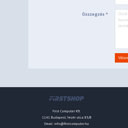
Összegzés *
Véle
First Computer Kft.
1141 Budapest, Vezér utca 83/B
Email:
info@firstcomputer.hu