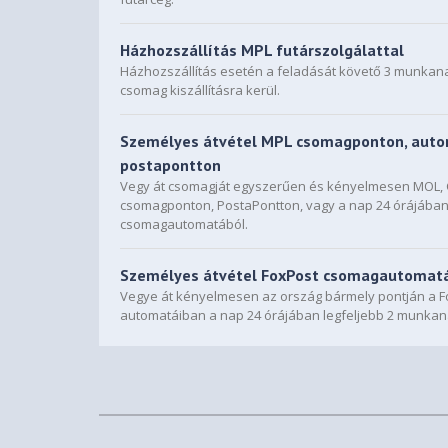
Házhozszállítás MPL futárszolgálattal
Házhozszállítás esetén a feladását követő 3 munkan
csomag kiszállításra kerül.
Személyes átvétel MPL csomagponton, auto
postapontton
Vegy át csomagját egyszerűen és kényelmesen MOL
csomagponton, PostaPontton, vagy a nap 24 órájába
csomagautomatából.
Személyes átvétel FoxPost csomagautomat
Vegye át kényelmesen az ország bármely pontján a F
automatáiban a nap 24 órájában legfeljebb 2 munkan