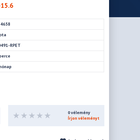
-15.6
34658
ota
0491-RPET
perce
hónap
0 vélemény
Írjon véleményt