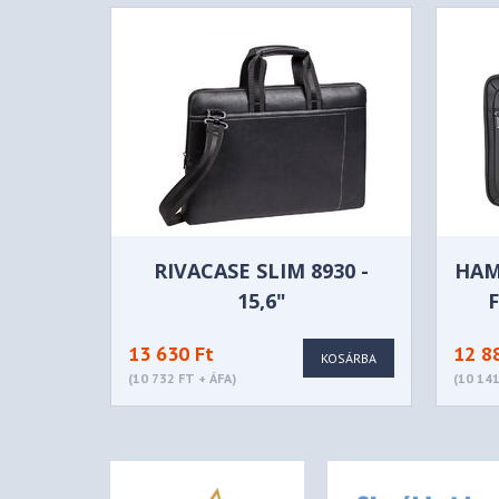
RIVACASE SLIM 8930 -
HAMA
15,6"
13 630 Ft
12 8
KOSÁRBA
(10 732 FT + ÁFA)
(10 141