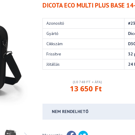
DICOTA ECO MULTI PLUS BASE 14
Azonosító
#2
Gyártó
Dic
Cikkszám
D3
Frissítve
32 
Jótállás
24 
(10 748 FT + ÁFA)
13 650 Ft
NEM RENDELHETŐ