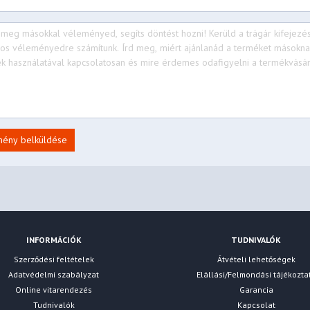
mény belküldése
INFORMÁCIÓK
TUDNIVALÓK
Szerződési feltételek
Átvételi lehetőségek
Adatvédelmi szabályzat
Elállási/Felmondási tájékozta
Online vitarendezés
Garancia
Tudnivalók
Kapcsolat