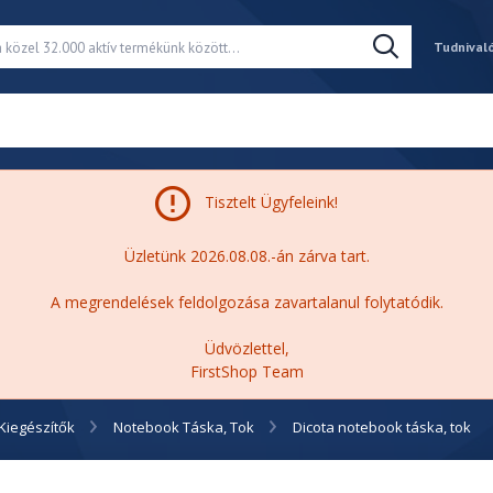
Tudnival
Tisztelt Ügyfeleink!
Üzletünk 2026.08.08.-án zárva tart.
A megrendelések feldolgozása zavartalanul folytatódik.
Üdvözlettel,
FirstShop Team
Kiegészítők
Notebook Táska, Tok
Dicota notebook táska, tok