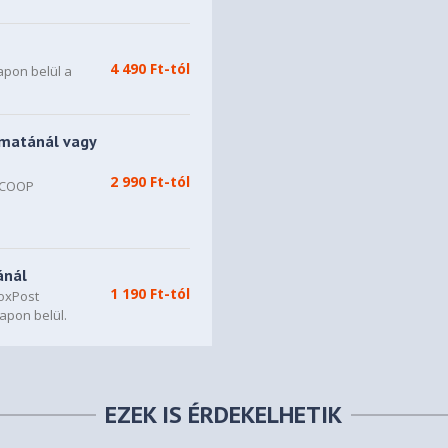
4 490 Ft-tól
apon belül a
matánál vagy
2 990 Ft-tól
, COOP
n
ánál
1 190 Ft-tól
oxPost
apon belül.
EZEK IS ÉRDEKELHETIK