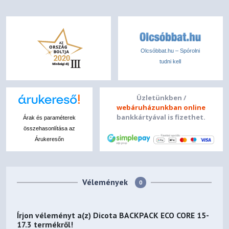
Olcsóbbat.hu – Spórolni
tudni kell
Üzletünkben /
webáruházunkban online
bankkártyával is fizethet.
Árak és paraméterek
összehasonlítása az
Árukeresőn
Vélemények
0
Írjon véleményt a(z)
Dicota BACKPACK ECO CORE 15-
17.3
termékről!