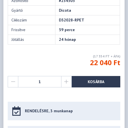
Azonosító
#234505
Gyártó
Dicota
Cikkszám
D32028-RPET
Frissítve
59 perce
Jótállás
24 hónap
(17 354 FT + ÁFA)
22 040 Ft
KOSÁRBA
RENDELÉSRE, 3 munkanap