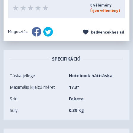
0 vélemény
Írjon véleményt
Megosztás:
kedvencekhez ad
SPECIFIKÁCIÓ
Táska jellege
Notebook hátitáska
Maximális kijelző méret
17,3"
Szín
Fekete
Súly
0.39 kg