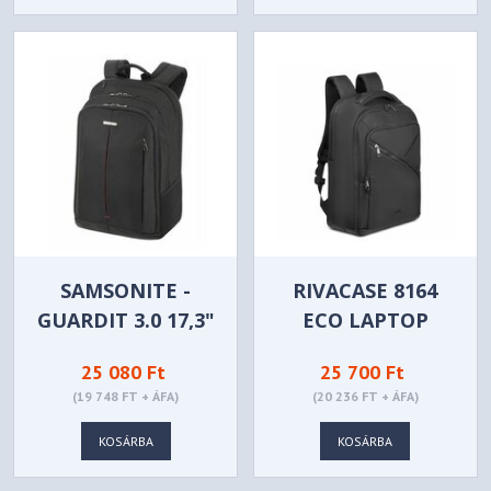
SAMSONITE -
RIVACASE 8164
GUARDIT 3.0 17,3"
ECO LAPTOP
L FEKETE
BACKPACK 17,3"
25 080 Ft
25 700 Ft
NOTEBOOK
BLACK
(19 748 FT + ÁFA)
(20 236 FT + ÁFA)
HÁTIZSÁK -
155197-1041
KOSÁRBA
KOSÁRBA