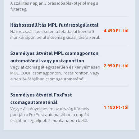
A szállítás napján 3 órás időablakot jelöl meg a
futárcég.
Házhozszállítás MPL futárszolgálattal
4 490 Ft-tól
Házhozszállítás esetén a feladását követő 3
munkanapon belül a csomag kiszállításra kerül.
Személyes átvétel MPL csomagponton,
automatánál vagy postapontton
2 990 Ft-tól
Vegy át csomagját egyszerűen és kényelmesen
MOL, COOP csomagponton, PostaPontton, vagy
a nap 24 órájában csomagautomatából.
Személyes átvétel FoxPost
csomagautomatánál
1 190 Ft-tól
Vegye át kényelmesen az ország bármely
pontján a FoxPost automatáiban a nap 24
órájában legfeljebb 2 munkanapon belül.