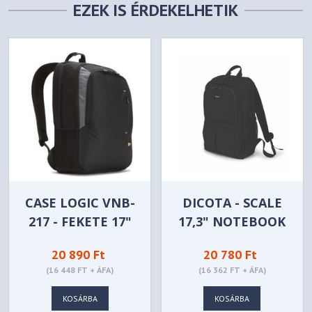
EZEK IS ÉRDEKELHETIK
CASE LOGIC VNB-
DICOTA - SCALE
217 - FEKETE 17"
17,3" NOTEBOOK
NOBEBOOK
HÁTIZSÁK - D31696
20 890 Ft
20 780 Ft
HÁTITÁSKA
(16 448 FT + ÁFA)
(16 362 FT + ÁFA)
KOSÁRBA
KOSÁRBA