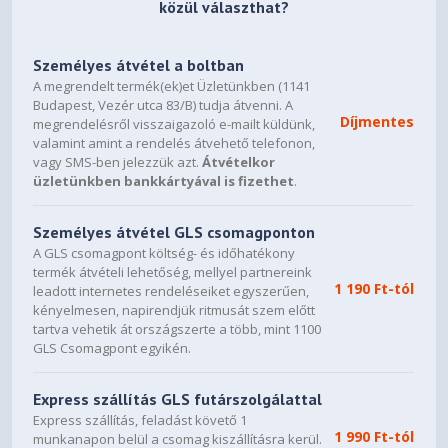
közül választhat?
Személyes átvétel a boltban
A megrendelt termék(ek)et Üzletünkben (1141
Budapest, Vezér utca 83/B) tudja átvenni. A
Díjmentes
megrendelésről visszaigazoló e-mailt küldünk,
valamint amint a rendelés átvehető telefonon,
vagy SMS-ben jelezzük azt.
Átvételkor
üzletünkben bankkártyával is fizethet
.
Személyes átvétel GLS csomagponton
A GLS csomagpont költség- és időhatékony
termék átvételi lehetőség, mellyel partnereink
1 190 Ft-tól
leadott internetes rendeléseiket egyszerűen,
kényelmesen, napirendjük ritmusát szem előtt
tartva vehetik át országszerte a több, mint 1100
GLS Csomagpont egyikén.
Express szállítás GLS futárszolgálattal
Express szállítás, feladást követő 1
1 990 Ft-tól
munkanapon belül a csomag kiszállításra kerül.