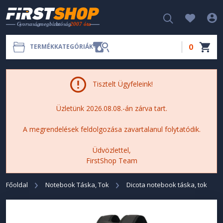
0
TERMÉKKATEGÓRIÁK
Tisztelt Ügyfeleink!
Üzletünk 2026.08.08.-án zárva tart.
A megrendelések feldolgozása zavartalanul folytatódik.
Üdvözlettel,
FirstShop Team
Főoldal
Notebook Táska, Tok
Dicota notebook táska, tok