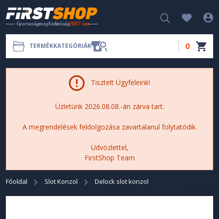
0
TERMÉKKATEGÓRIÁK
Tisztelt Ügyfeleink!
Üzletünk 2026.08.08.-án zárva tart.
A megrendelések feldolgozása zavartalanul folytatódik.
Üdvözlettel,
FirstShop Team
Főoldal
Slot Konzol
Delock slot konzol