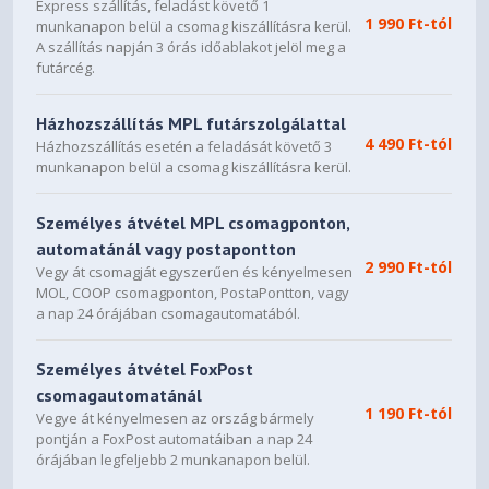
Express szállítás, feladást követő 1
1 990 Ft-tól
munkanapon belül a csomag kiszállításra kerül.
A szállítás napján 3 órás időablakot jelöl meg a
futárcég.
Házhozszállítás MPL futárszolgálattal
4 490 Ft-tól
Házhozszállítás esetén a feladását követő 3
munkanapon belül a csomag kiszállításra kerül.
Személyes átvétel MPL csomagponton,
automatánál vagy postapontton
2 990 Ft-tól
Vegy át csomagját egyszerűen és kényelmesen
MOL, COOP csomagponton, PostaPontton, vagy
a nap 24 órájában csomagautomatából.
Személyes átvétel FoxPost
csomagautomatánál
1 190 Ft-tól
Vegye át kényelmesen az ország bármely
pontján a FoxPost automatáiban a nap 24
órájában legfeljebb 2 munkanapon belül.