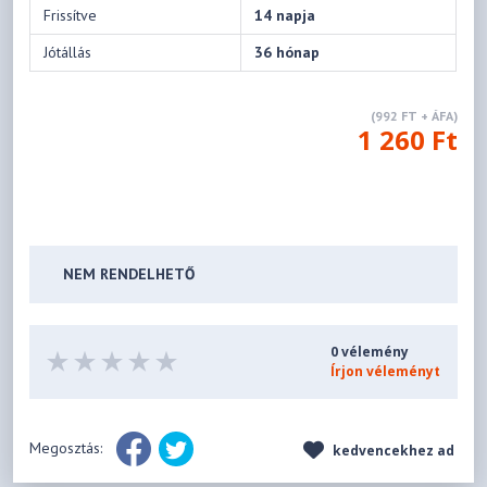
Frissítve
14 napja
Jótállás
36 hónap
(992 FT + ÁFA)
1 260 Ft
NEM RENDELHETŐ
0 vélemény
Írjon véleményt
Megosztás:
kedvencekhez ad