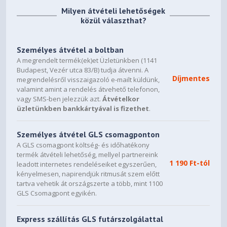
Milyen átvételi lehetőségek
közül választhat?
Személyes átvétel a boltban
A megrendelt termék(ek)et Üzletünkben (1141
Budapest, Vezér utca 83/B) tudja átvenni. A
Díjmentes
megrendelésről visszaigazoló e-mailt küldünk,
valamint amint a rendelés átvehető telefonon,
vagy SMS-ben jelezzük azt.
Átvételkor
üzletünkben bankkártyával is fizethet
.
Személyes átvétel GLS csomagponton
A GLS csomagpont költség- és időhatékony
termék átvételi lehetőség, mellyel partnereink
1 190 Ft-tól
leadott internetes rendeléseiket egyszerűen,
kényelmesen, napirendjük ritmusát szem előtt
tartva vehetik át országszerte a több, mint 1100
GLS Csomagpont egyikén.
Express szállítás GLS futárszolgálattal