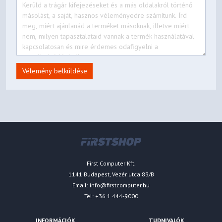
Vélemény belküldése
First Computer Kft.
1141 Budapest, Vezér utca 83/B
Email:
info@firstcomputer.hu
Tel: +36 1 444-9000
INFORMÁCIÓK
TUDNIVALÓK