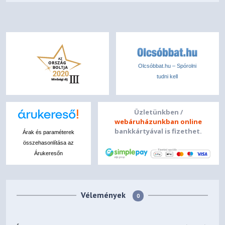
Olcsóbbat.hu – Spórolni
tudni kell
Üzletünkben /
webáruházunkban online
bankkártyával is fizethet.
Árak és paraméterek
összehasonlítása az
Árukeresőn
Vélemények
0