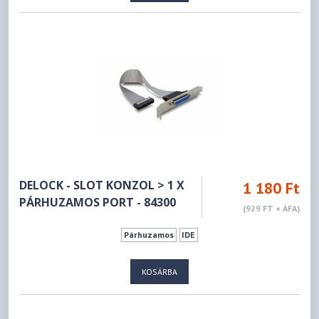
DELOCK - SLOT KONZOL > 1 X
1 180 Ft
PÁRHUZAMOS PORT - 84300
(929 FT + ÁFA)
Párhuzamos
IDE
KOSÁRBA