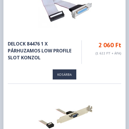
DELOCK 84476 1 X
2 060 Ft
PÁRHUZAMOS LOW PROFILE
(1 622 FT + ÁFA)
SLOT KONZOL
KOSÁRBA