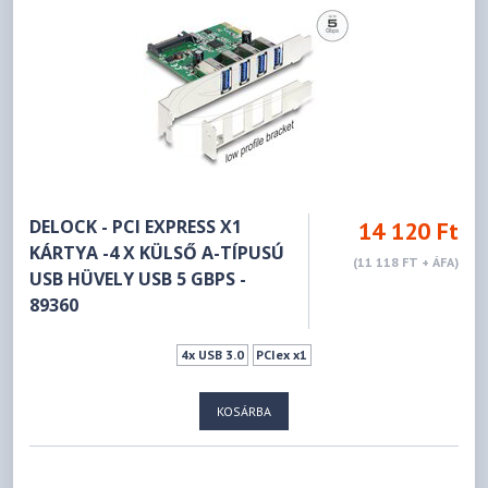
DELOCK - PCI EXPRESS X1
14 120 Ft
KÁRTYA -4 X KÜLSŐ A-TÍPUSÚ
(11 118 FT + ÁFA)
USB HÜVELY USB 5 GBPS -
89360
4x USB 3.0
PCIex x1
KOSÁRBA