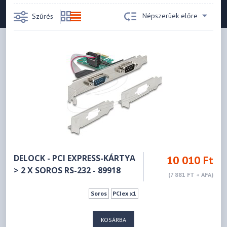
Népszerüek előre
Szűrés
DELOCK - PCI EXPRESS-KÁRTYA
10 010 Ft
> 2 X SOROS RS-232 - 89918
(7 881 FT + ÁFA)
Soros
PCIex x1
KOSÁRBA