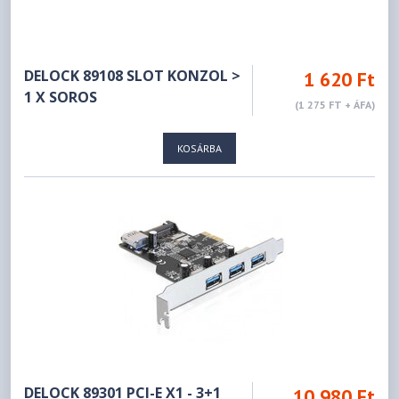
DELOCK 89108 SLOT KONZOL >
1 620 Ft
1 X SOROS
(1 275 FT + ÁFA)
KOSÁRBA
DELOCK 89301 PCI-E X1 - 3+1
10 980 Ft