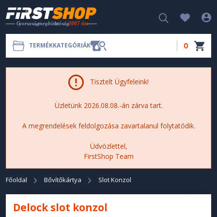
0
TERMÉKKATEGÓRIÁK
Tisztelt Ügyfeleink!
Üzletünk 2026.08.08.-án zárva tart.
A megrendelések feldolgozása zavartalanul folytatódik.
Üdvözlettel,
FirstShop Team
Főoldal
Bővítőkártya
Slot Konzol
Delock slot konzol