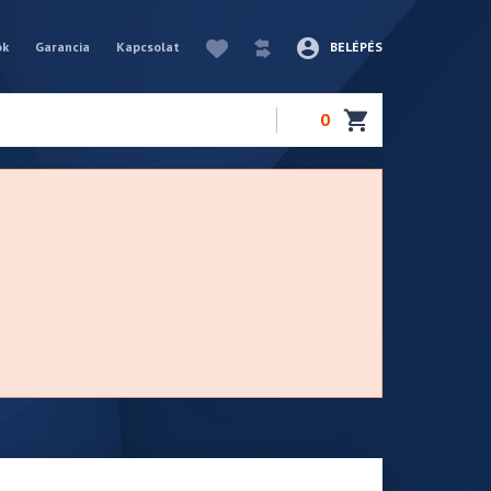
ók
Garancia
Kapcsolat
BELÉPÉS
0