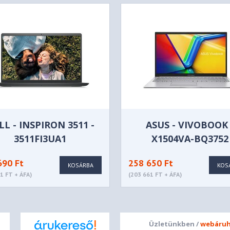
LL - INSPIRON 3511 -
ASUS - VIVOBOOK 
3511FI3UA1
X1504VA-BQ3752
690 Ft
258 650 Ft
KOSÁRBA
KOS
1 FT + ÁFA)
(203 661 FT + ÁFA)
Üzletünkben /
webáruh