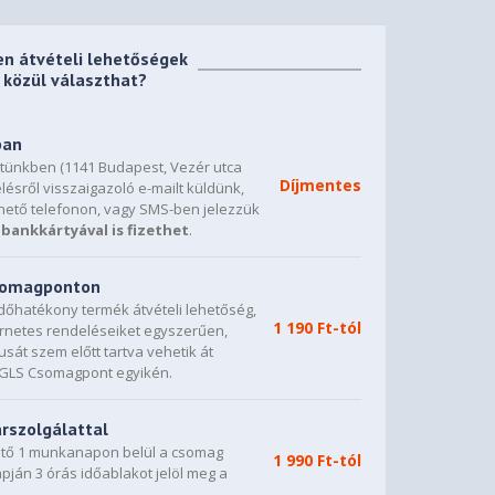
en átvételi lehetőségek
közül választhat?
ban
etünkben (1141 Budapest, Vezér utca
Díjmentes
lésről visszaigazoló e-mailt küldünk,
hető telefonon, vagy SMS-ben jelezzük
bankkártyával is fizethet
.
csomagponton
dőhatékony termék átvételi lehetőség,
1 190 Ft-tól
ternetes rendeléseiket egyszerűen,
sát szem előtt tartva vehetik át
0 GLS Csomagpont egyikén.
árszolgálattal
vető 1 munkanapon belül a csomag
1 990 Ft-tól
napján 3 órás időablakot jelöl meg a