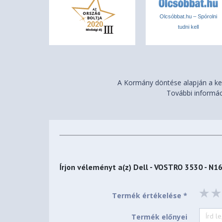
Olcsóbbat.hu – Spórolni
tudni kell
A Kormány döntése alapján a ker
További informác
Írjon véleményt a(z)
Dell - VOSTRO 3530 - 
Termék értékelése *
Termék előnyei