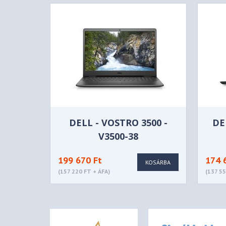
DELL - VOSTRO 3500 -
DE
V3500-38
199 670 Ft
174 
KOSÁRBA
(157 220 FT + ÁFA)
(137 55