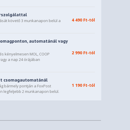
rszolgálattal
4 490 Ft-tól
dását követő 3 munkanapon belül a
somagponton, automatánál vagy
2 990 Ft-tól
n és kényelmesen MOL, COOP
vagy a nap 24 órájában
st csomagautomatánál
1 190 Ft-tól
g bármely pontján a FoxPost
n legfeljebb 2 munkanapon belül.