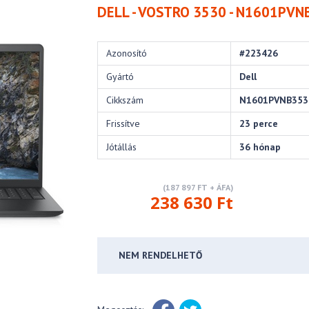
DELL - VOSTRO 3530 - N1601PV
Azonosító
#223426
Gyártó
Dell
Cikkszám
N1601PVNB35
Frissítve
23 perce
Jótállás
36 hónap
(187 897 FT + ÁFA)
238 630 Ft
NEM RENDELHETŐ