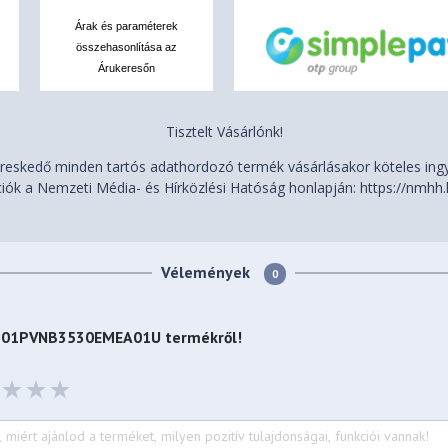
Árak és paraméterek
összehasonlítása az
Árukeresőn
Tisztelt Vásárlónk!
eskedő minden tartós adathordozó termék vásárlásakor köteles ingye
iók a Nemzeti Média- és Hírközlési Hatóság honlapján: https://nmhh.
Vélemények
0
N1601PVNB3530EMEA01U
termékről!