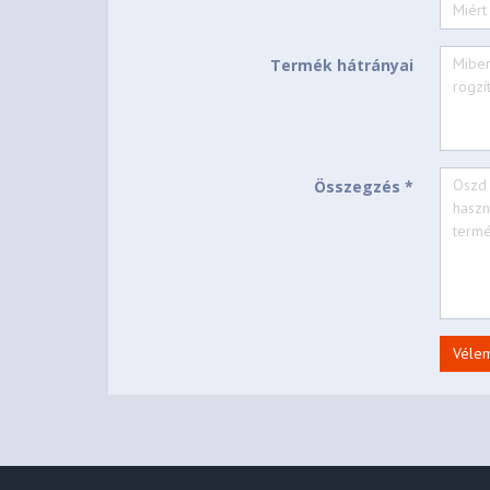
Termék hátrányai
Összegzés *
Véle