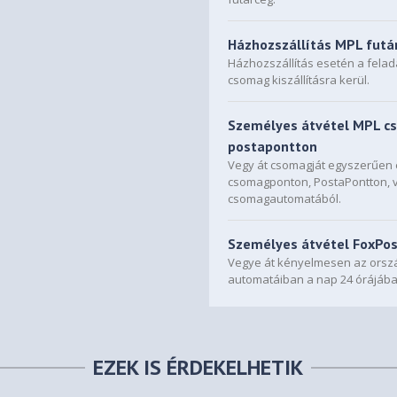
Házhozszállítás MPL futá
Házhozszállítás esetén a fela
csomag kiszállításra kerül.
Személyes átvétel MPL c
postapontton
Vegy át csomagját egyszerűe
csomagponton, PostaPontton, 
csomagautomatából.
Személyes átvétel FoxPo
Vegye át kényelmesen az orszá
automatáiban a nap 24 órájába
EZEK IS ÉRDEKELHETIK