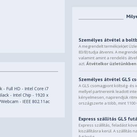
Mily
Személyes átvétel a bolt
A megrendelt termék(ek)et Üzl
83/B) tudja átvenni. A megrende
valamint amint a rendelés átve
azt.
Átvételkor üzletünkben 
Személyes átvétel GLS 
A GLS csomagpont költség- és i
- Full HD - Intel Core i7
mellyel partnereink leadott in
ack - Intel Chip - 1920 x
kényelmesen, napirendjük ritmu
ra/Webcam - IEEE 802.11ac
országszerte a több, mint 110
Express szállítás GLS fut
Express szállítás, feladást kö
kiszállításra kerül. A szállítás 
futárcég.