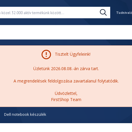
Tudnival
Tisztelt Ügyfeleink!
Üzletünk 2026.08.08.-án zárva tart.
A megrendelések feldolgozása zavartalanul folytatódik.
Üdvözlettel,
FirstShop Team
Dell notebook készülék