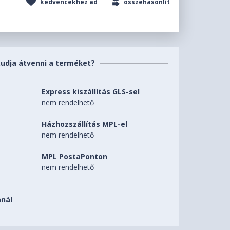
kedvencekhez ad
összehasonlít
tudja átvenni a terméket?
Express kiszállítás GLS-sel
nem rendelhető
Házhozszállítás MPL-el
nem rendelhető
MPL PostaPonton
nem rendelhető
nál