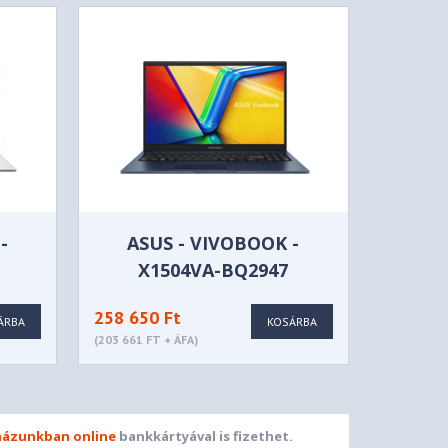
-
ASUS - VIVOBOOK -
X1504VA-BQ2947
258 650 Ft
ÁRBA
KOSÁRBA
(203 661 FT + ÁFA)
ázunkban online
bankkártyával is fizethet.