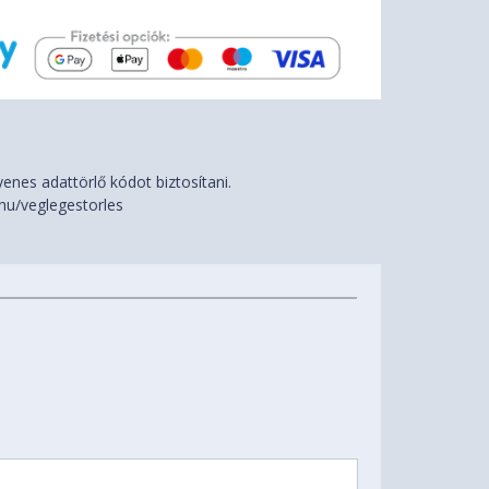
nes adattörlő kódot biztosítani.
hu/veglegestorles