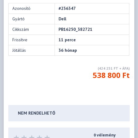
Azonosító
#236347
Gyártó
Dell
Cikkszám
PB16250_382721
Frissítve
11 perce
Jótállás
36 hónap
(424 251 FT + ÁFA)
538 800 Ft
NEM RENDELHETŐ
0 vélemény