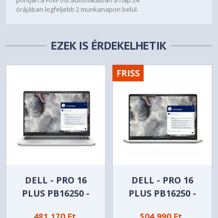
pontján a FoxPost automatáiban a nap 24
órájában legfeljebb 2 munkanapon belül.
EZEK IS ÉRDEKELHETIK
FRISS
DELL - PRO 16
DELL - PRO 16
PLUS PB16250 -
PLUS PB16250 -
BTO005_PB16250_EMEA
BTO220_PB16250_EME
481 170 Ft
504 990 Ft