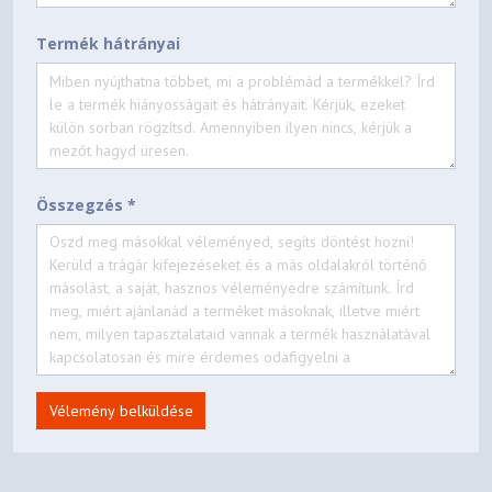
Termék hátrányai
Összegzés *
Vélemény belküldése