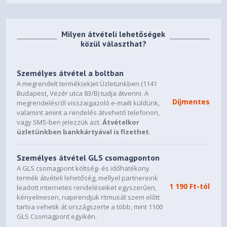
Milyen átvételi lehetőségek
közül választhat?
Személyes átvétel a boltban
A megrendelt termék(ek)et Üzletünkben (1141
Budapest, Vezér utca 83/B) tudja átvenni. A
Díjmentes
megrendelésről visszaigazoló e-mailt küldünk,
valamint amint a rendelés átvehető telefonon,
vagy SMS-ben jelezzük azt.
Átvételkor
üzletünkben bankkártyával is fizethet
.
Személyes átvétel GLS csomagponton
A GLS csomagpont költség- és időhatékony
termék átvételi lehetőség, mellyel partnereink
1 190 Ft-tól
leadott internetes rendeléseiket egyszerűen,
kényelmesen, napirendjük ritmusát szem előtt
tartva vehetik át országszerte a több, mint 1100
GLS Csomagpont egyikén.