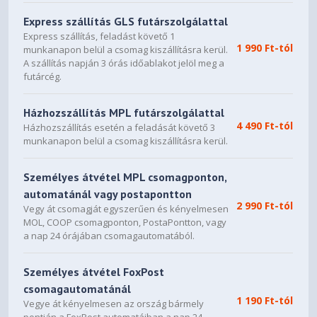
Express szállítás GLS futárszolgálattal
Express szállítás, feladást követő 1
1 990 Ft-tól
munkanapon belül a csomag kiszállításra kerül.
A szállítás napján 3 órás időablakot jelöl meg a
futárcég.
Házhozszállítás MPL futárszolgálattal
4 490 Ft-tól
Házhozszállítás esetén a feladását követő 3
munkanapon belül a csomag kiszállításra kerül.
Személyes átvétel MPL csomagponton,
automatánál vagy postapontton
2 990 Ft-tól
Vegy át csomagját egyszerűen és kényelmesen
MOL, COOP csomagponton, PostaPontton, vagy
a nap 24 órájában csomagautomatából.
Személyes átvétel FoxPost
csomagautomatánál
1 190 Ft-tól
Vegye át kényelmesen az ország bármely