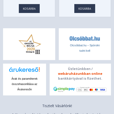
KOSÁRBA
KOSÁRBA
Olcsóbbat.hu – Spórolni
tudni kell
Üzletünkben /
webáruházunkban online
bankkártyával is fizethet.
Árak és paraméterek
összehasonlítása az
Árukeresőn
Tisztelt Vásárlónk!