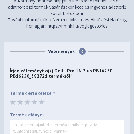
A Kormány döntése alapján a kereskedő minden tartós
adathordozó termék vásárlásakor köteles ingyenes adattörlő
kódot biztosítani.
További információk a Nemzeti Média- és Hírközlési Hatóság
honlapján: https://nmhh.hu/veglegestorles
Vélemények
0
Írjon véleményt a(z)
Dell - Pro 16 Plus PB16250 -
PB16250_382721
termékről!
Termék értékelése *
Termék előnyei