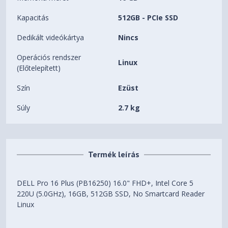
Kapacitás
512GB - PCIe SSD
Dedikált videókártya
Nincs
Operációs rendszer
Linux
(Előtelepített)
Szín
Ezüst
Súly
2.7 kg
Termék leírás
DELL Pro 16 Plus (PB16250) 16.0" FHD+, Intel Core 5
220U (5.0GHz), 16GB, 512GB SSD, No Smartcard Reader
Linux