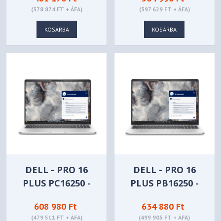
(378 874 FT + ÁFA)
(397 629 FT + ÁFA)
KOSÁRBA
KOSÁRBA
DELL - PRO 16
DELL - PRO 16
PLUS PC16250 -
PLUS PB16250 -
PB16250-19
BTO106_PB16250_EME
608 980 Ft
634 880 Ft
(479 511 FT + ÁFA)
(499 905 FT + ÁFA)