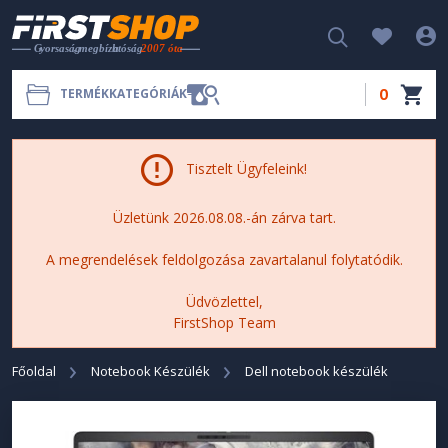
0
TERMÉKKATEGÓRIÁK
Tisztelt Ügyfeleink!
Üzletünk 2026.08.08.-án zárva tart.
A megrendelések feldolgozása zavartalanul folytatódik.
Üdvözlettel,
FirstShop Team
Főoldal
Notebook Készülék
Dell notebook készülék