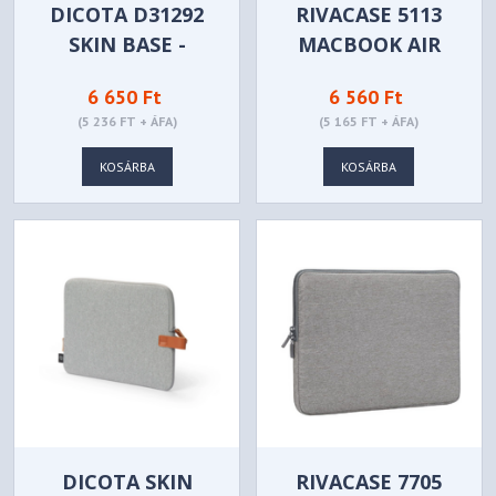
DICOTA D31292
RIVACASE 5113
SKIN BASE -
MACBOOK AIR
SZÜRKE - 13-14.1
11/MACBOOK 12 -
6 650 Ft
6 560 Ft
SZÜRKE-11-12
(5 236 FT + ÁFA)
(5 165 FT + ÁFA)
KOSÁRBA
KOSÁRBA
DICOTA SKIN
RIVACASE 7705