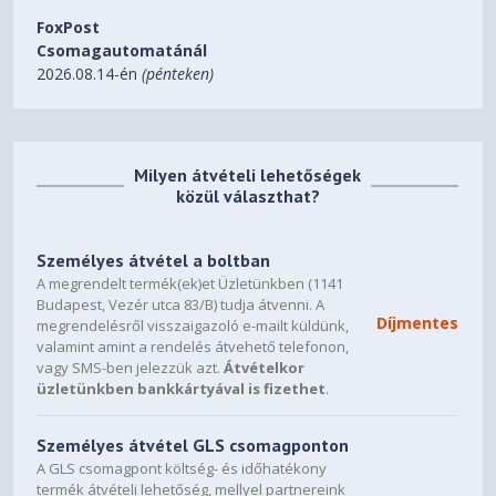
Yes
FoxPost
Recycled Content
Csomagautomatánál
2026.08.14-én
(pénteken)
100% Plastic
Milyen átvételi lehetőségek
közül választhat?
Személyes átvétel a boltban
A megrendelt termék(ek)et Üzletünkben (1141
Budapest, Vezér utca 83/B) tudja átvenni. A
Díjmentes
megrendelésről visszaigazoló e-mailt küldünk,
valamint amint a rendelés átvehető telefonon,
vagy SMS-ben jelezzük azt.
Átvételkor
üzletünkben bankkártyával is fizethet
.
Személyes átvétel GLS csomagponton
A GLS csomagpont költség- és időhatékony
termék átvételi lehetőség, mellyel partnereink