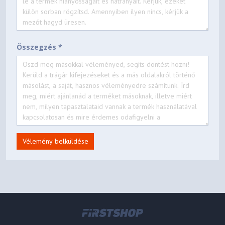
Összegzés *
Vélemény belküldése