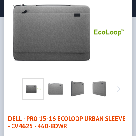
DELL - PRO 15-16 ECOLOOP URBAN SLEEVE
- CV4625 - 460-BDWR