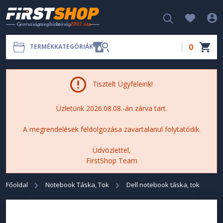
0
TERMÉKKATEGÓRIÁK
Tisztelt Ügyfeleink!
Üzletünk 2026.08.08.-án zárva tart.
A megrendelések feldolgozása zavartalanul folytatódik.
Üdvözlettel,
FirstShop Team
Főoldal
Notebook Táska, Tok
Dell notebook táska, tok