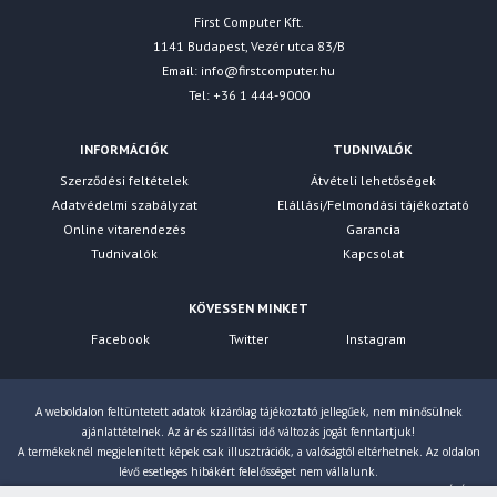
First Computer Kft.
1141 Budapest, Vezér utca 83/B
Email:
info@firstcomputer.hu
Tel: +36 1 444-9000
INFORMÁCIÓK
TUDNIVALÓK
Szerződési feltételek
Átvételi lehetőségek
Adatvédelmi szabályzat
Elállási/Felmondási tájékoztató
Online vitarendezés
Garancia
Tudnivalók
Kapcsolat
KÖVESSEN MINKET
Facebook
Twitter
Instagram
A weboldalon feltüntetett adatok kizárólag tájékoztató jellegűek, nem minősülnek
ajánlattételnek. Az ár és szállítási idő változás jogát fenntartjuk!
A termékeknél megjelenített képek csak illusztrációk, a valóságtól eltérhetnek. Az oldalon
lévő esetleges hibákért felelősséget nem vállalunk.
Eltérés esetén a gyártó által megadott paraméterek érvényesek! Bruttó árainkat 27% ÁFÁ-val