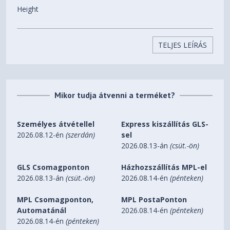
Height
269.2 mm
Width
TELJES LEÍRÁS
380 mm
Depth
Mikor tudja átvenni a terméket?
24.9 mm
Weight (Approximate)
Személyes átvétellel
Express kiszállítás GLS-
226.8 g
2026.08.12-én
(szerdán)
sel
2026.08.13-án
(csüt.-ön)
Miscellaneous
GLS Csomagponton
Házhozszállítás MPL-el
2026.08.13-án
(csüt.-ön)
2026.08.14-én
(pénteken)
Application/Usage
Notebook
MPL Csomagponton,
MPL PostaPonton
Automatánál
2026.08.14-én
(pénteken)
Recycled
2026.08.14-én
(pénteken)