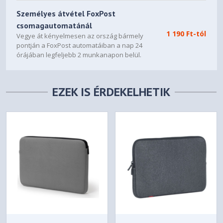
Személyes átvétel FoxPost
csomagautomatánál
1 190 Ft-tól
Vegye át kényelmesen az ország bármely
pontján a FoxPost automatáiban a nap 24
órájában legfeljebb 2 munkanapon belül.
EZEK IS ÉRDEKELHETIK