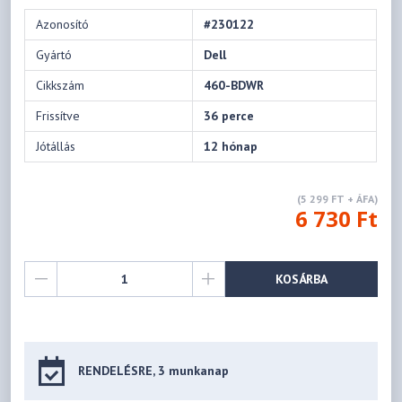
Azonosító
#230122
Gyártó
Dell
Cikkszám
460-BDWR
Frissítve
36 perce
Jótállás
12 hónap
(5 299 FT + ÁFA)
6 730 Ft
KOSÁRBA
RENDELÉSRE, 3 munkanap