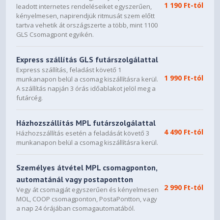
1 190 Ft-tól
leadott internetes rendeléseiket egyszerűen,
kényelmesen, napirendjük ritmusát szem előtt
tartva vehetik át országszerte a több, mint 1100
GLS Csomagpont egyikén.
Express szállítás GLS futárszolgálattal
Express szállítás, feladást követő 1
1 990 Ft-tól
munkanapon belül a csomag kiszállításra kerül.
A szállítás napján 3 órás időablakot jelöl meg a
futárcég.
Házhozszállítás MPL futárszolgálattal
4 490 Ft-tól
Házhozszállítás esetén a feladását követő 3
munkanapon belül a csomag kiszállításra kerül.
Személyes átvétel MPL csomagponton,
automatánál vagy postapontton
2 990 Ft-tól
Vegy át csomagját egyszerűen és kényelmesen
MOL, COOP csomagponton, PostaPontton, vagy
a nap 24 órájában csomagautomatából.