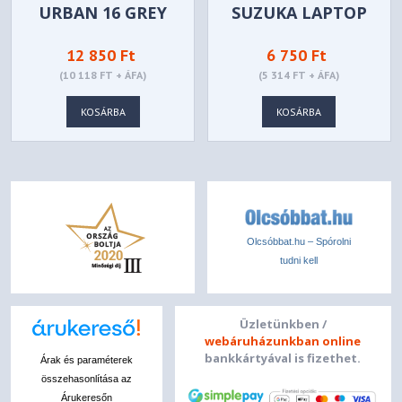
URBAN 16 GREY
SUZUKA LAPTOP
SLEEVE 15,6" GREY
12 850 Ft
6 750 Ft
(10 118 FT + ÁFA)
(5 314 FT + ÁFA)
KOSÁRBA
KOSÁRBA
Olcsóbbat.hu – Spórolni
tudni kell
Üzletünkben /
webáruházunkban online
bankkártyával is fizethet.
Árak és paraméterek
összehasonlítása az
Árukeresőn