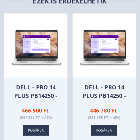
EZEK IS ÉRDEKELHETIK
DELL - PRO 14
DELL - PRO 14
PLUS PB14250 -
PLUS PB14250 -
PB14250_384226
PB14250_384223
466 500 Ft
446 780 Ft
(367 322 FT + ÁFA)
(351 795 FT + ÁFA)
KOSÁRBA
KOSÁRBA