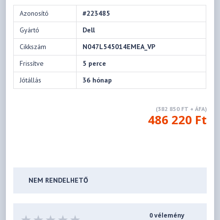
Azonosító
#223485
Gyártó
Dell
Cikkszám
N047L545014EMEA_VP
Frissítve
5 perce
Jótállás
36 hónap
(382 850 FT + ÁFA)
486 220 Ft
NEM RENDELHETŐ
0 vélemény