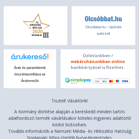
Olcsóbbat.hu – Spórolni
tudni kell
Üzletünkben /
webáruházunkban online
bankkártyával is fizethet.
Árak és paraméterek
összehasonlítása az
Árukeresőn
Tisztelt Vásárlónk!
A Kormány döntése alapján a kereskedő minden tartós
adathordozó termék vásárlásakor köteles ingyenes adattörlő
kódot biztosítani.
További információk a Nemzeti Média- és Hírközlési Hatóság
honlapján: https://nmhh.hu/veglegestorles