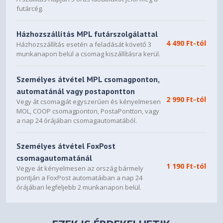
futárcég.
Házhozszállítás MPL futárszolgálattal
4 490 Ft-tól
Házhozszállítás esetén a feladását követő 3
munkanapon belül a csomag kiszállításra kerül.
Személyes átvétel MPL csomagponton,
automatánál vagy postapontton
2 990 Ft-tól
Vegy át csomagját egyszerűen és kényelmesen
MOL, COOP csomagponton, PostaPontton, vagy
a nap 24 órájában csomagautomatából.
Személyes átvétel FoxPost
csomagautomatánál
1 190 Ft-tól
Vegye át kényelmesen az ország bármely
pontján a FoxPost automatáiban a nap 24
órájában legfeljebb 2 munkanapon belül.