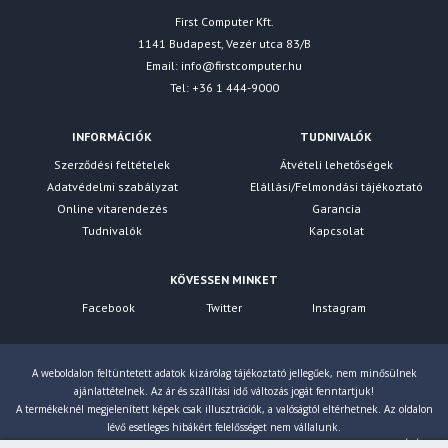
First Computer Kft.
1141 Budapest, Vezér utca 83/B
Email:
info@firstcomputer.hu
Tel: +36 1 444-9000
INFORMÁCIÓK
TUDNIVALÓK
Szerződési feltételek
Átvételi lehetőségek
Adatvédelmi szabályzat
Elállási/Felmondási tájékoztató
Online vitarendezés
Garancia
Tudnivalók
Kapcsolat
KÖVESSEN MINKET
Facebook
Twitter
Instagram
A weboldalon feltüntetett adatok kizárólag tájékoztató jellegűek, nem minősülnek
ajánlattételnek. Az ár és szállítási idő változás jogát fenntartjuk!
A termékeknél megjelenített képek csak illusztrációk, a valóságtól eltérhetnek. Az oldalon
lévő esetleges hibákért felelősséget nem vállalunk.
Eltérés esetén a gyártó által megadott paraméterek érvényesek! Bruttó árainkat 27% ÁFÁ-val