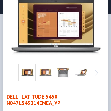
DELL - LATITUDE 5450 -
N047L545014EMEA_VP