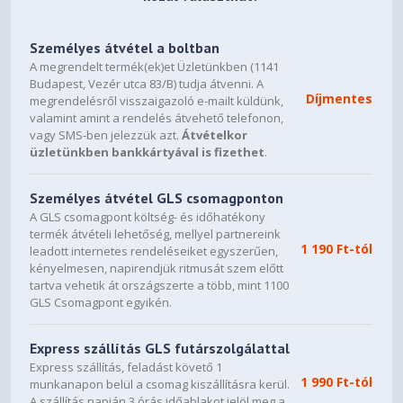
Személyes átvétel a boltban
A megrendelt termék(ek)et Üzletünkben (1141
Budapest, Vezér utca 83/B) tudja átvenni. A
Díjmentes
megrendelésről visszaigazoló e-mailt küldünk,
valamint amint a rendelés átvehető telefonon,
vagy SMS-ben jelezzük azt.
Átvételkor
üzletünkben bankkártyával is fizethet
.
Személyes átvétel GLS csomagponton
A GLS csomagpont költség- és időhatékony
termék átvételi lehetőség, mellyel partnereink
1 190 Ft-tól
leadott internetes rendeléseiket egyszerűen,
kényelmesen, napirendjük ritmusát szem előtt
tartva vehetik át országszerte a több, mint 1100
GLS Csomagpont egyikén.
Express szállítás GLS futárszolgálattal
Express szállítás, feladást követő 1
1 990 Ft-tól
munkanapon belül a csomag kiszállításra kerül.
A szállítás napján 3 órás időablakot jelöl meg a