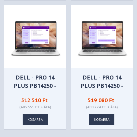
DELL - PRO 14
DELL - PRO 14
PLUS PB14250 -
PLUS PB14250 -
PB14250_384222
PB14250_384224
512 510 Ft
519 080 Ft
(403 551 FT + ÁFA)
(408 724 FT + ÁFA)
KOSÁRBA
KOSÁRBA