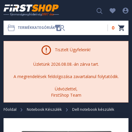
0
TERMÉKKATEGÓRIÁK
Tisztelt Ügyfeleink!
Üzletünk 2026.08.08.-án zárva tart.
A megrendelések feldolgozása zavartalanul folytatódik.
Üdvözlettel,
FirstShop Team
Főoldal
Notebook Készülék
Dell notebook készülék