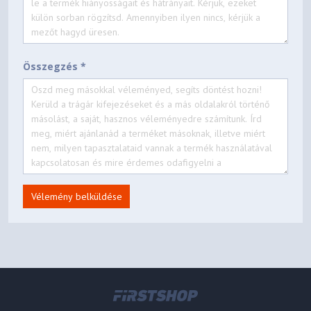
Összegzés *
Vélemény belküldése