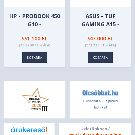
HP - PROBOOK 450
ASUS - TUF
G10 -
GAMING A15 -
B39T3AT#AKC
FA506NCG-HN185
331 100 Ft
347 000 Ft
(260 708 FT + ÁFA)
(273 228 FT + ÁFA)
KOSÁRBA
KOSÁRBA
Olcsóbbat.hu – Spórolni
tudni kell
Üzletünkben /
webáruházunkban online