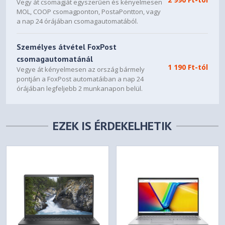
Vegy át csomagját egyszerűen és kényelmesen
MOL, COOP csomagponton, PostaPontton, vagy
a nap 24 órájában csomagautomatából.
Személyes átvétel FoxPost
csomagautomatánál
1 190 Ft-tól
Vegye át kényelmesen az ország bármely
pontján a FoxPost automatáiban a nap 24
órájában legfeljebb 2 munkanapon belül.
EZEK IS ÉRDEKELHETIK