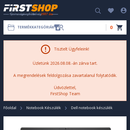
0
TERMÉKKATEGÓRIÁK
Tisztelt Ügyfeleink!
Üzletünk 2026.08.08.-án zárva tart.
A megrendelések feldolgozása zavartalanul folytatódik.
Üdvözlettel,
FirstShop Team
Főoldal
Notebook Készülék
Dell notebook készülék