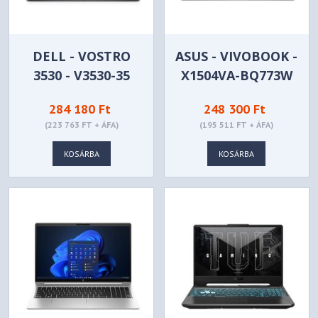
DELL - VOSTRO
ASUS - VIVOBOOK -
3530 - V3530-35
X1504VA-BQ773W
284 180 Ft
248 300 Ft
(223 763 FT + ÁFA)
(195 511 FT + ÁFA)
KOSÁRBA
KOSÁRBA