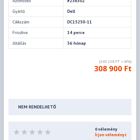
Azonosító
#236302
Gyártó
Dell
Cikkszám
DC15250-11
Frissítve
14 perce
Jótállás
36 hónap
(243 228 FT + ÁFA)
308 900 Ft
NEM RENDELHETŐ
0 vélemény
Írjon véleményt