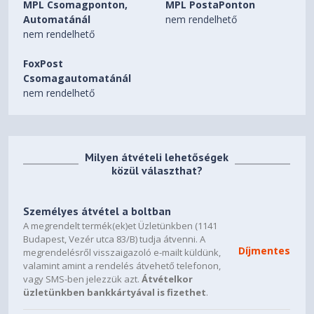
MPL Csomagponton,
MPL PostaPonton
Automatánál
nem rendelhető
nem rendelhető
FoxPost
Csomagautomatánál
nem rendelhető
Milyen átvételi lehetőségek
közül választhat?
Személyes átvétel a boltban
A megrendelt termék(ek)et Üzletünkben (1141
Budapest, Vezér utca 83/B) tudja átvenni. A
Díjmentes
megrendelésről visszaigazoló e-mailt küldünk,
valamint amint a rendelés átvehető telefonon,
vagy SMS-ben jelezzük azt.
Átvételkor
üzletünkben bankkártyával is fizethet
.