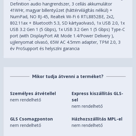
Definition audio hangrendszer, 3 cellás akkumulátor
41WHr, magyar billentyűzet (háttérvilágítás nélkül) +
NumPad, NO RJ-45, Realtek Wi-Fi 6 RTL8852BE, 2x2,
802.11ax + Bluetooth 5.3, SD kártyaolvasó, 1x USB 2.0, 1x
USB 3.2 Gen 1 (5 Gbps), 1x USB 3.2 Gen 1 (5 Gbps) Type-C
port (with DisplayPort Alt Mode 1.4/Power Delivery ),
ujjlenyomat olvasó, 65W AC 4.5mm adapter, TPM 2.0, 3
év ProSupport és helyszíni garancia
Mikor tudja átvenni a terméket?
Személyes átvétellel
Express kiszállítás GLS-
nem rendelhető
sel
nem rendelhető
GLS Csomagponton
Házhozszállítás MPL-el
nem rendelhető
nem rendelhető