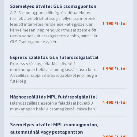
Személyes átvétel GLS csomagponton
A GLS csomagpont költség- és időhatékony
termék átvételi lehetőség, mellyel partnereink
1 190 Ft-tól
leadott internetes rendeléseiket egyszerűen,
kényelmesen, napirendjük ritmusát szem előtt
tartva vehetik át országszerte a több, mint 1100
GLS Csomagpont egyikén.
Express szállítás GLS futárszolgálattal
Express szállítás, feladást követő 1
1 990 Ft-tól
munkanapon belül a csomag kiszállításra kerül.
A szállítás napján 3 órás időablakot jelöl meg a
futárcég.
Házhozszállítás MPL futárszolgálattal
4 490 Ft-tól
Házhozszállítás esetén a feladását követő 3
munkanapon belül a csomag kiszállításra kerül.
Személyes átvétel MPL csomagponton,
automatánál vagy postapontton
2 990 Ft-tól