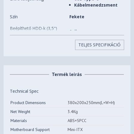
Kábelmenedzsment
Szín
Fekete
Beépíthető HDD-k (3,5")
1 db
száma
TELJES SPECIFIKÁCIÓ
Beépíthető SSD-k (2,5")
1 db
száma
Előlapi (5,25") bővítőhelyek
0 db
száma
Termék leírás
Beépített ventilátorok
0 db
Technical Spec
Beépíthető
6 db
ventilátorok(12CM) száma
Product Dimensions
380x200x250mm(L×W×H)
Net Weight
3.4Kg
Processzorhűtő maximális
172 mm
magassága
Materials
ABS+SPCC
Motherboard Support
Mini-ITX
Súly
8.32 kg