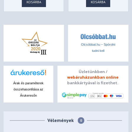
KOSÁRBA
KOSÁRBA
Olcsóbbat.hu – Spórolni
tudni kell
Üzletünkben /
webáruházunkban online
bankkártyával is fizethet.
Árak és paraméterek
összehasonlítása az
Árukeresőn
Vélemények
0