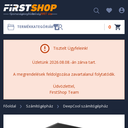
0
TERMÉKKATEGÓRIÁK
Tisztelt Ügyfeleink!
Üzletünk 2026.08.08.-án zárva tart.
A megrendelések feldolgozása zavartalanul folytatódik.
Üdvözlettel,
FirstShop Team
Főoldal
Számítógépház
DeepCool számítógépház