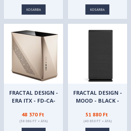
9011246-WW
KOSÁRBA
KOSÁRBA
FRACTAL DESIGN -
FRACTAL DESIGN -
ERA ITX - FD-CA-
MOOD - BLACK -
ERA-ITX-CHP
FD-C-MOD1N-02
48 370 Ft
51 880 Ft
(38 086 FT + ÁFA)
(40 850 FT + ÁFA)