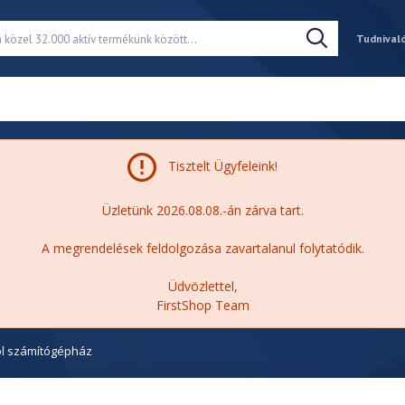
Tudnival
Tisztelt Ügyfeleink!
Üzletünk 2026.08.08.-án zárva tart.
A megrendelések feldolgozása zavartalanul folytatódik.
Üdvözlettel,
FirstShop Team
l számítógépház