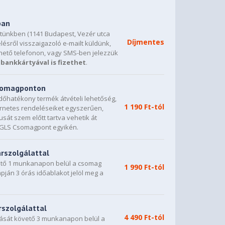
ban
etünkben (1141 Budapest, Vezér utca
Díjmentes
lésről visszaigazoló e-mailt küldünk,
hető telefonon, vagy SMS-ben jelezzük
bankkártyával is fizethet
.
csomagponton
dőhatékony termék átvételi lehetőség,
1 190 Ft-tól
ternetes rendeléseiket egyszerűen,
sát szem előtt tartva vehetik át
0 GLS Csomagpont egyikén.
árszolgálattal
vető 1 munkanapon belül a csomag
1 990 Ft-tól
napján 3 órás időablakot jelöl meg a
rszolgálattal
4 490 Ft-tól
dását követő 3 munkanapon belül a