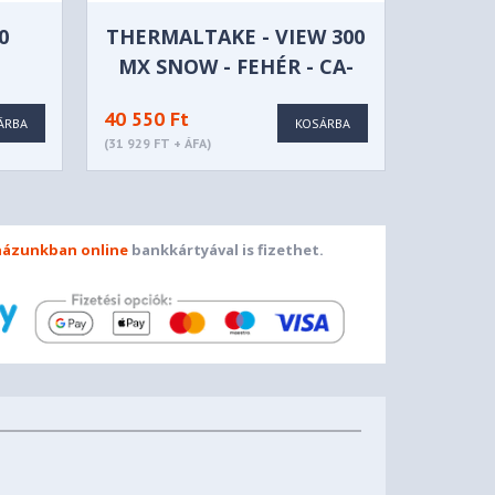
0
THERMALTAKE - VIEW 300
MX SNOW - FEHÉR - CA-
EHÉR
1P6-00M6WN-00
40 550 Ft
ÁRBA
KOSÁRBA
(31 929 FT + ÁFA)
ázunkban online
bankkártyával is fizethet.