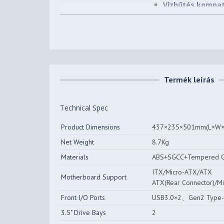
Vízhűtés kompati
Szín
Fehér
Beépíthető HDD-k (3,5")
2 db
száma
Beépíthető SSD-k (2,5")
2 db
Termék leírás
száma
Előlapi (5,25") bővítőhelyek
Technical Spec
0 db
száma
Product Dimensions
437×235×501mm(L×W×
Beépített ventilátorok
4 db
Net Weight
8.7Kg
Beépíthető
Materials
ABS+SGCC+Tempered G
10 db
ventilátorok(12CM) száma
ITX/Micro-ATX/ATX
Motherboard Support
ATX(Rear Connector)/Mi
Processzorhűtő maximális
176 mm
magassága
Front I/O Ports
USB3.0×2、Gen2 Type
3.5" Drive Bays
2
Videokártya maximális
410 mm
hossza