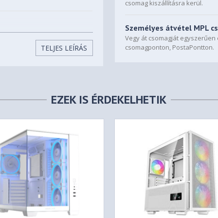
csomag kiszállításra kerül.
Személyes átvétel MPL c
GB Reverse Blade)
Vegy át csomagját egyszerűe
RGB)
csomagponton, PostaPontton.
TELJES LEÍRÁS
mm
0mm
EZEK IS ÉRDEKELHETIK
HDD/120FAN :Choose one of
mm
0/360mm
mm if a 360mm radiator and
the side)
ngth: 210mm）