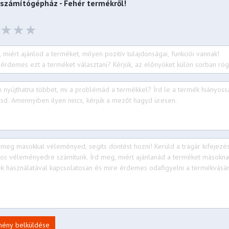
 számítógépház - Fehér
termékről!
mény belküldése