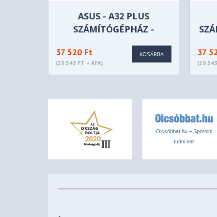
EAN
6933412765189
ASUS - A32 PLUS
SZÁMÍTÓGÉPHÁZ -
SZÁ
P/N
R-CG580-WHADA4-G-1
FEKETE
37 520 Ft
37 5
KOSÁRBA
(29 543 FT + ÁFA)
(29 543
Olcsóbbat.hu – Spórolni
tudni kell