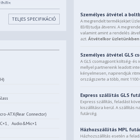
bilis
Személyes átvétel a bolt
TELJES SPECIFIKÁCIÓ
A megrendelt termék(ek)et Üzl
83/B) tudja átvenni. A megrende
valamint amint a rendelés átve
azt.
Átvételkor üzletünkben 
Személyes átvétel GLS 
A GLS csomagpont költség- és i
mellyel partnereink leadott in
kényelmesen, napirendjük ritmu
országszerte a több, mint 110
H)
Express szállítás GLS fut
lass
Express szállítás, feladást kö
kiszállításra kerül. A szállítás 
futárcég.
cro-ATX(Rear Connector)
-C×1、Audio&Mic×1
Házhozszállítás MPL futá
Házhozszállítás esetén a fela