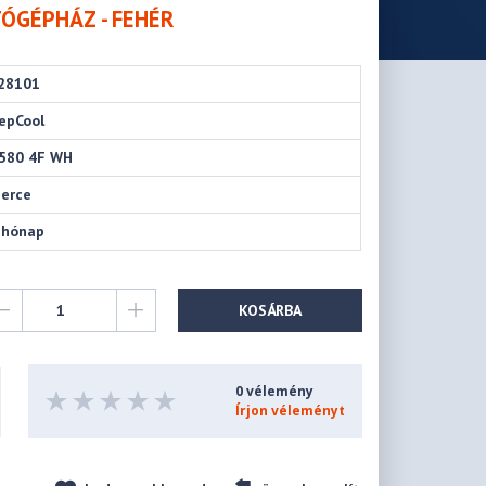
TÓGÉPHÁZ - FEHÉR
28101
epCool
580 4F WH
perce
 hónap
KOSÁRBA
0 vélemény
Írjon véleményt