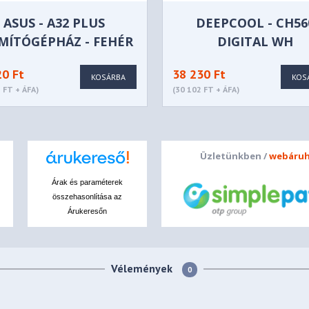
ASUS - A32 PLUS
DEEPCOOL - CH56
MÍTÓGÉPHÁZ - FEHÉR
DIGITAL WH
SZÁMÍTÓGÉPHÁZ - F
20 Ft
38 230 Ft
KOSÁRBA
KOS
 FT + ÁFA)
(30 102 FT + ÁFA)
Üzletünkben /
webáruh
Árak és paraméterek
összehasonlítása az
Árukeresőn
Vélemények
0