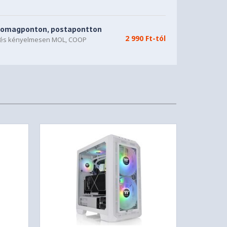
somagponton, postapontton
2 990 Ft-tól
n és kényelmesen MOL, COOP