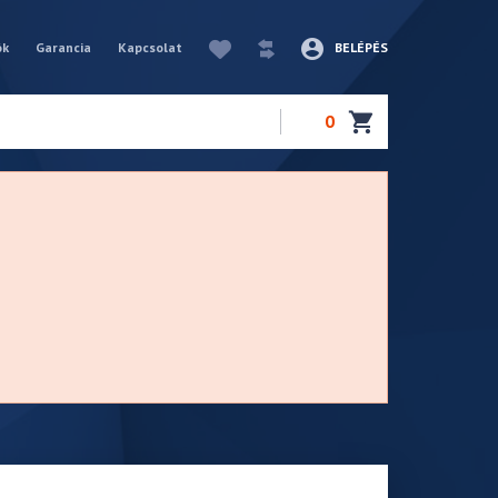
ók
Garancia
Kapcsolat
BELÉPÉS
0