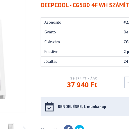
DEEPCOOL - CG580 4F WH SZÁMÍ
Azonosító
#2
Gyártó
De
Cikkszám
CG
Frissítve
2 
Jótállás
24
(29 874 FT + ÁFA)
37 940 Ft
RENDELÉSRE, 1 munkanap