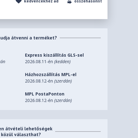
kedvencekhez ad
összehasonlít
tudja átvenni a terméket?
Express kiszállítás GLS-sel
tán
2026.08.11-én
(kedden)
Házhozszállítás MPL-el
2026.08.12-én
(szerdán)
MPL PostaPonton
2026.08.12-én
(szerdán)
en átvételi lehetőségek
közül választhat?