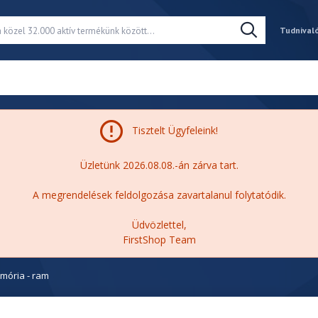
Tudnival
Tisztelt Ügyfeleink!
Üzletünk 2026.08.08.-án zárva tart.
A megrendelések feldolgozása zavartalanul folytatódik.
Üdvözlettel,
FirstShop Team
emória - ram