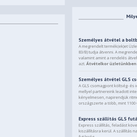
Mily
Személyes átvétel a bolt
A megrendelt termék(ek)et Üzl
83/B) tudja átvenni. A megrende
valamint amint a rendelés átve
azt.
Átvételkor üzletünkben 
Személyes átvétel GLS 
A GLS csomagpont költség- és i
mellyel partnereink leadott in
kényelmesen, napirendjük ritmu
országszerte a több, mint 110
Express szállítás GLS fut
Express szállítás, feladást kö
kiszállításra kerül. A szállítás 
futárcég.