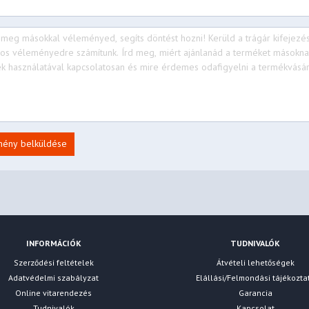
mény belküldése
INFORMÁCIÓK
TUDNIVALÓK
Szerződési feltételek
Átvételi lehetőségek
Adatvédelmi szabályzat
Elállási/Felmondási tájékozta
Online vitarendezés
Garancia
Tudnivalók
Kapcsolat