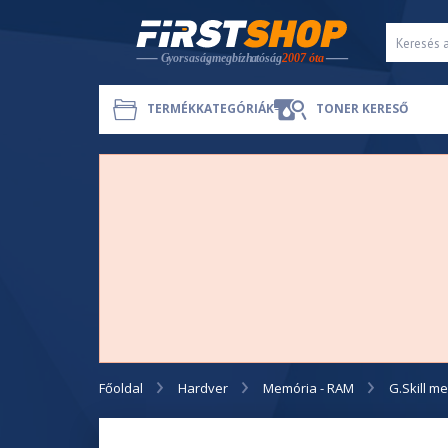
TERMÉKKATEGÓRIÁK
TONER KERESŐ
Főoldal
Hardver
Memória - RAM
G.Skill m