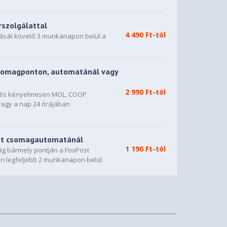
rszolgálattal
4 490 Ft-tól
dását követő 3 munkanapon belül a
somagponton, automatánál vagy
2 990 Ft-tól
n és kényelmesen MOL, COOP
vagy a nap 24 órájában
st csomagautomatánál
1 190 Ft-tól
g bármely pontján a FoxPost
n legfeljebb 2 munkanapon belül.