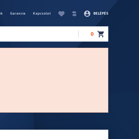
ók
Garancia
Kapcsolat
BELÉPÉS
0