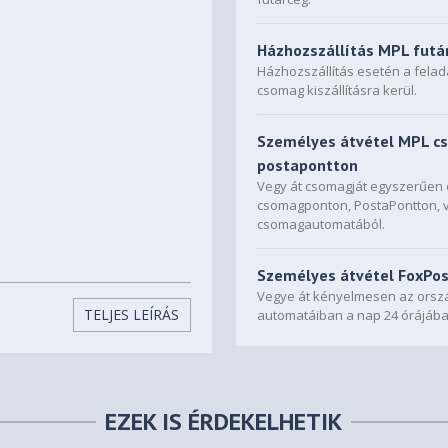
Házhozszállítás MPL futá
Házhozszállítás esetén a fela
csomag kiszállításra kerül.
Személyes átvétel MPL c
postapontton
Vegy át csomagját egyszerűe
csomagponton, PostaPontton, 
csomagautomatából.
Személyes átvétel FoxPo
Vegye át kényelmesen az orszá
TELJES LEÍRÁS
automatáiban a nap 24 órájába
EZEK IS ÉRDEKELHETIK