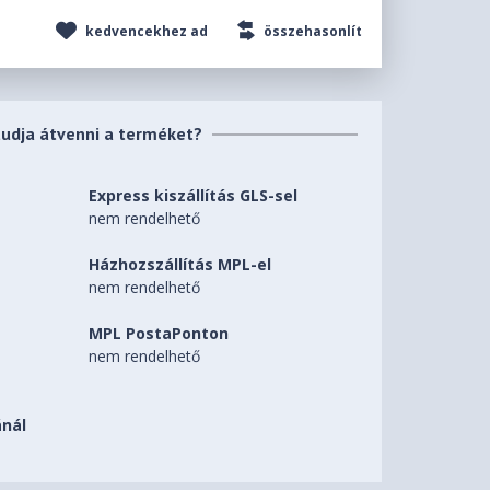
kedvencekhez ad
összehasonlít
tudja átvenni a terméket?
Express kiszállítás GLS-sel
nem rendelhető
Házhozszállítás MPL-el
nem rendelhető
MPL PostaPonton
nem rendelhető
nál