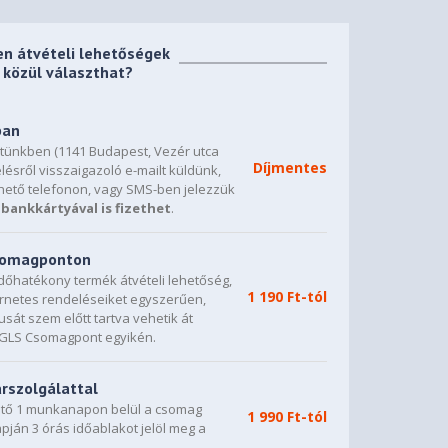
en átvételi lehetőségek
közül választhat?
ban
etünkben (1141 Budapest, Vezér utca
Díjmentes
lésről visszaigazoló e-mailt küldünk,
hető telefonon, vagy SMS-ben jelezzük
bankkártyával is fizethet
.
csomagponton
dőhatékony termék átvételi lehetőség,
1 190 Ft-tól
ternetes rendeléseiket egyszerűen,
sát szem előtt tartva vehetik át
0 GLS Csomagpont egyikén.
árszolgálattal
vető 1 munkanapon belül a csomag
1 990 Ft-tól
napján 3 órás időablakot jelöl meg a