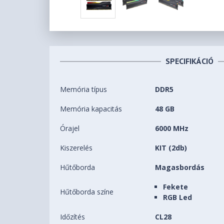
SPECIFIKÁCIÓ
Memória típus
DDR5
Memória kapacitás
48 GB
Órajel
6000 MHz
Kiszerelés
KIT (2db)
Hűtőborda
Magasbordás
Fekete
Hűtőborda színe
RGB Led
Időzítés
CL28