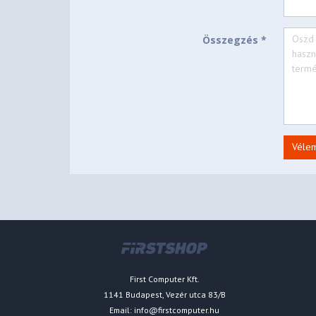
Összegzés *
Véle
First Computer Kft.
1141 Budapest, Vezér utca 83/B
Email:
info@firstcomputer.hu