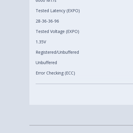
6000 MT/s
Tested Latency (EXPO)
28-36-36-96
Tested Voltage (EXPO)
1.35V
Registered/Unbuffered
Unbuffered
Error Checking (ECC)
Non-ECC
SPD Speed (Default)
5600 MT/s
SPD Voltage (Default)
1.10V