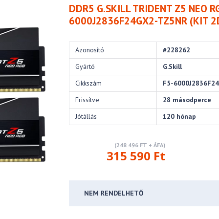
DDR5 G.SKILL TRIDENT Z5 NEO R
6000J2836F24GX2-TZ5NR (KIT 2
Azonosító
#228262
Gyártó
G.Skill
Cikkszám
F5-6000J2836F2
Frissítve
28 másodperce
Jótállás
120 hónap
(248 496 FT + ÁFA)
315 590 Ft
NEM RENDELHETŐ