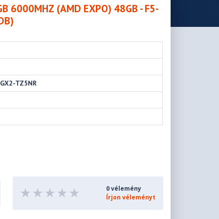
GB 6000MHZ (AMD EXPO) 48GB - F5-
DB)
4GX2-TZ5NR
0 vélemény
Írjon véleményt