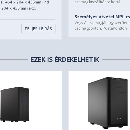
csomag kiszállításra kerül.
ns), 464 x 204 x 455mm (incl
 x 204 x 455mm (excl.
Személyes átvétel MPL c
Vegy át csomagját egyszerűe
, E500-KNNN-S00) (exlc.
csomagponton, PostaPontton.
TELJES LEÍRÁS
E500-KG5N-S00, E500-KN5N-
X
EZEK IS ÉRDEKELHETIK
0-KNNN-S00), 1 (E500-KG5N-
0-KNNN-S00), 5 (E500-KG5N-