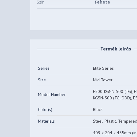
Szín
Fekete
Beépíthető HDD-k (3,5")
2 db
száma
Beépíthető SSD-k (2,5")
4 db
száma
Termék leírás
Előlapi (5,25") bővítőhelyek
1 db
száma
Series
Elite Series
Beépített ventilátorok
1 db
Size
Mid Tower
Beépíthető
3 db
ventilátorok(12CM) száma
E500-KGNN-S00 (TG), E
Model Number
KG5N-S00 (TG, ODD), E
Processzorhűtő maximális
163 mm
magassága
Color(s)
Black
Videokártya maximális
350 mm
Materials
Steel, Plastic, Tempere
hossza
409 x 204 x 455mm (incl
Súly
8.27 kg