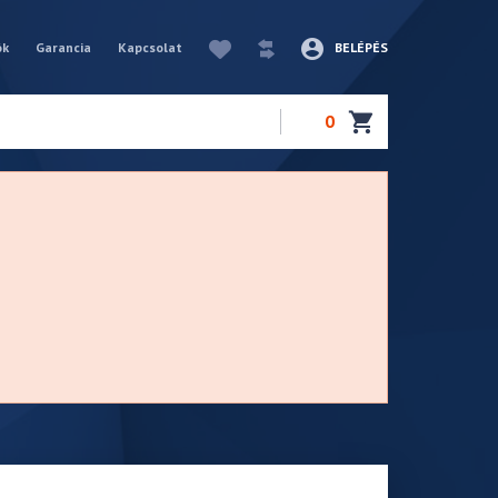
ók
Garancia
Kapcsolat
BELÉPÉS
0