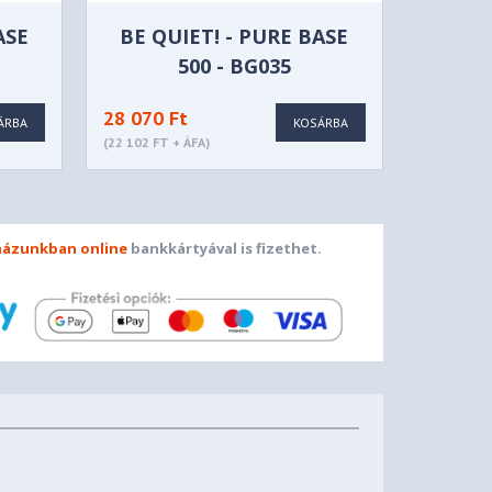
ASE
BE QUIET! - PURE BASE
500 - BG035
28 070 Ft
ÁRBA
KOSÁRBA
(22 102 FT + ÁFA)
ázunkban online
bankkártyával is fizethet.