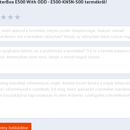
sterBox E500 With ODD - E500-KN5N-S00
termékről!
0, E500-KNNN-S00), 180mm
-KN5N-S00)
& radiator) (E500-KGNN-S00,
(w/o front fans & radiator)
-KN5N-S00)
mény belküldése