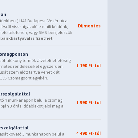
ban
etünkben (1141 Budapest, Vezér utca
Díjmentes
lésről visszaigazoló e-mailt küldünk,
hető telefonon, vagy SMS-ben jelezzük
bankkártyával is fizethet
.
csomagponton
dőhatékony termék átvételi lehetőség,
1 190 Ft-tól
ternetes rendeléseiket egyszerűen,
sát szem előtt tartva vehetik át
0 GLS Csomagpont egyikén.
árszolgálattal
vető 1 munkanapon belül a csomag
1 990 Ft-tól
napján 3 órás időablakot jelöl meg a
rszolgálattal
4 490 Ft-tól
dását követő 3 munkanapon belül a