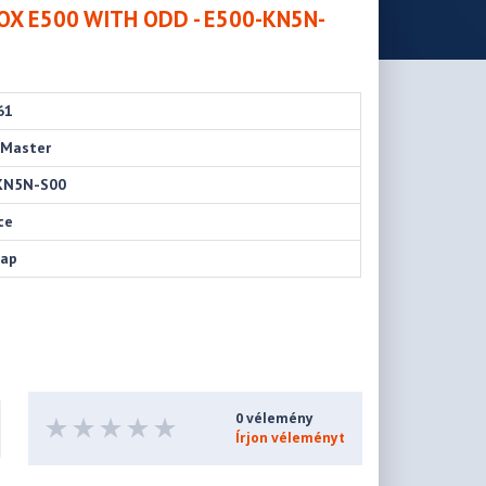
OX E500 WITH ODD - E500-KN5N-
61
 Master
KN5N-S00
ce
nap
0 vélemény
Írjon véleményt