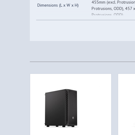
455mm (excl. Protrusio
Dimensions (L x W x H)
Protrusions, ODD), 457
Protrusions, ODD)
37.29L (E500-KGNN-S00
Volume
Protrusions), 42.40L (
S00) (exlc. Protrusions)
Motherboard Support
Mini ITX, Micro ATX, AT
Expansion Slots
7
Kensington Lock
N/A
0 (E500-KGNN-S00, E50
5.25" Drive Bays
S00, E500-KN5N-S00)
2.5" / 3.5" Drive Bays
2
(Combo)
3 (E500-KGNN-S00, E50
2.5" Drive Bays
S00, E500-KN5N-S00)