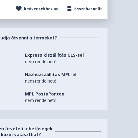
kedvencekhez ad
összehasonlít
tudja átvenni a terméket?
Express kiszállítás GLS-sel
nem rendelhető
Házhozszállítás MPL-el
nem rendelhető
MPL PostaPonton
nem rendelhető
en átvételi lehetőségek
közül választhat?