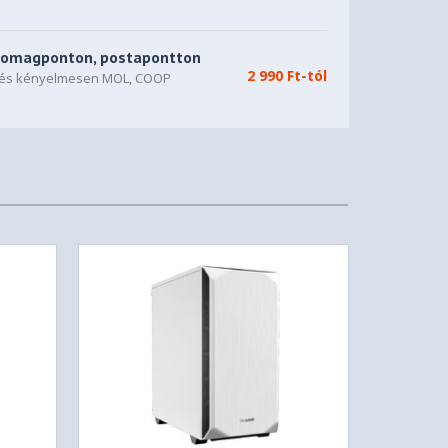
somagponton, postapontton
2 990 Ft-tól
n és kényelmesen MOL, COOP