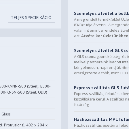
Személyes átvétel a bolt
TELJES SPECIFIKÁCIÓ
A megrendelt termék(ek)et Üzl
83/B) tudja átvenni. A megrende
valamint amint a rendelés átve
azt.
Átvételkor üzletünkben 
Személyes átvétel GLS 
A GLS csomagpont költség- és i
mellyel partnereink leadott in
kényelmesen, napirendjük ritmu
országszerte a több, mint 110
500-KNNN-S00 (Steel), E500-
Express szállítás GLS fut
500-KN5N-S00 (Steel, ODD)
Express szállítás, feladást kö
kiszállításra kerül. A szállítás 
futárcég.
d Glass
Házhozszállítás MPL futá
. Protrusions), 402 x 204 x
Házhozszállítás esetén a fela