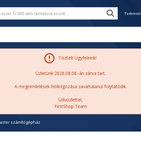
Tudnival
Tisztelt Ügyfeleink!
Üzletünk 2026.08.08.-án zárva tart.
A megrendelések feldolgozása zavartalanul folytatódik.
Üdvözlettel,
FirstShop Team
aster számítógépház