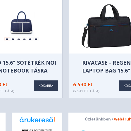
 15,6" SÖTÉTKÉK NŐI
RIVACASE - REGE
NOTEBOOK TÁSKA
LAPTOP BAG 15,6"
FEKETE
0 Ft
6 530 Ft
KOSÁRBA
KOS
FT + ÁFA)
(5 141 FT + ÁFA)
Üzletünkben /
webáruh
Árak és paraméterek