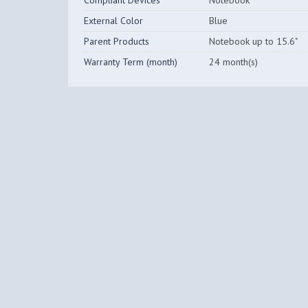
Compliant Devices
Notebook
External Color
Blue
Parent Products
Notebook up to 15.6"
Warranty Term (month)
24 month(s)