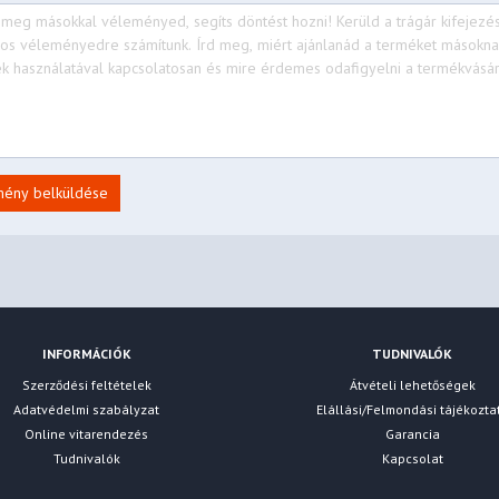
mény belküldése
INFORMÁCIÓK
TUDNIVALÓK
Szerződési feltételek
Átvételi lehetőségek
Adatvédelmi szabályzat
Elállási/Felmondási tájékozta
Online vitarendezés
Garancia
Tudnivalók
Kapcsolat