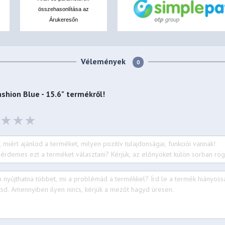
összehasonlítása az
Árukeresőn
Vélemények
0
hion Blue - 15.6"
termékről!