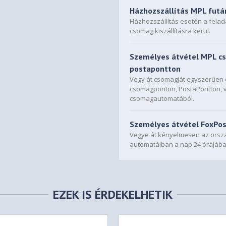
Házhozszállítás MPL futá
Házhozszállítás esetén a fela
csomag kiszállításra kerül.
Személyes átvétel MPL c
postapontton
Vegy át csomagját egyszerűe
csomagponton, PostaPontton, 
csomagautomatából.
Személyes átvétel FoxPo
Vegye át kényelmesen az orszá
automatáiban a nap 24 órájába
EZEK IS ÉRDEKELHETIK