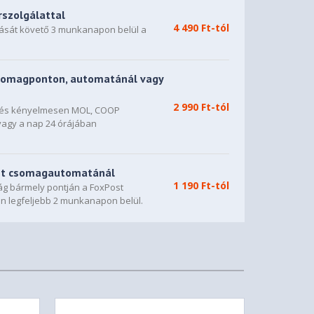
rszolgálattal
4 490 Ft-tól
dását követő 3 munkanapon belül a
somagponton, automatánál vagy
2 990 Ft-tól
n és kényelmesen MOL, COOP
vagy a nap 24 órájában
st csomagautomatánál
1 190 Ft-tól
g bármely pontján a FoxPost
n legfeljebb 2 munkanapon belül.