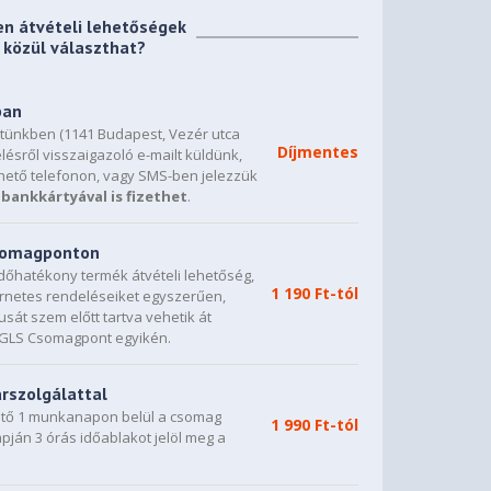
en átvételi lehetőségek
közül választhat?
ban
etünkben (1141 Budapest, Vezér utca
Díjmentes
lésről visszaigazoló e-mailt küldünk,
hető telefonon, vagy SMS-ben jelezzük
bankkártyával is fizethet
.
csomagponton
dőhatékony termék átvételi lehetőség,
1 190 Ft-tól
ternetes rendeléseiket egyszerűen,
sát szem előtt tartva vehetik át
0 GLS Csomagpont egyikén.
árszolgálattal
vető 1 munkanapon belül a csomag
1 990 Ft-tól
napján 3 órás időablakot jelöl meg a