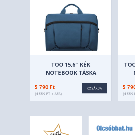
TOO 15,6" KÉK
TOO
NOTEBOOK TÁSKA
5 790 Ft
5 79
KOSÁRBA
(4 559 FT + ÁFA)
(4 559 