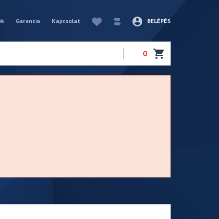
ók
Garancia
Kapcsolat
BELÉPÉS
0