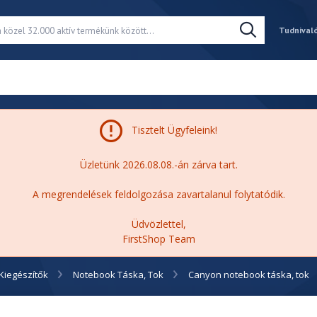
Tudnival
Tisztelt Ügyfeleink!
Üzletünk 2026.08.08.-án zárva tart.
A megrendelések feldolgozása zavartalanul folytatódik.
Üdvözlettel,
FirstShop Team
Kiegészítők
Notebook Táska, Tok
Canyon notebook táska, tok