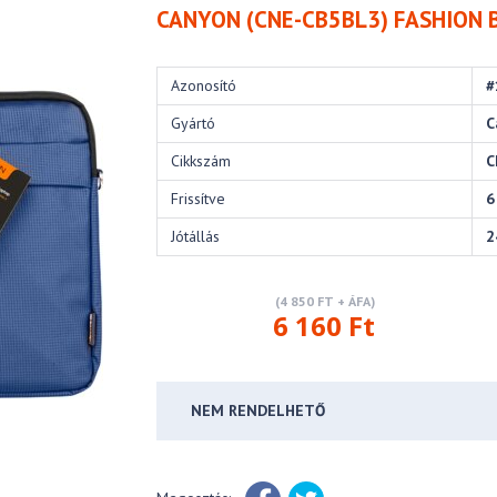
CANYON (CNE-CB5BL3) FASHION BL
Azonosító
#
Gyártó
C
Cikkszám
C
Frissítve
6
Jótállás
2
(4 850 FT + ÁFA)
6 160 Ft
NEM RENDELHETŐ