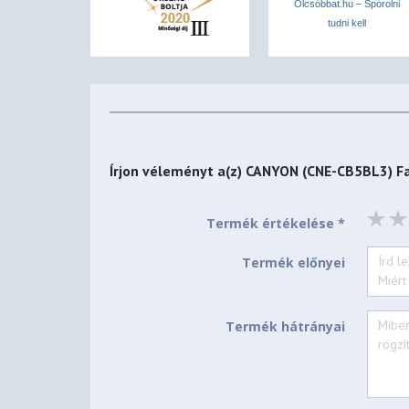
Olcsóbbat.hu – Spórolni
tudni kell
Írjon véleményt a(z)
CANYON (CNE-CB5BL3) Fas
Termék értékelése *
Termék előnyei
Termék hátrányai