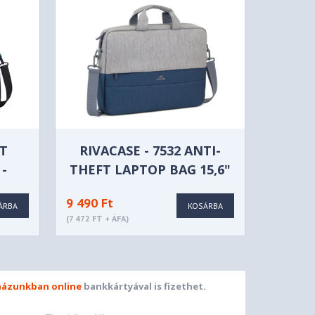
NT
RIVACASE - 7532 ANTI-
 -
THEFT LAPTOP BAG 15,6"
GREY/DARK BLUE
9 490 Ft
ÁRBA
KOSÁRBA
(7 472 FT + ÁFA)
ázunkban online
bankkártyával is fizethet.