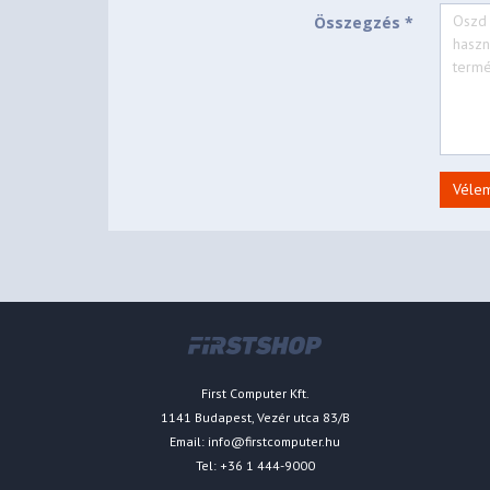
Összegzés *
Véle
First Computer Kft.
1141 Budapest, Vezér utca 83/B
Email:
info@firstcomputer.hu
Tel: +36 1 444-9000