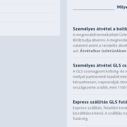
Mily
Személyes átvétel a bolt
A megrendelt termék(ek)et Üzl
83/B) tudja átvenni. A megrende
valamint amint a rendelés átve
azt.
Átvételkor üzletünkben 
Személyes átvétel GLS 
A GLS csomagpont költség- és i
mellyel partnereink leadott in
kényelmesen, napirendjük ritmu
országszerte a több, mint 110
Express szállítás GLS fut
Express szállítás, feladást kö
kiszállításra kerül. A szállítás 
futárcég.