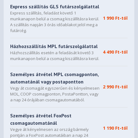
Express szállítás GLS futárszolgálattal
Express szállítás, feladást követő 1
1 990 Ft-tól
munkanapon belül a csomag kiszállításra kerül.
A szállítás napján 3 órás időablakot jelöl meg a
futárcég.
Házhozszállítás MPL futárszolgálattal
4 490 Ft-tól
Házhozszállítás esetén a feladását követő 3
munkanapon belül a csomag kiszállításra kerül.
Személyes átvétel MPL csomagponton,
automatánál vagy postapontton
2 990 Ft-tól
Vegy át csomagját egyszerűen és kényelmesen
MOL, COOP csomagponton, PostaPontton, vagy
a nap 24 órájában csomagautomatából.
Személyes átvétel FoxPost
csomagautomatánál
1 190 Ft-tól
Vegye át kényelmesen az ország bármely
pontján a FoxPost automatáiban a nap 24