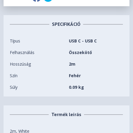
SPECIFIKÁCIÓ
Típus
USB C - USB C
Felhasználás
Összekötő
Hosszúság
2m
Szín
Fehér
Súly
0.09 kg
Termék leírás
2m, White