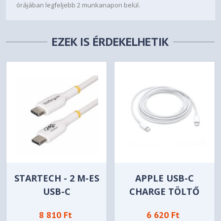
órájában legfeljebb 2 munkanapon belül.
EZEK IS ÉRDEKELHETIK
STARTECH - 2 M-ES
APPLE USB-C
USB-C
CHARGE TÖLTŐ
TÖLTŐKÁBEL -
KÁBEL (2M) -
8 810 Ft
6 620 Ft
USB2EPR2MW
MLL82ZM/A"