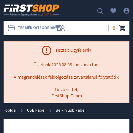
0
TERMÉKKATEGÓRIÁK
Tisztelt Ügyfeleink!
Üzletünk 2026.08.08.-án zárva tart.
A megrendelések feldolgozása zavartalanul folytatódik.
Üdvözlettel,
FirstShop Team
Főoldal
USB kábel
Belkin usb kábel