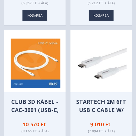
(6 937 FT + ÁFA)
(5 212 FT + ÁFA)
KOSÁRBA
KOSÁRBA
CLUB 3D KÁBEL -
STARTECH 2M 6FT
CAC-3001 (USB-C,
USB C CABLE W/
PD 240W, 20GBPS,
5A PD
10 370 Ft
9 010 Ft
4K60HZ, 2M,
(8 165 FT + ÁFA)
(7 094 FT + ÁFA)
FEHÉR)