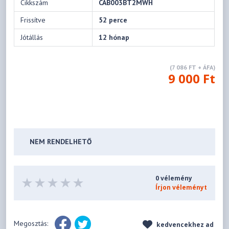
Cikkszám
CAB003BT2MWH
Frissítve
52 perce
Jótállás
12 hónap
(7 086 FT + ÁFA)
9 000 Ft
NEM RENDELHETŐ
0 vélemény
Írjon véleményt
Megosztás:
kedvencekhez ad