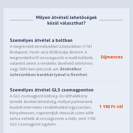
Milyen átvételi lehetőségek
közül választhat?
Személyes átvétel a boltban
A megrendelt termék(ek)et Üzletünkben (1141
Budapest, Vezér utca 83/B) tudja átvenni. A
Díjmentes
megrendelésről visszaigazoló e-mailt küldünk,
valamint amint a rendelés átvehető telefonon,
vagy SMS-ben jelezzük azt.
Átvételkor
üzletünkben bankkártyával is fizethet
.
Személyes átvétel GLS csomagponton
A GLS csomagpont költség- és időhatékony
termék átvételi lehetőség, mellyel partnereink
1 190 Ft-tól
leadott internetes rendeléseiket egyszerűen,
kényelmesen, napirendjük ritmusát szem előtt
tartva vehetik át országszerte a több, mint 1100
GLS Csomagpont egyikén.