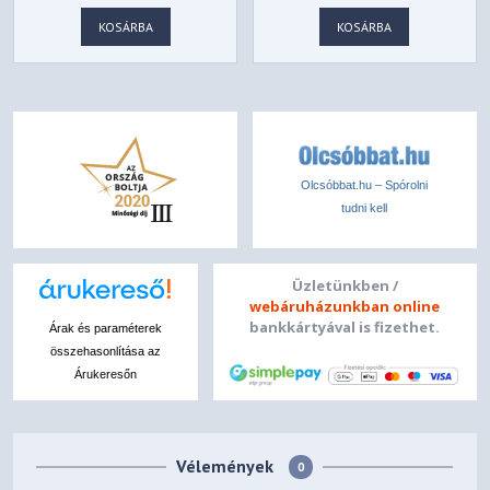
KOSÁRBA
KOSÁRBA
Olcsóbbat.hu – Spórolni
tudni kell
Üzletünkben /
webáruházunkban online
bankkártyával is fizethet.
Árak és paraméterek
összehasonlítása az
Árukeresőn
Vélemények
0