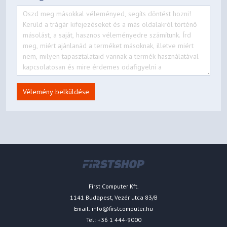
Vélemény belküldése
First Computer Kft.
1141 Budapest, Vezér utca 83/B
Email:
info@firstcomputer.hu
Tel: +36 1 444-9000