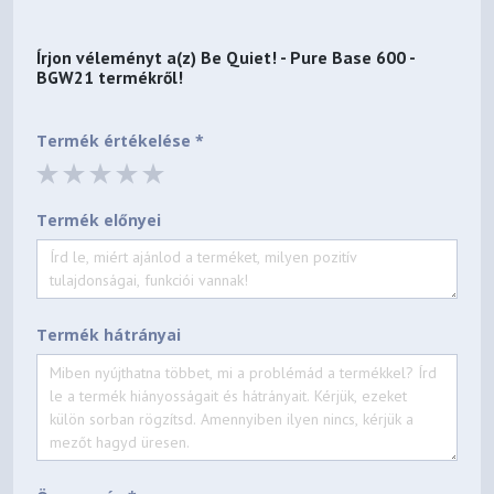
Lifespan (h / 25°C)
80,000
Írjon véleményt a(z)
Be Quiet! - Pure Base 600 -
BGW21
termékről!
Fan controller
Manual 3-step fan controller (3x 3-pin)
Termék értékelése *
Optional Fan Installation
Front (mm)
Termék előnyei
1x 120 / 1x 140
Top (mm)
2x 140 / 3x 120
Termék hátrányai
Bottom (mm)
-
Side panel (mm)
-