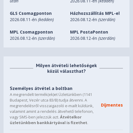
után
2026.08.11-én
(kedden)
USB 2.0
GLS Csomagponton
Házhozszállítás MPL-el
-
2026.08.11-én
(kedden)
2026.08.12-én
(szerdán)
USB 3.0
MPL Csomagponton
MPL PostaPonton
2026.08.12-én
(szerdán)
2026.08.12-én
(szerdán)
2
HD Audio I/O
1
Milyen átvételi lehetőségek
Expansion slots
közül választhat?
7
Személyes átvétel a boltban
Fan mounting locations
A megrendelt termék(ek)et Üzletünkben (1141
Budapest, Vezér utca 83/B) tudja átvenni. A
7
Díjmentes
megrendelésről visszaigazoló e-mailt küldünk,
valamint amint a rendelés átvehető telefonon,
Qi charger
vagy SMS-ben jelezzük azt.
Átvételkor
-
üzletünkben bankkártyával is fizethet
.
RGB LED illumination