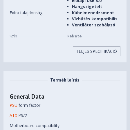
Előlapi USB 3.0
Hangszigetelt
Extra tulajdonság
Kábelmenedzsment
Vízhűtés kompatibilis
Ventilátor szabályzó
Szín
Fekete
Beépíthető HDD-k (3,5")
3 db
TELJES SPECIFIKÁCIÓ
száma
Beépíthető SSD-k (2,5")
8 db
száma
Termék leírás
Előlapi (5,25") bővítőhelyek
2 db
száma
General Data
Beépített ventilátorok
2 db
PSU
form factor
Beépíthető
7 db
ATX
PS/2
ventilátorok(12CM) száma
Motherboard compatibility
Processzorhűtő maximális