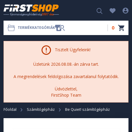
0
TERMÉKKATEGÓRIÁK
Tisztelt Ügyfeleink!
Üzletünk 2026.08.08.-án zárva tart.
A megrendelések feldolgozása zavartalanul folytatódik.
Üdvözlettel,
FirstShop Team
Főoldal
Számítógépház
Be Quiet! számítógépház