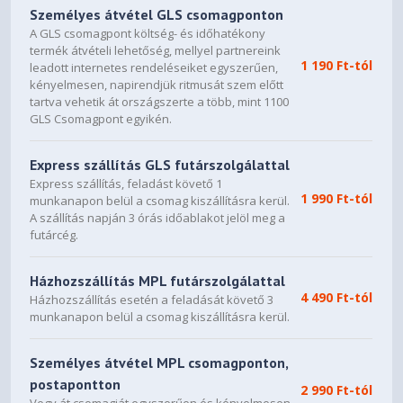
Személyes átvétel GLS csomagponton
-
A GLS csomagpont költség- és időhatékony
termék átvételi lehetőség, mellyel partnereink
Material
1 190 Ft-tól
leadott internetes rendeléseiket egyszerűen,
kényelmesen, napirendjük ritmusát szem előtt
Top Cover
tartva vehetik át országszerte a több, mint 1100
GLS Csomagpont egyikén.
ABS Plastic
Side panel
Express szállítás GLS futárszolgálattal
Express szállítás, feladást követő 1
Steel
1 990 Ft-tól
munkanapon belül a csomag kiszállításra kerül.
Side panel window
A szállítás napján 3 órás időablakot jelöl meg a
futárcég.
4mm tempered glass
Front panel
Házhozszállítás MPL futárszolgálattal
4 490 Ft-tól
Házhozszállítás esetén a feladását követő 3
ABS Plastic
munkanapon belül a csomag kiszállításra kerül.
Stands
Személyes átvétel MPL csomagponton,
ABS Plastic
postapontton
2 990 Ft-tól
Vegy át csomagját egyszerűen és kényelmesen