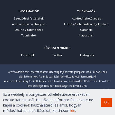
Front, Top Cover
INFORMÁCIÓK
TUDNIVALÓK
PSU
Compatibility
Szerződési feltételek
Átvételi lehetőségek
Maximum dimensions excl. bottom fan (mm)
Adatvédelmi szabályzat
Elállási/Felmondási tájékoztató
Online vitarendezés
Garancia
210
Tudnivalók
Kapcsolat
Maximum dimensions incl. bottom fan (mm)
KÖVESSEN MINKET
210
Facebook
Twitter
Instagram
Graphics Card
HDD
cage (in height of graphics card) installed (mm)
A weboldalon feltüntetett adatok kizárólag tájékoztató jellegűek, nem minősülnek
280
ajánlattételnek. Az ár és szállítási idő változás jogát fenntartjuk!
A termékeknél megjelenített képek csak illusztrációk, a valóságtól eltérhetnek. Az oldalon
HDD
cage (in height of graphics card) removed (mm)
lévő esetleges hibákért felelősséget nem vállalunk.
Eltérés esetén a gyártó által megadott paraméterek érvényesek! Bruttó árainkat 27% ÁFÁ-val
425
Ez a webhely a böngészés tökéletesítése érdekében
számoljuk!
cookie-kat használ. Ha bővebb információkat szeretne
Insulation and Damping
OK
kapni a cookie-k használatáról és arról, hogyan
Copyright © 2007-2026 First Computer Kft. Minden jog
módosíthatja a beállításokat, kattintson
ide
.
Top panel insulation mats
fenntartva!