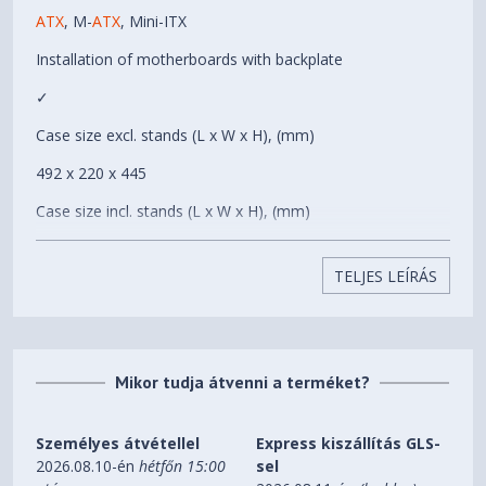
165 mm
magassága
ATX
, M-
ATX
, Mini-ITX
Videokártya maximális
Installation of motherboards with backplate
425 mm
hossza
✓
Case size excl. stands (L x W x H), (mm)
492 x 220 x 445
Case size incl. stands (L x W x H), (mm)
492 x 220 x 470
TELJES LEÍRÁS
Dimensions side panel window (L x W), (mm)
417 x 460
Color option
Mikor tudja átvenni a terméket?
Black
Weight (kg)
Személyes átvétellel
Express kiszállítás GLS-
2026.08.10-én
hétfőn 15:00
sel
8.45