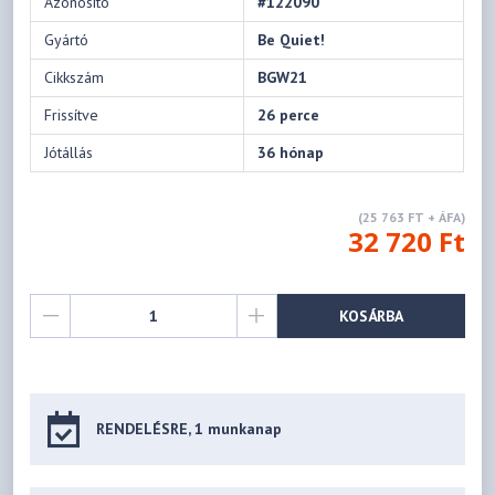
Azonosító
#122090
Gyártó
Be Quiet!
Cikkszám
BGW21
Frissítve
26 perce
Jótállás
36 hónap
(25 763 FT + ÁFA)
32 720 Ft
KOSÁRBA
RENDELÉSRE, 1 munkanap