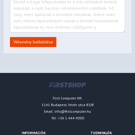
Vélemény belküldése
First Computer Kft.
1141 Budapest, Vezér utca 83/B
Email:
info@firstcomputer.hu
Tel: +36 1 444-9000
INFORMÁCIÓK
TUDNIVALÓK