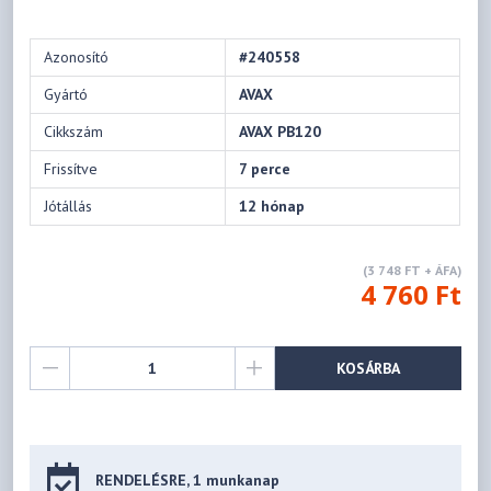
Azonosító
#240558
Gyártó
AVAX
Cikkszám
AVAX PB120
Frissítve
7 perce
Jótállás
12 hónap
(3 748 FT + ÁFA)
4 760 Ft
KOSÁRBA
RENDELÉSRE, 1 munkanap