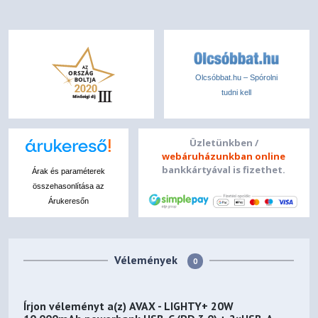
Olcsóbbat.hu – Spórolni
tudni kell
Üzletünkben /
webáruházunkban online
bankkártyával is fizethet.
Árak és paraméterek
összehasonlítása az
Árukeresőn
Vélemények
0
Írjon véleményt a(z)
AVAX - LIGHTY+ 20W