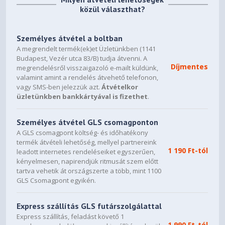
közül választhat?
Személyes átvétel a boltban
A megrendelt termék(ek)et Üzletünkben (1141
Budapest, Vezér utca 83/B) tudja átvenni. A
Díjmentes
megrendelésről visszaigazoló e-mailt küldünk,
valamint amint a rendelés átvehető telefonon,
vagy SMS-ben jelezzük azt.
Átvételkor
üzletünkben bankkártyával is fizethet
.
Személyes átvétel GLS csomagponton
A GLS csomagpont költség- és időhatékony
termék átvételi lehetőség, mellyel partnereink
1 190 Ft-tól
leadott internetes rendeléseiket egyszerűen,
kényelmesen, napirendjük ritmusát szem előtt
tartva vehetik át országszerte a több, mint 1100
GLS Csomagpont egyikén.
Express szállítás GLS futárszolgálattal
Express szállítás, feladást követő 1
1 990 Ft-tól