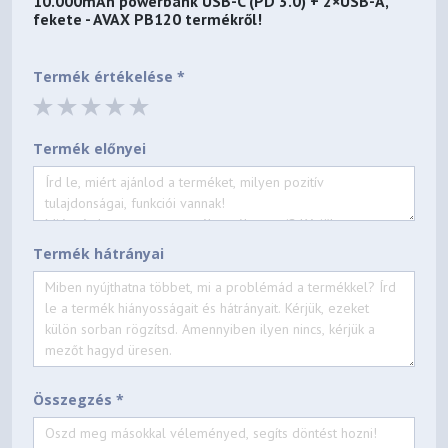
10.000mAh powerbank USB-C (PD 3.0) + 2×USB-A,
fekete - AVAX PB120
termékről!
Termék értékelése *
Termék előnyei
Termék hátrányai
Összegzés *