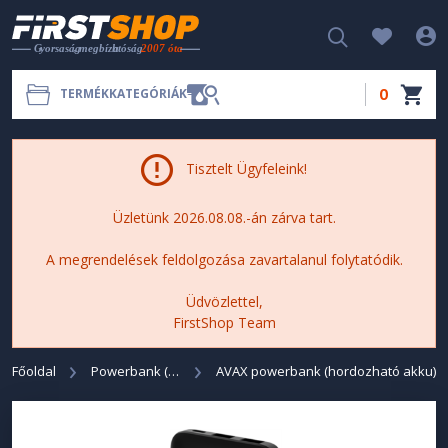
0
TERMÉKKATEGÓRIÁK
Tisztelt Ügyfeleink!
Üzletünk 2026.08.08.-án zárva tart.
A megrendelések feldolgozása zavartalanul folytatódik.
Üdvözlettel,
FirstShop Team
Főoldal
Powerbank (Hordozható akku)
AVAX powerbank (hordozható akku)