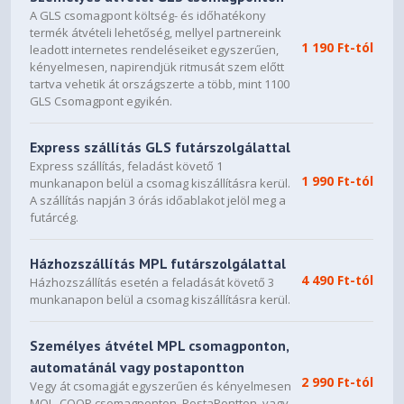
A GLS csomagpont költség- és időhatékony
termék átvételi lehetőség, mellyel partnereink
1 190 Ft-tól
leadott internetes rendeléseiket egyszerűen,
kényelmesen, napirendjük ritmusát szem előtt
tartva vehetik át országszerte a több, mint 1100
GLS Csomagpont egyikén.
Express szállítás GLS futárszolgálattal
Express szállítás, feladást követő 1
1 990 Ft-tól
munkanapon belül a csomag kiszállításra kerül.
A szállítás napján 3 órás időablakot jelöl meg a
futárcég.
Házhozszállítás MPL futárszolgálattal
4 490 Ft-tól
Házhozszállítás esetén a feladását követő 3
munkanapon belül a csomag kiszállításra kerül.
Személyes átvétel MPL csomagponton,
automatánál vagy postapontton
2 990 Ft-tól
Vegy át csomagját egyszerűen és kényelmesen
MOL, COOP csomagponton, PostaPontton, vagy