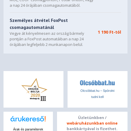
a nap 24 órájában csomagautomatából.
Személyes átvétel FoxPost
csomagautomatánál
1 190 Ft-tól
Vegye át kényelmesen az ország bármely
pontján a FoxPost automatáiban a nap 24
órájában legfeljebb 2 munkanapon belül.
Olcsóbbat.hu – Spórolni
tudni kell
Üzletünkben /
webáruházunkban online
bankkártyával is fizethet.
Árak és paraméterek