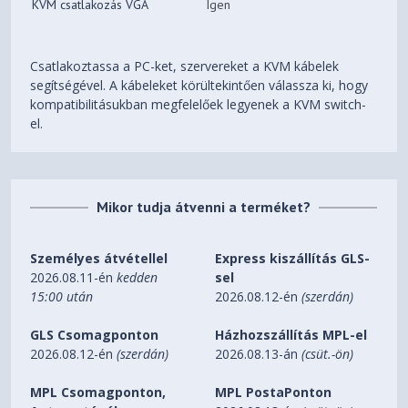
KVM csatlakozás VGA
Igen
Csatlakoztassa a PC-ket, szervereket a KVM kábelek
segítségével. A kábeleket körültekintően válassza ki, hogy
kompatibilitásukban megfelelőek legyenek a KVM switch-
el.
Mikor tudja átvenni a terméket?
Személyes átvétellel
Express kiszállítás GLS-
2026.08.11-én
kedden
sel
15:00 után
2026.08.12-én
(szerdán)
GLS Csomagponton
Házhozszállítás MPL-el
2026.08.12-én
(szerdán)
2026.08.13-án
(csüt.-ön)
MPL Csomagponton,
MPL PostaPonton