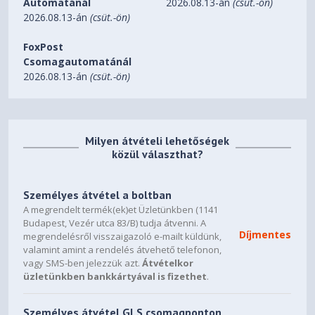
Automatánál
2026.08.13-án
(csüt.-ön)
2026.08.13-án
(csüt.-ön)
FoxPost
Csomagautomatánál
2026.08.13-án
(csüt.-ön)
Milyen átvételi lehetőségek
közül választhat?
Személyes átvétel a boltban
A megrendelt termék(ek)et Üzletünkben (1141
Budapest, Vezér utca 83/B) tudja átvenni. A
Díjmentes
megrendelésről visszaigazoló e-mailt küldünk,
valamint amint a rendelés átvehető telefonon,
vagy SMS-ben jelezzük azt.
Átvételkor
üzletünkben bankkártyával is fizethet
.
Személyes átvétel GLS csomagponton