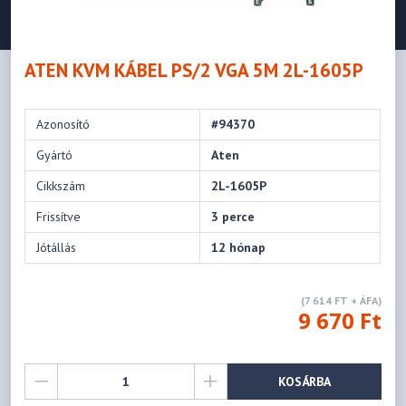
ATEN KVM KÁBEL PS/2 VGA 5M 2L-1605P
Azonosító
#94370
Gyártó
Aten
Cikkszám
2L-1605P
Frissítve
3 perce
Jótállás
12 hónap
(7 614 FT + ÁFA)
9 670 Ft
KOSÁRBA