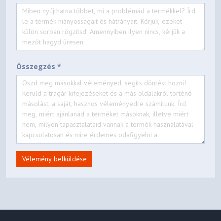
Összegzés *
Vélemény belküldése