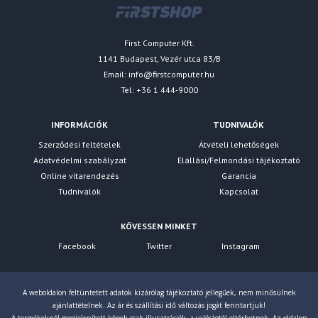
First Computer Kft.
1141 Budapest, Vezér utca 83/B
Email:
info@firstcomputer.hu
Tel: +36 1 444-9000
INFORMÁCIÓK
TUDNIVALÓK
Szerződési feltételek
Átvételi lehetőségek
Adatvédelmi szabályzat
Elállási/Felmondási tájékoztató
Online vitarendezés
Garancia
Tudnivalók
Kapcsolat
KÖVESSEN MINKET
Facebook
Twitter
Instagram
A weboldalon feltüntetett adatok kizárólag tájékoztató jellegűek, nem minősülnek
ajánlattételnek. Az ár és szállítási idő változás jogát fenntartjuk!