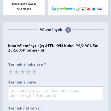
összehasonlítása az
Árukeresőn
Vélemények
0
Írjon véleményt a(z)
ATEN KVM Kábel PS/2 VGA 5m
2L-1605P
termékről!
Termék értékelése *
Termék előnyei
Termék hátrányai