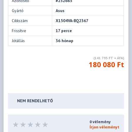
Azonosító
#232665
Gyártó
Asus
Cikkszám
X1504VA-BQ2367
Frissítve
17 perce
Jótállás
36 hónap
(141 795 FT + ÁFA)
180 080 Ft
NEM RENDELHETŐ
0 vélemény
Írjon véleményt