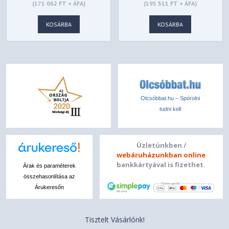
(171 062 FT + ÁFA)
(195 511 FT + ÁFA)
KOSÁRBA
KOSÁRBA
Olcsóbbat.hu – Spórolni
tudni kell
Üzletünkben /
webáruházunkban online
bankkártyával is fizethet.
Árak és paraméterek
összehasonlítása az
Árukeresőn
Tisztelt Vásárlónk!