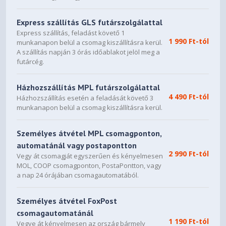
Express szállítás GLS futárszolgálattal
Express szállítás, feladást követő 1
1 990 Ft-tól
munkanapon belül a csomag kiszállításra kerül.
A szállítás napján 3 órás időablakot jelöl meg a
futárcég.
Házhozszállítás MPL futárszolgálattal
4 490 Ft-tól
Házhozszállítás esetén a feladását követő 3
munkanapon belül a csomag kiszállításra kerül.
Személyes átvétel MPL csomagponton,
automatánál vagy postapontton
2 990 Ft-tól
Vegy át csomagját egyszerűen és kényelmesen
MOL, COOP csomagponton, PostaPontton, vagy
a nap 24 órájában csomagautomatából.
Személyes átvétel FoxPost
csomagautomatánál
1 190 Ft-tól
Vegye át kényelmesen az ország bármely