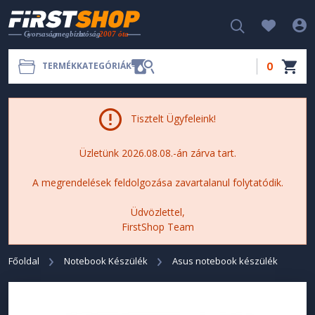
0
TERMÉKKATEGÓRIÁK
Tisztelt Ügyfeleink!
Üzletünk 2026.08.08.-án zárva tart.
A megrendelések feldolgozása zavartalanul folytatódik.
Üdvözlettel,
FirstShop Team
Főoldal
Notebook Készülék
Asus notebook készülék