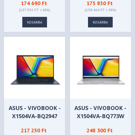
174 690 Ft
175 850 Ft
(137 551 FT + ÁFA)
(138 464 FT + ÁFA)
KOSÁRBA
KOSÁRBA
ASUS - VIVOBOOK -
ASUS - VIVOBOOK -
X1504VA-BQ2947
X1504VA-BQ773W
217 250 Ft
248 300 Ft