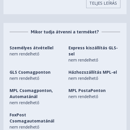
TELJES LEÍRÁS
Vezeték nélküli
kapcsolat
WiFi
802.11 ac
Mikor tudja átvenni a terméket?
Operációs rendszer
Operációs rendszer
FreeDOS
Személyes átvétellel
Express kiszállítás GLS-
Csatlakozók
nem rendelhető
sel
nem rendelhető
USB 2.0 ki
1 db
GLS Csomagponton
Házhozszállítás MPL-el
USB 3.2 Gen1
2 db
nem rendelhető
nem rendelhető
USB-C 3.2 be
1 db
HDMI ki
1 db
MPL Csomagponton,
MPL PostaPonton
Automatánál
nem rendelhető
Jack 3,5mm
Igen
nem rendelhető
Akkumulátor
FoxPost
Technológia
Li-ion
Csomagautomatánál
Tárolt energia
42 wattóra
nem rendelhető