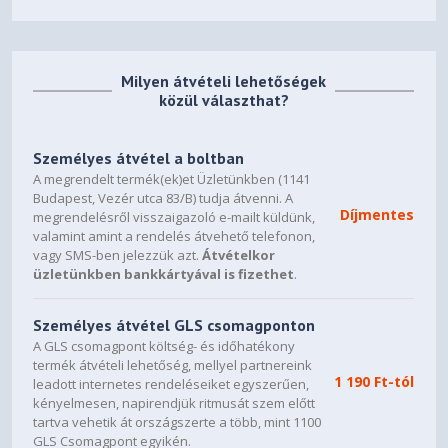
Cellák száma
3
Töltő teljesítmény
45 watt
Egyéb adatok
Milyen átvételi lehetőségek
közül választhat?
Billentyűzet
Magyar
Egyéb funkciók
Személyes átvétel a boltban
A megrendelt termék(ek)et Üzletünkben (1141
Billentyűzet világítás
Igen
Budapest, Vezér utca 83/B) tudja átvenni. A
Díjmentes
Numerikus billentyűzet
Igen
megrendelésről visszaigazoló e-mailt küldünk,
valamint amint a rendelés átvehető telefonon,
Fizikai jellemzők
vagy SMS-ben jelezzük azt.
Átvételkor
üzletünkben bankkártyával is fizethet
.
Alap szín
Ezüst
Szélesség (max.)
359,7 mm
Személyes átvétel GLS csomagponton
Magasság (max.)
17,9 mm
A GLS csomagpont költség- és időhatékony
termék átvételi lehetőség, mellyel partnereink
Mélység (max.)
232,5 mm
1 190 Ft-tól
leadott internetes rendeléseiket egyszerűen,
Nettó súly
1,7 kg
kényelmesen, napirendjük ritmusát szem előtt
tartva vehetik át országszerte a több, mint 1100
Állapot
Új
GLS Csomagpont egyikén.