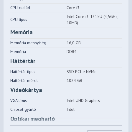
CPU család
Core i3
Intel Core i3-1315U (4,5GHz,
CPU típus
10MB)
Memória
Memória mennyiség
16,0 GB
Memória
DDR4
Háttértár
Háttértár típus
SSD PCI-e NVMe
Háttértár méret
1024 GB
Videókártya
VGA típus
Intel UHD Graphics
Chipset gyártó
Intel
Optikai meghajtó
Optikai meghajtó
nincs