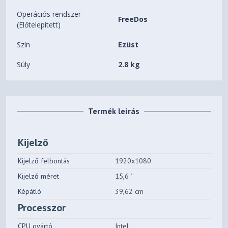
Operációs rendszer
FreeDos
(Előtelepített)
Szín
Ezüst
Súly
2.8 kg
Termék leírás
Kijelző
Kijelző felbontás
1920x1080
Kijelző méret
15,6 "
Képátló
39,62 cm
Processzor
CPU gyártó
Intel