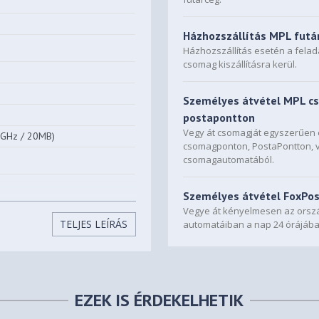
Házhozszállítás MPL futá
Házhozszállítás esetén a fela
csomag kiszállításra kerül.
Személyes átvétel MPL c
postapontton
Vegy át csomagját egyszerűe
0GHz / 20MB)
csomagponton, PostaPontton, 
csomagautomatából.
Személyes átvétel FoxPo
Vegye át kényelmesen az orszá
TELJES LEÍRÁS
automatáiban a nap 24 órájába
EZEK IS ÉRDEKELHETIK