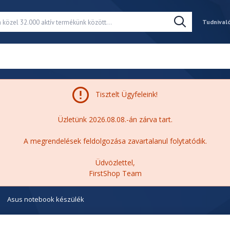
Tudnival
Tisztelt Ügyfeleink!
Üzletünk 2026.08.08.-án zárva tart.
A megrendelések feldolgozása zavartalanul folytatódik.
Üdvözlettel,
FirstShop Team
Asus notebook készülék