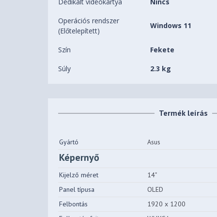
Dedikált videókártya
Nincs
Operációs rendszer
Windows 11
(Előtelepített)
Szín
Fekete
Súly
2.3 kg
Termék leírás
Gyártó
Asus
Képernyő
Kijelző méret
14"
Panel típusa
OLED
Felbontás
1920 x 1200