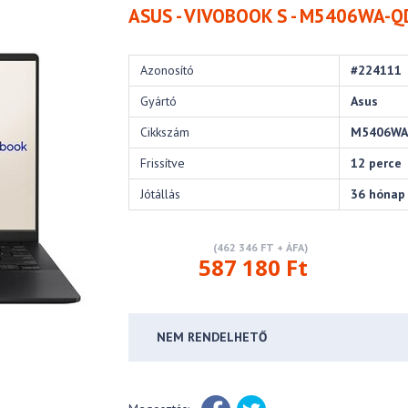
ASUS - VIVOBOOK S - M5406WA-
Azonosító
#224111
Gyártó
Asus
Cikkszám
M5406WA
Frissítve
12 perce
Jótállás
36 hónap
(462 346 FT + ÁFA)
587 180 Ft
NEM RENDELHETŐ