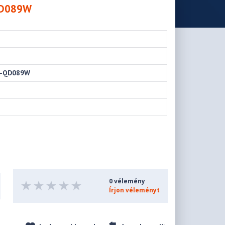
QD089W
-QD089W
0 vélemény
Írjon véleményt