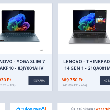
NOVO - YOGA SLIM 7
LENOVO - THINKPAD
AKP10 - 83JY001AHV
14 GEN 1 - 21QA001
930 Ft
689 730 Ft
KOSÁRBA
KOS
2 FT + ÁFA)
(543 094 FT + ÁFA)
Üzletünkben /
webáruh