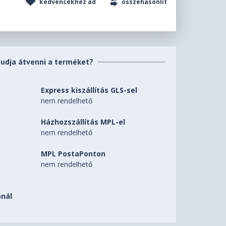
kedvencekhez ad
összehasonlít
tudja átvenni a terméket?
Express kiszállítás GLS-sel
nem rendelhető
Házhozszállítás MPL-el
nem rendelhető
MPL PostaPonton
nem rendelhető
nál