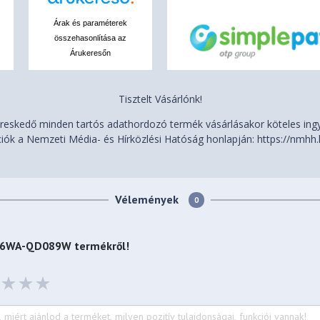
Árak és paraméterek
összehasonlítása az
Árukeresőn
Tisztelt Vásárlónk!
eskedő minden tartós adathordozó termék vásárlásakor köteles ingye
iók a Nemzeti Média- és Hírközlési Hatóság honlapján: https://nmhh.
Vélemények
0
5406WA-QD089W
termékről!