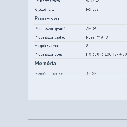
Felbontás fajta
WUXGA
Kijelző fajta
Fényes
Processzor
Processzor gyártó
AMD®
Processzor család
Ryzen™ AI 9
Magok száma
8
Processzor típus
HX 370 (3,10GHz - 4,5
Memória
Memória mérete
32 GB
Memória típusa
DDR5
Háttértár
1. Háttértároló mérete
1TB
1. Háttértároló típusa
SSD
1. Háttértároló csatlakozása
M.2 PCIe G4
SSD van benne
Igen