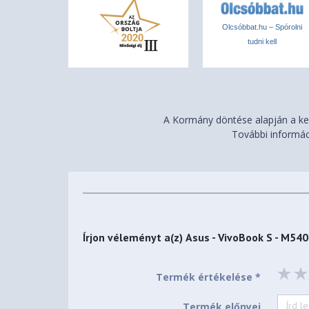
Szín
Neutral Black
Olcsóbbat.hu – Spórolni
Család
VivoBook S
tudni kell
Súly
1,3 kg
Ujjlenyomat olvasó
Igen
Háttérvilágítású billentyűzet
Igen
A Kormány döntése alapján a ker
További informác
Írjon véleményt a(z)
Asus - VivoBook S - M
Termék értékelése *
Termék előnyei