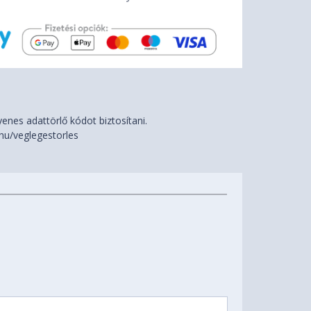
nes adattörlő kódot biztosítani.
hu/veglegestorles