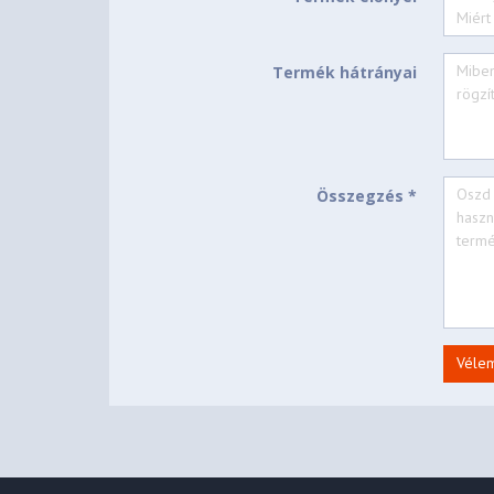
Termék hátrányai
Összegzés *
Véle