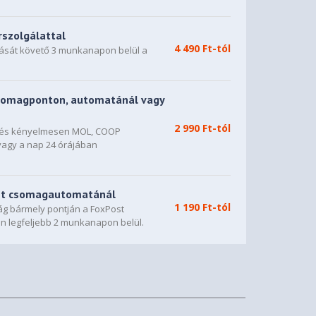
rszolgálattal
4 490 Ft-tól
dását követő 3 munkanapon belül a
somagponton, automatánál vagy
2 990 Ft-tól
n és kényelmesen MOL, COOP
vagy a nap 24 órájában
st csomagautomatánál
1 190 Ft-tól
g bármely pontján a FoxPost
n legfeljebb 2 munkanapon belül.