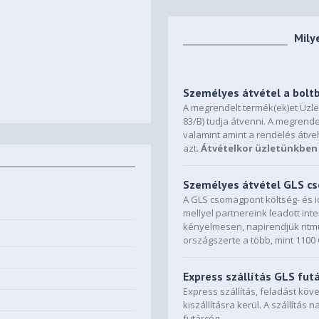
Mily
Személyes átvétel a bolt
A megrendelt termék(ek)et Üzl
83/B) tudja átvenni. A megrende
valamint amint a rendelés átve
azt.
Átvételkor üzletünkben 
Személyes átvétel GLS 
A GLS csomagpont költség- és i
mellyel partnereink leadott in
kényelmesen, napirendjük ritmu
országszerte a több, mint 110
Express szállítás GLS fut
Express szállítás, feladást kö
kiszállításra kerül. A szállítás 
futárcég.