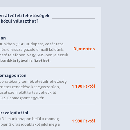
en átvételi lehetőségek
közül választhat?
ban
etünkben (1141 Budapest, Vezér utca
Díjmentes
lésről visszaigazoló e-mailt küldünk,
hető telefonon, vagy SMS-ben jelezzük
bankkártyával is fizethet
.
csomagponton
dőhatékony termék átvételi lehetőség,
1 190 Ft-tól
ternetes rendeléseiket egyszerűen,
sát szem előtt tartva vehetik át
0 GLS Csomagpont egyikén.
árszolgálattal
vető 1 munkanapon belül a csomag
1 990 Ft-tól
napján 3 órás időablakot jelöl meg a