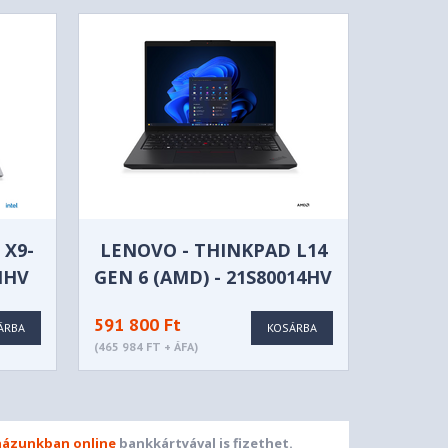
 X9-
LENOVO - THINKPAD L14
MHV
GEN 6 (AMD) - 21S80014HV
591 800 Ft
ÁRBA
KOSÁRBA
(465 984 FT + ÁFA)
ázunkban online
bankkártyával is fizethet.