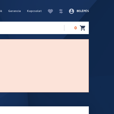
ók
Garancia
Kapcsolat
BELÉPÉS
0