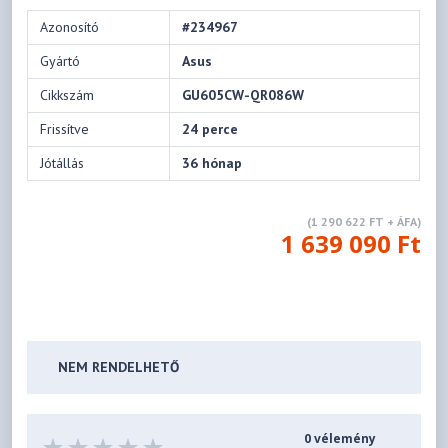
Azonosító
#234967
Gyártó
Asus
Cikkszám
GU605CW-QR086W
Frissítve
24 perce
Jótállás
36 hónap
(1 290 622 FT + ÁFA)
1 639 090 Ft
NEM RENDELHETŐ
0 vélemény