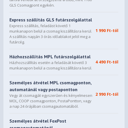
GLS Csomagpont egyikén.
Express szállítás GLS futárszolgálattal
Express szállítás, feladást követő 1
1 990 Ft-tól
munkanapon belül a csomag kiszállításra kerül.
A szállítás napján 3 órás időablakot jelöl meg a
futárcég.
Házhozszállítás MPL futárszolgálattal
4 490 Ft-tól
Házhozszállítás esetén a feladását követő 3
munkanapon belül a csomag kiszállításra kerül.
Személyes átvétel MPL csomagponton,
automatánál vagy postapontton
2 990 Ft-tól
Vegy át csomagját egyszerűen és kényelmesen
MOL, COOP csomagponton, PostaPontton, vagy
a nap 24 órájában csomagautomatából.
Személyes átvétel FoxPost
csomagautomatánál