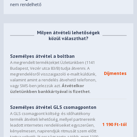
Operációs rendszer
Windows® 11
nem rendelhető
Csatlakozók
USB3.0
1 x
USB3.1
Igen
Milyen átvételi lehetőségek
közül választhat?
HDMI
Igen
WLAN
802.11be
Személyes átvétel a boltban
Bluetooth
Igen
A megrendelt termék(ek)et Üzletünkben (1141
Budapest, Vezér utca 83/B) tudja átvenni. A
Webkamera
Igen
Díjmentes
megrendelésről visszaigazoló e-mailt küldünk,
Egyéb
valamint amint a rendelés átvehető telefonon,
vagy SMS-ben jelezzük azt.
Átvételkor
Szín
Platinum White
üzletünkben bankkártyával is fizethet
.
Család
ROG Zephyrus G16
Személyes átvétel GLS csomagponton
Súly
2 kg
A GLS csomagpont költség- és időhatékony
Háttérvilágítású billentyűzet
Igen
termék átvételi lehetőség, mellyel partnereink
1 190 Ft-tól
leadott internetes rendeléseiket egyszerűen,
kényelmesen, napirendjük ritmusát szem előtt
tartva vehetik át országszerte a több, mint 1100