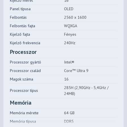
Kijelző méret
16"
Panel típusa
OLED
Felbontás
2560 x 1600
Felbontás fajta
WQXGA
Kijelző fajta
Fényes
Kijelző frekvencia
240Hz
Processzor
Processzor gyártó
Intel®
Processzor család
Core™ Ultra 9
Magok száma
16
285H (2,90GHz - 5,4GHz /
Processzor típus
24MB)
Memória
Memória mérete
64 GB
Memória típusa
DDR5