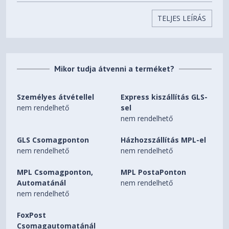
Memória órajele
5600 MHz
TELJES LEÍRÁS
Háttértár
1. Háttértároló mérete
2TB
1. Háttértároló típusa
SSD
Mikor tudja átvenni a terméket?
1. Háttértároló csatlakozása
M.2 PCIe G4
SSD van benne
Igen
Személyes átvétellel
Express kiszállítás GLS-
Videokártya
nem rendelhető
sel
nem rendelhető
VGA gyártó
NVIDIA®
VGA család
GeForce®
GLS Csomagponton
Házhozszállítás MPL-el
nem rendelhető
nem rendelhető
VGA széria
RTX 5080
VGA memória mérete
16GB
MPL Csomagponton,
MPL PostaPonton
VGA memória típusa
GDDR7
Automatánál
nem rendelhető
nem rendelhető
VGA típusa
Dedikált
Operációs rendszer
FoxPost
Csomagautomatánál