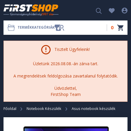
0
TERMÉKKATEGÓRIÁK
Tisztelt Ügyfeleink!
Üzletünk 2026.08.08.-án zárva tart.
A megrendelések feldolgozása zavartalanul folytatódik.
Üdvözlettel,
FirstShop Team
Főoldal
Notebook Készülék
Asus notebook készülék