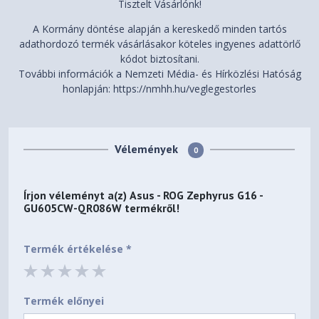
Tisztelt Vásárlónk!
A Kormány döntése alapján a kereskedő minden tartós
adathordozó termék vásárlásakor köteles ingyenes adattörlő
kódot biztosítani.
További információk a Nemzeti Média- és Hírközlési Hatóság
honlapján: https://nmhh.hu/veglegestorles
Vélemények
0
Írjon véleményt a(z)
Asus - ROG Zephyrus G16 -
GU605CW-QR086W
termékről!
Termék értékelése *
Termék előnyei