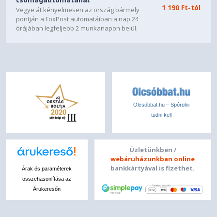
1 190 Ft-tól
Vegye át kényelmesen az ország bármely
pontján a FoxPost automatáiban a nap 24
órájában legfeljebb 2 munkanapon belül.
Olcsóbbat.hu – Spórolni
tudni kell
Üzletünkben /
webáruházunkban online
bankkártyával is fizethet.
Árak és paraméterek
összehasonlítása az
Árukeresőn