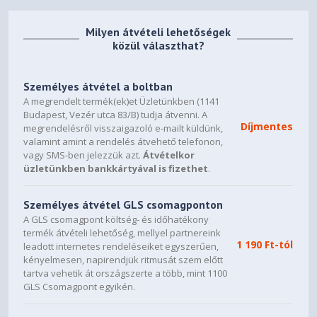
Accessories
Milyen átvételi lehetőségek
Detachable microphone
közül választhat?
Quick start guide
3.5mm audio/mic splitter cable
Személyes átvétel a boltban
A megrendelt termék(ek)et Üzletünkben (1141
Budapest, Vezér utca 83/B) tudja átvenni. A
Díjmentes
megrendelésről visszaigazoló e-mailt küldünk,
valamint amint a rendelés átvehető telefonon,
vagy SMS-ben jelezzük azt.
Átvételkor
üzletünkben bankkártyával is fizethet
.
Személyes átvétel GLS csomagponton
A GLS csomagpont költség- és időhatékony
termék átvételi lehetőség, mellyel partnereink
1 190 Ft-tól
leadott internetes rendeléseiket egyszerűen,
kényelmesen, napirendjük ritmusát szem előtt
tartva vehetik át országszerte a több, mint 1100
GLS Csomagpont egyikén.