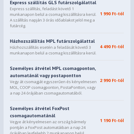
Express szállítás GLS futárszolgálattal
Express szállítás, feladást követő 1
1 990 Ft-tól
munkanapon belül a csomag kiszállításra kerül.
A szállítás napján 3 órás időablakot jelöl meg a
futárcég.
Házhozszállítás MPL futárszolgálattal
4 490 Ft-tól
Házhozszállítás esetén a feladását követő 3
munkanapon belül a csomag kiszállításra kerül.
Személyes átvétel MPL csomagponton,
automatánál vagy postapontton
2 990 Ft-tól
Vegy át csomagját egyszerűen és kényelmesen
MOL, COOP csomagponton, PostaPontton, vagy
a nap 24 órájában csomagautomatából.
Személyes átvétel FoxPost
csomagautomatánál
1 190 Ft-tól
Vegye át kényelmesen az ország bármely
pontján a FoxPost automatáiban a nap 24
órájában legfeljebb 2 munkanapon belül.