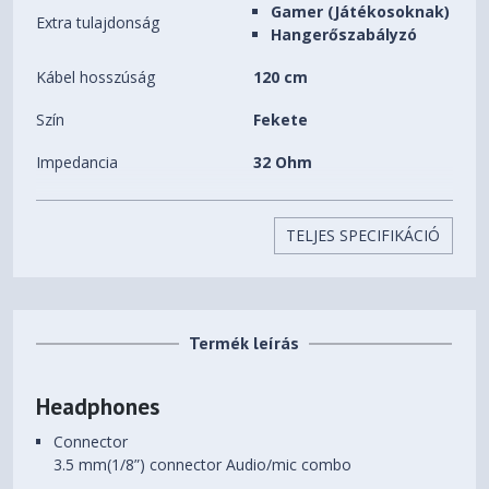
Gamer (Játékosoknak)
Extra tulajdonság
Hangerőszabályzó
Kábel hosszúság
120 cm
Szín
Fekete
Impedancia
32 Ohm
Érzékenység
N/A
TELJES SPECIFIKÁCIÓ
Kialakítás
Zárt rendszerű
Forma
Fej tetőre/feletti
Súly
0.45 kg
Termék leírás
Headphones
Connector
3.5 mm(1/8”) connector Audio/mic combo