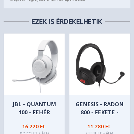
EZEK IS ÉRDEKELHETIK
JBL - QUANTUM
GENESIS - RADON
100 - FEHÉR
800 - FEKETE -
NSG-1791
16 220 Ft
11 280 Ft
(12 771 FT + ÁFA)
(8 881 FT + ÁFA)