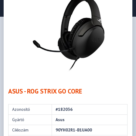
ASUS - ROG STRIX GO CORE
Azonosító
#182036
Gyártó
Asus
Cikkszám
90YH02R1-B1UA00