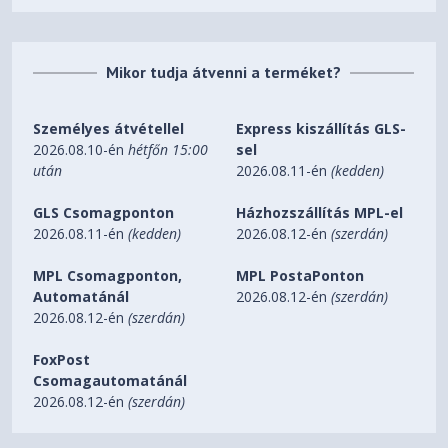
Microphone
Pick-up Pattern
Mikor tudja átvenni a terméket?
Microphone boom:
Uni-directional
Személyes átvétellel
Express kiszállítás GLS-
2026.08.10-én
hétfőn 15:00
sel
Frequency Response
után
2026.08.11-én
(kedden)
Microphone boom:
100 ~ 10000 Hz
GLS Csomagponton
Házhozszállítás MPL-el
Sensitivity
2026.08.11-én
(kedden)
2026.08.12-én
(szerdán)
Microphone boom:
Sensitivity : -45 dB
MPL Csomagponton,
MPL PostaPonton
Automatánál
2026.08.12-én
(szerdán)
General Info
2026.08.12-én
(szerdán)
Cable
FoxPost
3.5mm cable: 1.2M;
Csomagautomatánál
3.5mm audio/mic splitter cable: 1.2M
2026.08.12-én
(szerdán)
Weight
252 g