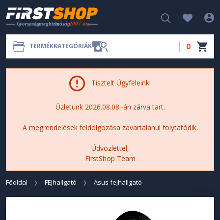
0
TERMÉKKATEGÓRIÁK
Tisztelt Ügyfeleink!
Üzletünk 2026.08.08.-án zárva tart.
A megrendelések feldolgozása zavartalanul folytatódik.
Üdvözlettel,
FirstShop Team
Főoldal
FEJhallgató
Asus fejhallgató