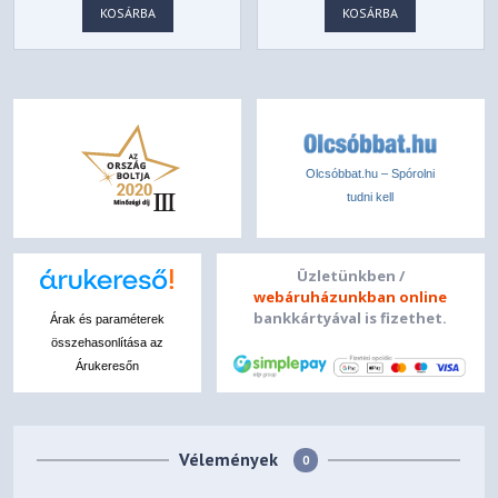
KOSÁRBA
KOSÁRBA
Olcsóbbat.hu – Spórolni
tudni kell
Üzletünkben /
webáruházunkban online
bankkártyával is fizethet.
Árak és paraméterek
összehasonlítása az
Árukeresőn
Vélemények
0